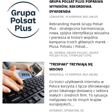
GRUPA POLSAT PLUS: POPRAWA
WYNIKÓW, REKORDOWA
DYWIDENDA
CZWARTEK, 19 SIERPNIA 2021 (09:27)
Rebranding marek Grupy Polsat
Plus - strategiczna harmonizacja,
nowa, spójna identyfikacja wizualna
i pierwsza w historii wspólna
kampania trzech głównych marek -
Plusa, Polsatu i Polsat...
5G
,
INTERIA
,
GRUPA POLSAT
,
GRUPA
POLSAT PLUS
,
CYFRPLSAT (CPS)
"TRZEPAKI" TRZYMAJĄ SIĘ
MOCNO
NIEDZIELA, 15 SIERPNIA 2021 (06:00)
Co trzeci użytkownik internetu w
Polsce korzysta z łącza oferowanego
przez lokalnego dostawcę z sektora
małych i średnich firm. To sytuacja
nietypowa na tle innych krajów
europejskich,...
INTERNET
,
OPERATOR
,
5G