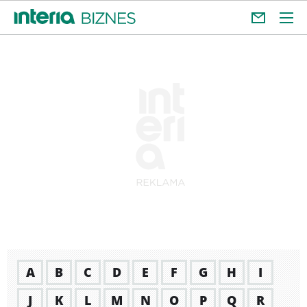
A
B
C
D
E
F
G
H
I
J
K
L
M
N
O
P
Q
R