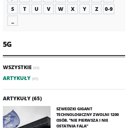
S
T
U
V
W
X
Y
Z
0-9
_
5G
WSZYSTKIE
(65)
ARTYKUŁY
(65)
ARTYKUŁY (65)
SZWEDZKI GIGANT
TECHNOLOGICZNY ZWOLNI 1200
OSÓB. "NIE PIERWSZA I NIE
OSTATNIA FALA"