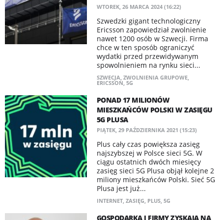
WTOREK, 26 MARCA 2024 (16:22)
Szwedzki gigant technologiczny
Ericsson zapowiedział zwolnienie
nawet 1200 osób w Szwecji. Firma
chce w ten sposób ograniczyć
wydatki przed przewidywanym
spowolnieniem na rynku sieci...
SZWECJA
,
ZWOLNIENIA GRUPOWE
,
ERICSSON
,
5G
PONAD 17 MILIONÓW
MIESZKAŃCÓW POLSKI W ZASIĘGU
5G PLUSA
PIĄTEK, 29 PAŹDZIERNIKA 2021 (15:23)
Plus cały czas powiększa zasięg
najszybszej w Polsce sieci 5G. W
ciągu ostatnich dwóch miesięcy
zasięg sieci 5G Plusa objął kolejne 2
miliony mieszkańców Polski. Sieć 5G
Plusa jest już...
INTERNET
,
ZASIĘG
,
PLUS
,
5G
GOSPODARKA I FIRMY ZYSKAJĄ NA