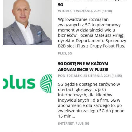
5G
WTOREK, 7 WRZEŚNIA 2021 (14:10)
Wprowadzanie rozwiązań
związanych z 5G to przełomowy
moment w działalności wielu
biznesów - ocenia Mateusz Firląg,
dyrektor Departamentu Sprzedaży
B2B sieci Plus z Grupy Polsat Plus.
PLUS
,
5G
5G DOSTĘPNE W KAŻDYM
ABONAMENCIE W PLUSIE
PONIEDZIAŁEK, 23 SIERPNIA 2021 (14:55)
5G będzie dostępne zarówno w
ofertach głosowych, jak i
internetowych, dla klientów
indywidulanych i dla firm. 5G w
abonamencie dla każdego to, po
zwiększeniu zasięgu 5G do ponad
15 mln...
INTERNET
,
PLUS
,
5G