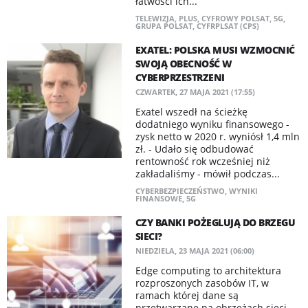
łatwości ich...
TELEWIZJA
,
PLUS
,
CYFROWY POLSAT
,
5G
,
GRUPA POLSAT
,
CYFRPLSAT (CPS)
EXATEL: POLSKA MUSI WZMOCNIĆ
SWOJĄ OBECNOŚĆ W
CYBERPRZESTRZENI
CZWARTEK, 27 MAJA 2021 (17:55)
Exatel wszedł na ścieżkę
dodatniego wyniku finansowego -
zysk netto w 2020 r. wyniósł 1,4 mln
zł. - Udało się odbudować
rentowność rok wcześniej niż
zakładaliśmy - mówił podczas...
CYBERBEZPIECZEŃSTWO
,
WYNIKI
FINANSOWE
,
5G
CZY BANKI POŻEGLUJĄ DO BRZEGU
SIECI?
NIEDZIELA, 23 MAJA 2021 (06:00)
Edge computing to architektura
rozproszonych zasobów IT, w
ramach której dane są
przetwarzane na obrzeżach sieci,