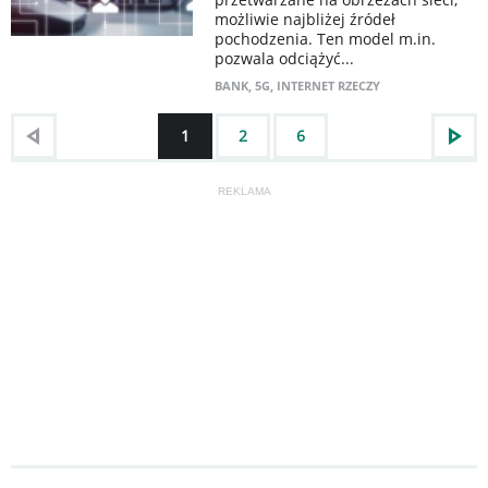
możliwie najbliżej źródeł
pochodzenia. Ten model m.in.
pozwala odciążyć...
BANK
,
5G
,
INTERNET RZECZY
1
2
6
REKLAMA