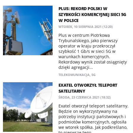
PLUS: REKORD POLSKI W
SZYBKOŚCI KOMERCYJNEJ SIECI 5G
W POLSCE
WTOREK, 10 SIERPNIA 2021 (12:20)
Plus w centrum Piotrkowa
Trybunalskiego, jako pierwszy
operator w kraju przekroczył
szybkość 1 Gb/s w sieci 5G w
warunkach komercyjnych.
Rekordowy wynik został osiągnięty
dzięki agregacji...
TELEKOMUNIKACJA
,
5G
EXATEL OTWORZYŁ TELEPORT
SATELITARNY
ŚRODA, 23 CZERWCA 2021 (18:32)
Exatel otworzył teleport satelitarny.
Będzie on wykorzystywany na
potrzeby instytucji państwowych i
podmiotów komercyjnych, ogłosiła
we wtorek spółka. Jak podkreślano,
to pierwsze tego...