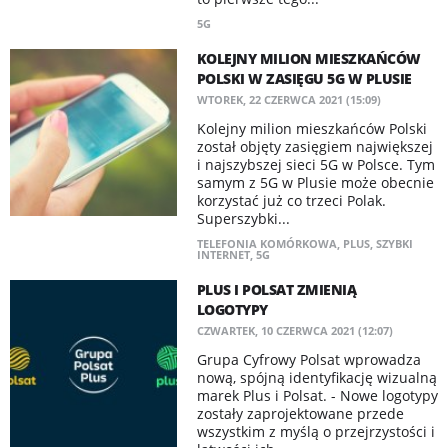
5G
​KOLEJNY MILION MIESZKAŃCÓW
POLSKI W ZASIĘGU 5G W PLUSIE
WTOREK, 22 CZERWCA 2021 (15:09)
Kolejny milion mieszkańców Polski
został objęty zasięgiem największej
i najszybszej sieci 5G w Polsce. Tym
samym z 5G w Plusie może obecnie
korzystać już co trzeci Polak.
Superszybki...
TELEFONIA KOMÓRKOWA
,
PLUS
,
SZYBKI
INTERNET
,
5G
PLUS I POLSAT ZMIENIĄ
LOGOTYPY
CZWARTEK, 10 CZERWCA 2021 (12:07)
Grupa Cyfrowy Polsat wprowadza
nową, spójną identyfikację wizualną
marek Plus i Polsat. - Nowe logotypy
zostały zaprojektowane przede
wszystkim z myślą o przejrzystości i