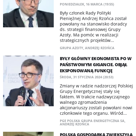
PONIEDZIAŁEK, 16 MARCA (19:55)
​Były członek Rady Polityki
Pieniężnej Andrzej Rzońca został
powołany na stanowisko doradcy
ds. strategii finansowej Grupy
Azoty. Ma pomóc w realizacji
strategicznych projektów...
GRUPA AZOTY
,
ANDRZEJ RZOŃCA
BYŁY GŁÓWNY EKONOMISTA PO W
PAŃSTWOWYM GIGANCIE. OBJĄŁ
EKSPONOWANĄ FUNKCJĘ
ŚRODA, 31 STYCZNIA 2024 (20:53)
Zmiany w radzie nadzorczej Polskiej
Grupy Energetycznej stały się
faktem. W trakcie nadzwyczajnego
walnego zgromadzenia
akcjonariuszy zostali powołani nowi
członkowie tego organu. Wśród...
PGE POLSKA GRUPA ENERGETYCZNA SA
,
ANDRZEJ RZOŃCA
POLSKA GOSPODARKA ZWIĘKSZYŁA