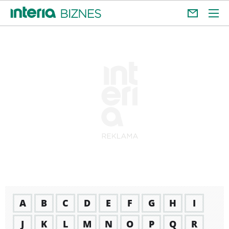
A
B
C
D
E
F
G
H
I
J
K
L
M
N
O
P
Q
R