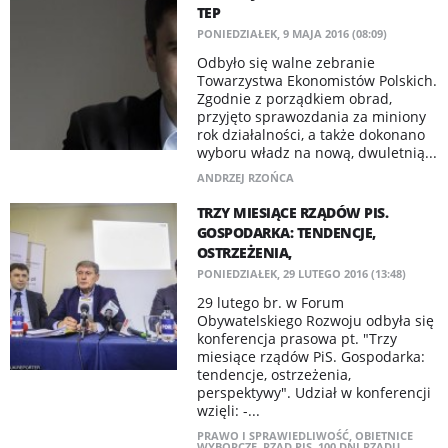
TEP
PONIEDZIAŁEK, 9 MAJA 2016 (08:09)
Odbyło się walne zebranie
Towarzystwa Ekonomistów Polskich.
Zgodnie z porządkiem obrad,
przyjęto sprawozdania za miniony
rok działalności, a także dokonano
wyboru władz na nową, dwuletnią...
ANDRZEJ RZOŃCA
TRZY MIESIĄCE RZĄDÓW PIS.
GOSPODARKA: TENDENCJE,
OSTRZEŻENIA,
PONIEDZIAŁEK, 29 LUTEGO 2016 (13:48)
29 lutego br. w Forum
Obywatelskiego Rozwoju odbyła się
konferencja prasowa pt. "Trzy
miesiące rządów PiS. Gospodarka:
tendencje, ostrzeżenia,
perspektywy". Udział w konferencji
wzięli: -...
PRAWO I SPRAWIEDLIWOŚĆ
,
OBIETNICE
WYBORCZE
,
RZĄD PIS
,
100 DNI RZĄDU
,