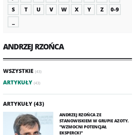
S
T
U
V
W
X
Y
Z
0-9
_
ANDRZEJ RZOŃCA
WSZYSTKIE
(43)
ARTYKUŁY
(43)
ARTYKUŁY (43)
ANDRZEJ RZOŃCA ZE
STANOWISKIEM W GRUPIE AZOTY.
"WZMOCNI POTENCJAŁ
EKSPERCKI"