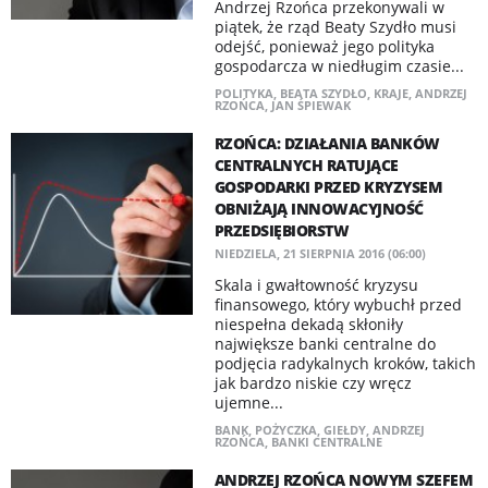
Andrzej Rzońca przekonywali w
piątek, że rząd Beaty Szydło musi
odejść, ponieważ jego polityka
gospodarcza w niedługim czasie...
POLITYKA
,
BEATA SZYDŁO
,
KRAJE
,
ANDRZEJ
RZOŃCA
,
JAN ŚPIEWAK
RZOŃCA: DZIAŁANIA BANKÓW
CENTRALNYCH RATUJĄCE
GOSPODARKI PRZED KRYZYSEM
OBNIŻAJĄ INNOWACYJNOŚĆ
PRZEDSIĘBIORSTW
NIEDZIELA, 21 SIERPNIA 2016 (06:00)
Skala i gwałtowność kryzysu
finansowego, który wybuchł przed
niespełna dekadą skłoniły
największe banki centralne do
podjęcia radykalnych kroków, takich
jak bardzo niskie czy wręcz
ujemne...
BANK
,
POŻYCZKA
,
GIEŁDY
,
ANDRZEJ
RZOŃCA
,
BANKI CENTRALNE
ANDRZEJ RZOŃCA NOWYM SZEFEM