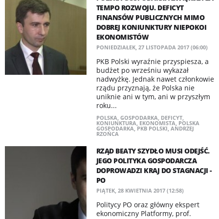
TEMPO ROZWOJU. DEFICYT
FINANSÓW PUBLICZNYCH MIMO
DOBREJ KONIUNKTURY NIEPOKOI
EKONOMISTÓW
PONIEDZIAŁEK, 27 LISTOPADA 2017 (06:00)
PKB Polski wyraźnie przyspiesza, a
budżet po wrześniu wykazał
nadwyżkę. Jednak nawet członkowie
rządu przyznają, że Polska nie
uniknie ani w tym, ani w przyszłym
roku...
POLSKA
,
GOSPODARKA
,
DEFICYT
,
KONIUNKTURA
,
EKONOMISTA
,
POLSKA
GOSPODARKA
,
PKB POLSKI
,
ANDRZEJ
RZOŃCA
RZĄD BEATY SZYDŁO MUSI ODEJŚĆ.
JEGO POLITYKA GOSPODARCZA
DOPROWADZI KRAJ DO STAGNACJI -
PO
PIĄTEK, 28 KWIETNIA 2017 (12:58)
Politycy PO oraz główny ekspert
ekonomiczny Platformy, prof.