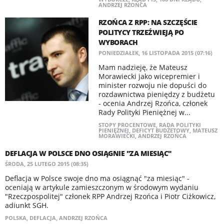
ANDRZEJ RZOŃCA
RZOŃCA Z RPP: NA SZCZĘŚCIE
POLITYCY TRZEŹWIEJĄ PO
WYBORACH
PONIEDZIAŁEK, 16 LISTOPADA 2015 (07:16)
Mam nadzieję, że Mateusz
Morawiecki jako wicepremier i
minister rozwoju nie dopuści do
rozdawnictwa pieniędzy z budżetu
- ocenia Andrzej Rzońca, członek
Rady Polityki Pieniężnej w...
STOPY PROCENTOWE
,
RADA POLITYKI
PIENIĘŻNEJ
,
DEFICYT BUDŻETOWY
,
MATEUSZ
MORAWIECKI
,
ANDRZEJ RZOŃCA
DEFLACJA W POLSCE DNO OSIĄGNIE "ZA MIESIĄC"
ŚRODA, 25 LUTEGO 2015 (08:35)
Deflacja w Polsce swoje dno ma osiągnąć "za miesiąc" -
oceniają w artykule zamieszczonym w środowym wydaniu
"Rzeczpospolitej" członek RPP Andrzej Rzońca i Piotr Ciżkowicz,
adiunkt SGH.
POLSKA
,
DEFLACJA
,
ANDRZEJ RZOŃCA