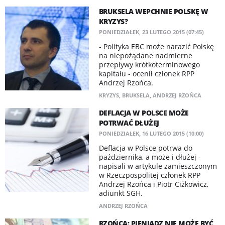
BRUKSELA WEPCHNIE POLSKĘ W
KRYZYS?
PONIEDZIAŁEK, 23 LUTEGO 2015 (07:45)
- Polityka EBC może narazić Polskę
na niepożądane nadmierne
przepływy krótkoterminowego
kapitału - ocenił członek RPP
Andrzej Rzońca.
KRYZYS
,
BRUKSELA
,
ANDRZEJ RZOŃCA
DEFLACJA W POLSCE MOŻE
POTRWAĆ DŁUŻEJ
PONIEDZIAŁEK, 16 LUTEGO 2015 (10:00)
Deflacja w Polsce potrwa do
października, a może i dłużej -
napisali w artykule zamieszczonym
w Rzeczpospolitej członek RPP
Andrzej Rzońca i Piotr Ciżkowicz,
adiunkt SGH.
ANDRZEJ RZOŃCA
RZOŃCA: PIENIĄDZ NIE MOŻE BYĆ