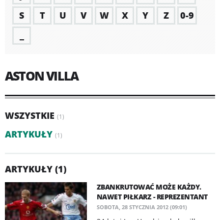
S
T
U
V
W
X
Y
Z
0-9
_
ASTON VILLA
WSZYSTKIE
(1)
ARTYKUŁY
(1)
ARTYKUŁY (1)
ZBANKRUTOWAĆ MOŻE KAŻDY.
NAWET PIŁKARZ - REPREZENTANT
SOBOTA, 28 STYCZNIA 2012 (09:01)