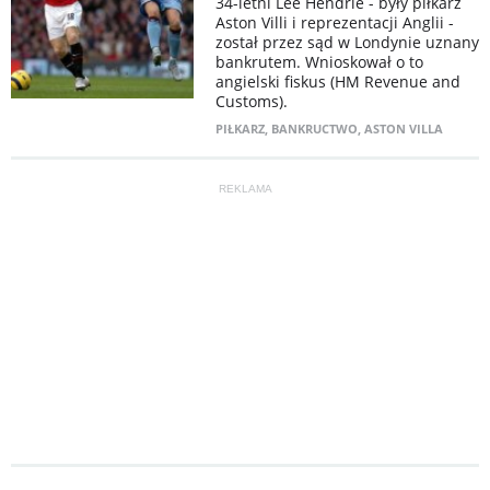
34-letni Lee Hendrie - były piłkarz
Aston Villi i reprezentacji Anglii -
został przez sąd w Londynie uznany
bankrutem. Wnioskował o to
angielski fiskus (HM Revenue and
Customs).
PIŁKARZ
,
BANKRUCTWO
,
ASTON VILLA
REKLAMA