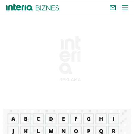
A
B
C
D
E
F
G
H
I
J
K
L
M
N
O
P
Q
R