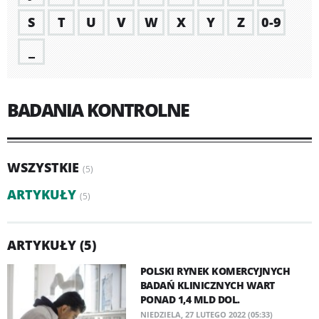
S
T
U
V
W
X
Y
Z
0-9
_
BADANIA KONTROLNE
WSZYSTKIE
(5)
ARTYKUŁY
(5)
ARTYKUŁY (5)
POLSKI RYNEK KOMERCYJNYCH
BADAŃ KLINICZNYCH WART
PONAD 1,4 MLD DOL.
NIEDZIELA, 27 LUTEGO 2022 (05:33)