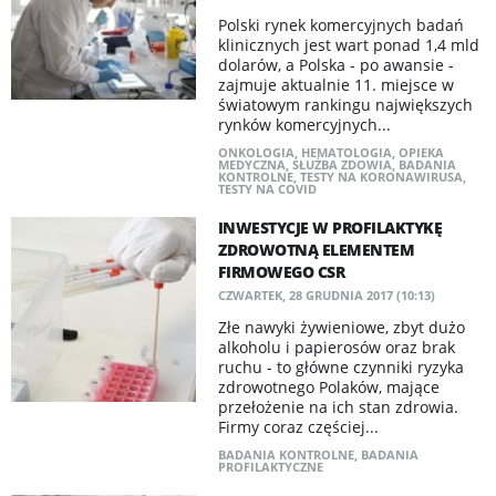
Polski rynek komercyjnych badań
klinicznych jest wart ponad 1,4 mld
dolarów, a Polska - po awansie -
zajmuje aktualnie 11. miejsce w
światowym rankingu największych
rynków komercyjnych...
ONKOLOGIA
,
HEMATOLOGIA
,
OPIEKA
MEDYCZNA
,
SŁUŻBA ZDOWIA
,
BADANIA
KONTROLNE
,
TESTY NA KORONAWIRUSA
,
TESTY NA COVID
INWESTYCJE W PROFILAKTYKĘ
ZDROWOTNĄ ELEMENTEM
FIRMOWEGO CSR
CZWARTEK, 28 GRUDNIA 2017 (10:13)
Złe nawyki żywieniowe, zbyt dużo
alkoholu i papierosów oraz brak
ruchu - to główne czynniki ryzyka
zdrowotnego Polaków, mające
przełożenie na ich stan zdrowia.
Firmy coraz częściej...
BADANIA KONTROLNE
,
BADANIA
PROFILAKTYCZNE