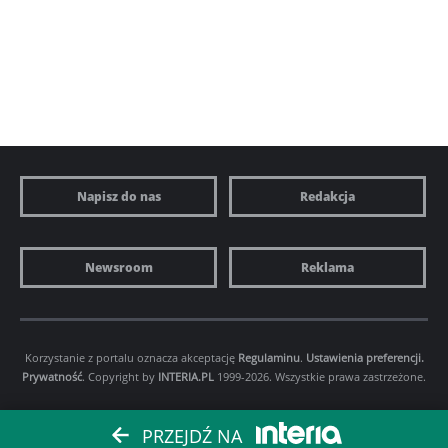
Napisz do nas
Redakcja
Newsroom
Reklama
Korzystanie z portalu oznacza akceptację
Regulaminu
.
Ustawienia preferencji.
Prywatność
. Copyright by
INTERIA.PL
1999-2026. Wszystkie prawa zastrzeżone.
PRZEJDŹ NA