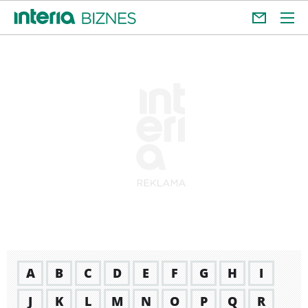
A
B
C
D
E
F
G
H
I
J
K
L
M
N
O
P
Q
R