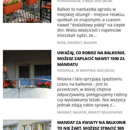
PONIEDZIAŁEK, 5 MAJA 2025 (06:30)
Balkon to namiastka ogrodu w
miejskiej dżungli - miejsce relaksu,
spotkań ze znajomymi, a czasem
nawet "dodatkowy pokój" na ciepłe
dni. Wielu właścicieli i najemców
mieszkań sądzi, że...
KARA
,
MANDAT
,
BALKON
UWAŻAJ, CO ROBISZ NA BALKONIE.
MOŻESZ ZAPŁACIĆ NAWET 1500 ZŁ
MANDATU
NIEDZIELA, 20 KWIETNIA 2025 (09:20)
Wiosna i lato sprzyjają spędzaniu
czasu na balkonie - jest to
przestrzeń, w której chętnie
odpoczywamy, pielęgnujemy rośliny
czy wystawiamy leżaki. Nie wszyscy
jednak zdają sobie sprawę z...
MANDAT
,
BALKON
,
KWIATY BALKONOWE
MANDAT ZA KWIATY NA BALKONIE
TO NIE ŻART. MOŻESZ STRACIĆ 500