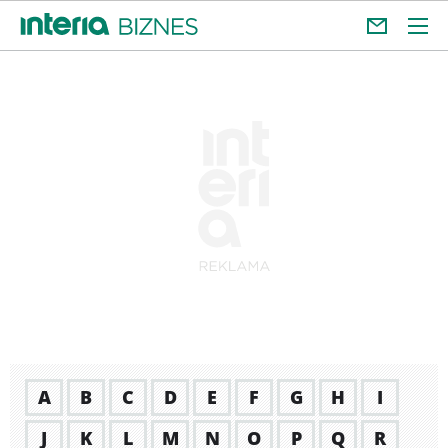
A
B
C
D
E
F
G
H
I
J
K
L
M
N
O
P
Q
R