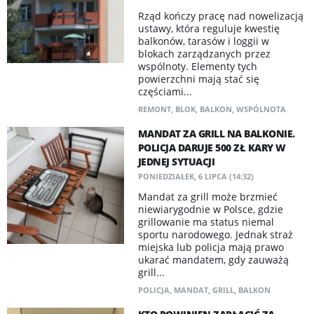
Rząd kończy pracę nad nowelizacją
ustawy, która reguluje kwestię
balkonów, tarasów i loggii w
blokach zarządzanych przez
wspólnoty. Elementy tych
powierzchni mają stać się
częściami...
REMONT
,
BLOK
,
BALKON
,
WSPÓLNOTA
MANDAT ZA GRILL NA BALKONIE.
POLICJA DARUJE 500 ZŁ KARY W
JEDNEJ SYTUACJI
PONIEDZIAŁEK, 6 LIPCA (14:32)
Mandat za grill może brzmieć
niewiarygodnie w Polsce, gdzie
grillowanie ma status niemal
sportu narodowego. Jednak straż
miejska lub policja mają prawo
ukarać mandatem, gdy zauważą
grill...
POLICJA
,
MANDAT
,
GRILL
,
BALKON