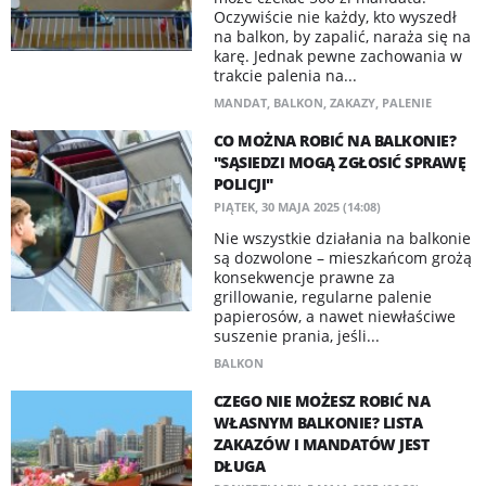
Oczywiście nie każdy, kto wyszedł
na balkon, by zapalić, naraża się na
karę. Jednak pewne zachowania w
trakcie palenia na...
MANDAT
,
BALKON
,
ZAKAZY
,
PALENIE
CO MOŻNA ROBIĆ NA BALKONIE?
"SĄSIEDZI MOGĄ ZGŁOSIĆ SPRAWĘ
POLICJI"
PIĄTEK, 30 MAJA 2025 (14:08)
Nie wszystkie działania na balkonie
są dozwolone – mieszkańcom grożą
konsekwencje prawne za
grillowanie, regularne palenie
papierosów, a nawet niewłaściwe
suszenie prania, jeśli...
BALKON
CZEGO NIE MOŻESZ ROBIĆ NA
WŁASNYM BALKONIE? LISTA
ZAKAZÓW I MANDATÓW JEST
DŁUGA