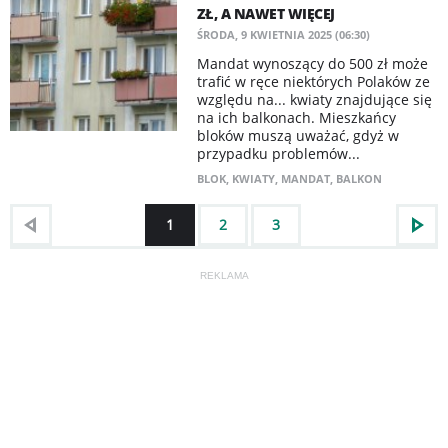
ZŁ, A NAWET WIĘCEJ
ŚRODA, 9 KWIETNIA 2025 (06:30)
Mandat wynoszący do 500 zł może
trafić w ręce niektórych Polaków ze
względu na... kwiaty znajdujące się
na ich balkonach. Mieszkańcy
bloków muszą uważać, gdyż w
przypadku problemów...
BLOK
,
KWIATY
,
MANDAT
,
BALKON
1
2
3
REKLAMA