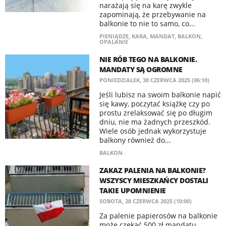
narażają się na karę zwykle
zapominają, że przebywanie na
balkonie to nie to samo, co...
PIENIĄDZE
,
KARA
,
MANDAT
,
BALKON
,
OPALANIE
NIE RÓB TEGO NA BALKONIE.
MANDATY SĄ OGROMNE
PONIEDZIAŁEK, 30 CZERWCA 2025 (06:10)
Jeśli lubisz na swoim balkonie napić
się kawy, poczytać książkę czy po
prostu zrelaksować się po długim
dniu, nie ma żadnych przeszkód.
Wiele osób jednak wykorzystuje
balkony również do...
BALKON
ZAKAZ PALENIA NA BALKONIE?
WSZYSCY MIESZKAŃCY DOSTALI
TAKIE UPOMNIENIE
SOBOTA, 28 CZERWCA 2025 (10:00)
Za palenie papierosów na balkonie
może czekać 500 zł mandatu.