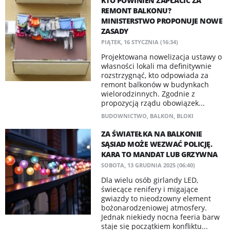
KTO POWINIEN ZAPŁACIĆ ZA
REMONT BALKONU?
MINISTERSTWO PROPONUJE NOWE
ZASADY
PIĄTEK, 16 STYCZNIA (16:34)
Projektowana nowelizacja ustawy o
własności lokali ma definitywnie
rozstrzygnąć, kto odpowiada za
remont balkonów w budynkach
wielorodzinnych. Zgodnie z
propozycją rządu obowiązek...
BUDOWNICTWO
,
BALKON
,
BLOKI
ZA ŚWIATEŁKA NA BALKONIE
SĄSIAD MOŻE WEZWAĆ POLICJĘ.
KARA TO MANDAT LUB GRZYWNA
SOBOTA, 13 GRUDNIA 2025 (06:40)
Dla wielu osób girlandy LED,
świecące renifery i migające
gwiazdy to nieodzowny element
bożonarodzeniowej atmosfery.
Jednak niekiedy nocna feeria barw
staje się początkiem konfliktu...