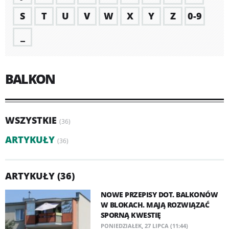
S
T
U
V
W
X
Y
Z
0-9
_
BALKON
WSZYSTKIE
(36)
ARTYKUŁY
(36)
ARTYKUŁY (36)
NOWE PRZEPISY DOT. BALKONÓW
W BLOKACH. MAJĄ ROZWIĄZAĆ
SPORNĄ KWESTIĘ
PONIEDZIAŁEK, 27 LIPCA (11:44)