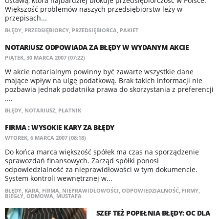
ustawą, która najbardziej blokuje przedsiębiorczość w Polsce.
Większość problemów naszych przedsiębiorstw leży w
przepisach...
BŁĘDY
,
PRZEDSIĘBIORCY
,
PRZEDSIĘBIORCA
,
PAKIET
NOTARIUSZ ODPOWIADA ZA BŁĘDY W WYDANYM AKCIE
PIĄTEK, 30 MARCA 2007 (07:22)
W akcie notarialnym powinny być zawarte wszystkie dane
mające wpływ na ulgę podatkową. Brak takich informacji nie
pozbawia jednak podatnika prawa do skorzystania z preferencji
....
BŁĘDY
,
NOTARIUSZ
,
PŁATNIK
FIRMA : WYSOKIE KARY ZA BŁĘDY
WTOREK, 6 MARCA 2007 (08:18)
Do końca marca większość spółek ma czas na sporządzenie
sprawozdań finansowych. Zarząd spółki ponosi
odpowiedzialność za nieprawidłowości w tym dokumencie.
System kontroli wewnętrznej w...
BŁĘDY
,
KARA
,
FIRMA
,
NIEPRAWIDŁOWOŚCI
,
ODPOWIEDZIALNOŚĆ
,
FIRMY
,
BIEGŁY
,
ODMOWA
,
MUSTAFA
SZEF TEŻ POPEŁNIA BŁĘDY: OC DLA