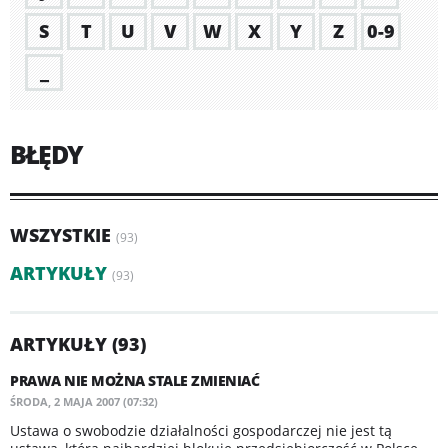
S
T
U
V
W
X
Y
Z
0-9
_
BŁĘDY
WSZYSTKIE
(93)
ARTYKUŁY
(93)
ARTYKUŁY (93)
PRAWA NIE MOŻNA STALE ZMIENIAĆ
ŚRODA, 2 MAJA 2007 (07:32)
Ustawa o swobodzie działalności gospodarczej nie jest tą