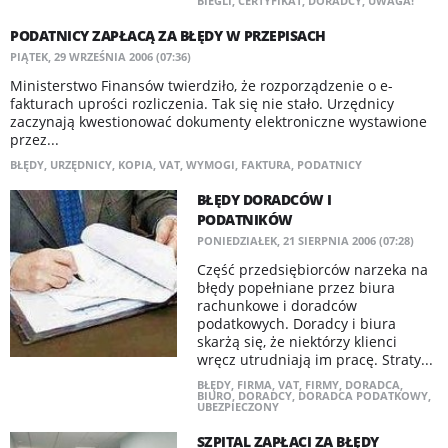
BIEGLI
,
CERTYFIKAT
,
DORADCY
,
UWAGA!
PODATNICY ZAPŁACĄ ZA BŁĘDY W PRZEPISACH
PIĄTEK, 29 WRZEŚNIA 2006 (07:36)
Ministerstwo Finansów twierdziło, że rozporządzenie o e-
fakturach uprości rozliczenia. Tak się nie stało. Urzędnicy
zaczynają kwestionować dokumenty elektroniczne wystawione
przez...
BŁĘDY
,
URZĘDNICY
,
KOPIA
,
VAT
,
WYMOGI
,
FAKTURA
,
PODATNICY
BŁĘDY DORADCÓW I
PODATNIKÓW
PONIEDZIAŁEK, 21 SIERPNIA 2006 (07:28)
Część przedsiębiorców narzeka na
błędy popełniane przez biura
rachunkowe i doradców
podatkowych. Doradcy i biura
skarżą się, że niektórzy klienci
wręcz utrudniają im pracę. Straty...
BŁĘDY
,
FIRMA
,
VAT
,
FIRMY
,
DORADCA
,
BIURO
,
DORADCY
,
DORADCA PODATKOWY
,
UBEZPIECZONY
SZPITAL ZAPŁACI ZA BŁĘDY