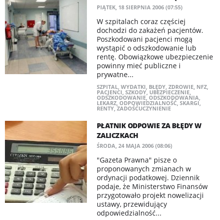
PIĄTEK, 18 SIERPNIA 2006 (07:55)
W szpitalach coraz częściej
dochodzi do zakażeń pacjentów.
Poszkodowani pacjenci mogą
wystąpić o odszkodowanie lub
rentę. Obowiązkowe ubezpieczenie
powinny mieć publiczne i
prywatne...
SZPITAL
,
WYDATKI
,
BŁĘDY
,
ZDROWIE
,
NFZ
,
PACJENCI
,
SZKODY
,
UBEZPIECZENIE
,
ODSZKODOWANIE
,
ODSZKODOWANIA
,
LEKARZ
,
ODPOWIEDZIALNOŚĆ
,
SKARGI
,
RENTY
,
ZADOŚĆUCZYNIENIE
PŁATNIK ODPOWIE ZA BŁĘDY W
ZALICZKACH
ŚRODA, 24 MAJA 2006 (08:06)
"Gazeta Prawna" pisze o
proponowanych zmianach w
ordynacji podatkowej. Dziennik
podaje, że Ministerstwo Finansów
przygotowało projekt nowelizacji
ustawy, przewidujący
odpowiedzialność...