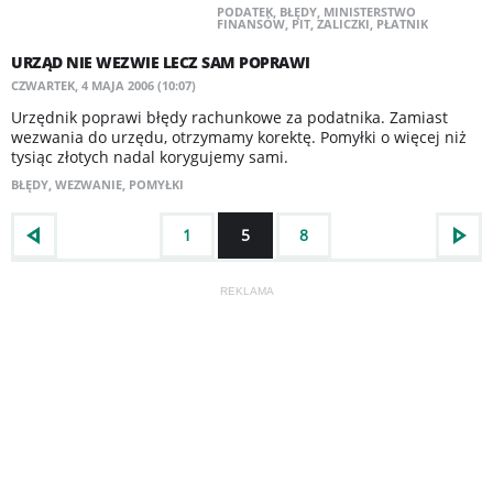
PODATEK
,
BŁĘDY
,
MINISTERSTWO
FINANSÓW
,
PIT
,
ZALICZKI
,
PŁATNIK
URZĄD NIE WEZWIE LECZ SAM POPRAWI
CZWARTEK, 4 MAJA 2006 (10:07)
Urzędnik poprawi błędy rachunkowe za podatnika. Zamiast
wezwania do urzędu, otrzymamy korektę. Pomyłki o więcej niż
tysiąc złotych nadal korygujemy sami.
BŁĘDY
,
WEZWANIE
,
POMYŁKI
1
5
8
REKLAMA