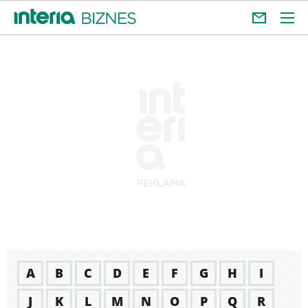
A
B
C
D
E
F
G
H
I
J
K
L
M
N
O
P
Q
R