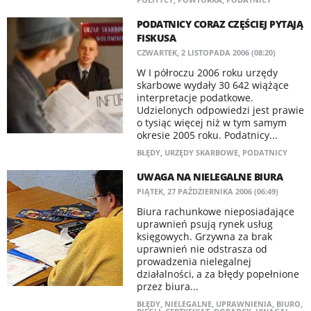
PODATNICY CORAZ CZĘŚCIEJ PYTAJĄ
FISKUSA
CZWARTEK, 2 LISTOPADA 2006 (08:20)
W I półroczu 2006 roku urzędy
skarbowe wydały 30 642 wiążące
interpretacje podatkowe.
Udzielonych odpowiedzi jest prawie
o tysiąc więcej niż w tym samym
okresie 2005 roku. Podatnicy...
BŁĘDY
,
URZĘDY SKARBOWE
,
PODATNICY
UWAGA NA NIELEGALNE BIURA
PIĄTEK, 27 PAŹDZIERNIKA 2006 (06:49)
Biura rachunkowe nieposiadające
uprawnień psują rynek usług
księgowych. Grzywna za brak
uprawnień nie odstrasza od
prowadzenia nielegalnej
działalności, a za błędy popełnione
przez biura...
BŁĘDY
,
NIELEGALNE
,
UPRAWNIENIA
,
BIURO
,