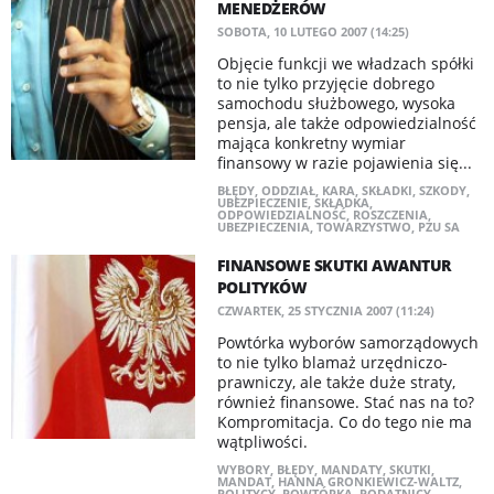
MENEDŻERÓW
SOBOTA, 10 LUTEGO 2007 (14:25)
Objęcie funkcji we władzach spółki
to nie tylko przyjęcie dobrego
samochodu służbowego, wysoka
pensja, ale także odpowiedzialność
mająca konkretny wymiar
finansowy w razie pojawienia się...
BŁĘDY
,
ODDZIAŁ
,
KARA
,
SKŁADKI
,
SZKODY
,
UBEZPIECZENIE
,
SKŁADKA
,
ODPOWIEDZIALNOŚĆ
,
ROSZCZENIA
,
UBEZPIECZENIA
,
TOWARZYSTWO
,
PZU SA
FINANSOWE SKUTKI AWANTUR
POLITYKÓW
CZWARTEK, 25 STYCZNIA 2007 (11:24)
Powtórka wyborów samorządowych
to nie tylko blamaż urzędniczo-
prawniczy, ale także duże straty,
również finansowe. Stać nas na to?
Kompromitacja. Co do tego nie ma
wątpliwości.
WYBORY
,
BŁĘDY
,
MANDATY
,
SKUTKI
,
MANDAT
,
HANNA GRONKIEWICZ-WALTZ
,
POLITYCY
,
POWTÓRKA
,
PODATNICY