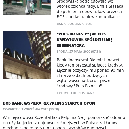
Środowiska oddelegowała we
wtorek członka rady, Emila Ślązaka
do pełnienia obowiązków prezesa
BOŚ - podał bank w komunikacie.
BANK
,
BOŚ BANK
,
BOS
"PULS BIZNESU": JAK BOŚ
KREDYTOWAŁ SPÓŁDZIELNIĘ
EKSSENATORA
ŚRODA, 27 MAJA 2020 (07:31)
Bank finansował Bielmlek, nawet
kiedy ten przestał spłacać kredyty.
Łącznie pożyczył mu ponad 90 mln
zł na zasadach budzących
wątpliwości nadzoru - pisze
środowy "Puls Biznesu".
KREDYT
,
KNF
,
BOŚ BANK
BOŚ BANK WSPIERA RECYKLING STARYCH OPON
CZWARTEK, 3 WRZEŚNIA 2015 (10:50)
W miejscowości Rożental koło Pelplina (woj. pomorskie) oddano
do użytku jeden z najnowocześniejszych w Polsce zakładów
mechanicznego recyklingu opon i wyrobów gumowych.