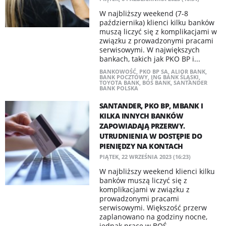
W najbliższy weekend (7-8
października) klienci kilku banków
muszą liczyć się z komplikacjami w
związku z prowadzonymi pracami
serwisowymi. W największych
bankach, takich jak PKO BP i...
BANKOWOŚĆ
,
PKO BP SA
,
ALIOR BANK
,
BANK POCZTOWY
,
ING BANK ŚLĄSKI
,
TOYOTA BANK
,
BOŚ BANK
,
SANTANDER
BANK POLSKA
SANTANDER, PKO BP, MBANK I
KILKA INNYCH BANKÓW
ZAPOWIADAJĄ PRZERWY.
UTRUDNIENIA W DOSTĘPIE DO
PIENIĘDZY NA KONTACH
PIĄTEK, 22 WRZEŚNIA 2023 (16:23)
W najbliższy weekend klienci kilku
banków muszą liczyć się z
komplikacjami w związku z
prowadzonymi pracami
serwisowymi. Większość przerw
zaplanowano na godziny nocne,
jednak prace w BOŚ...