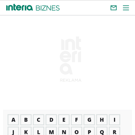
A
B
C
D
E
F
G
H
I
J
K
L
M
N
O
P
Q
R