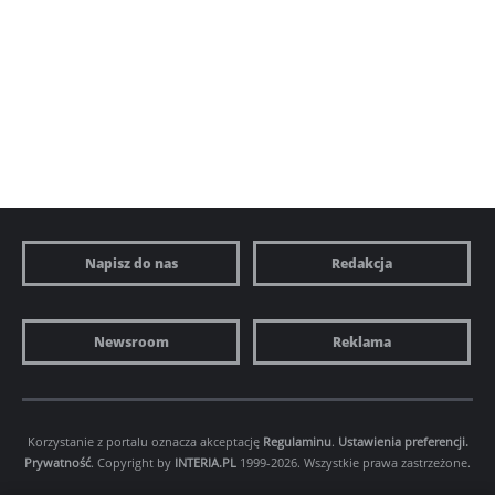
Napisz do nas
Redakcja
Newsroom
Reklama
Korzystanie z portalu oznacza akceptację
Regulaminu
.
Ustawienia preferencji.
Prywatność
. Copyright by
INTERIA.PL
1999-2026. Wszystkie prawa zastrzeżone.