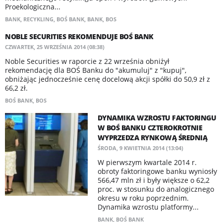
Proekologiczna...
BANK
,
RECYKLING
,
BOŚ BANK
,
BANK
,
BOS
NOBLE SECURITIES REKOMENDUJE BOŚ BANK
CZWARTEK, 25 WRZEŚNIA 2014 (08:38)
Noble Securities w raporcie z 22 września obniżył
rekomendację dla BOŚ Banku do "akumuluj" z "kupuj",
obniżając jednocześnie cenę docelową akcji spółki do 50,9 zł z
66,2 zł.
BOŚ BANK
,
BOS
DYNAMIKA WZROSTU FAKTORINGU
W BOŚ BANKU CZTEROKROTNIE
WYPRZEDZA RYNKOWĄ ŚREDNIĄ
ŚRODA, 9 KWIETNIA 2014 (13:04)
W pierwszym kwartale 2014 r.
obroty faktoringowe banku wyniosły
566,47 mln zł i były większe o 62,2
proc. w stosunku do analogicznego
okresu w roku poprzednim.
Dynamika wzrostu platformy...
BANK
,
BOŚ BANK