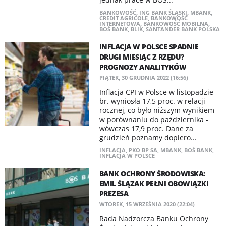
BANKOWOŚĆ
,
ING BANK ŚLĄSKI
,
MBANK
,
CREDIT AGRICOLE
,
BANKOWOŚĆ
INTERNETOWA
,
BANKOWOŚĆ MOBILNA
,
BOŚ BANK
,
BLIK
,
SANTANDER BANK POLSKA
INFLACJA W POLSCE SPADNIE
DRUGI MIESIĄC Z RZĘDU?
PROGNOZY ANALITYKÓW
PIĄTEK, 30 GRUDNIA 2022 (16:56)
​Inflacja CPI w Polsce w listopadzie
br. wyniosła 17,5 proc. w relacji
rocznej, co było niższym wynikiem
w porównaniu do października -
wówczas 17,9 proc. Dane za
grudzień poznamy dopiero...
INFLACJA
,
PKO BP SA
,
MBANK
,
BOŚ BANK
,
INFLACJA W POLSCE
​BANK OCHRONY ŚRODOWISKA:
EMIL ŚLĄZAK PEŁNI OBOWIĄZKI
PREZESA
WTOREK, 15 WRZEŚNIA 2020 (22:04)
Rada Nadzorcza Banku Ochrony