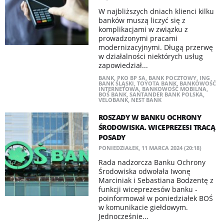
W najbliższych dniach klienci kilku
banków muszą liczyć się z
komplikacjami w związku z
prowadzonymi pracami
modernizacyjnymi. Długą przerwę
w działalności niektórych usług
zapowiedział...
BANK
,
PKO BP SA
,
BANK POCZTOWY
,
ING
BANK ŚLĄSKI
,
TOYOTA BANK
,
BANKOWOŚĆ
INTERNETOWA
,
BANKOWOŚĆ MOBILNA
,
BOŚ BANK
,
SANTANDER BANK POLSKA
,
VELOBANK
,
NEST BANK
ROSZADY W BANKU OCHRONY
ŚRODOWISKA. WICEPREZESI TRACĄ
POSADY
PONIEDZIAŁEK, 11 MARCA 2024 (20:18)
Rada nadzorcza Banku Ochrony
Środowiska odwołała Iwonę
Marciniak i Sebastiana Bodzentę z
funkcji wiceprezesów banku -
poinformował w poniedziałek BOŚ
w komunikacie giełdowym.
Jednocześnie...