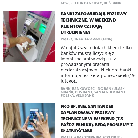
GPW
,
SEKTOR BANKOWY
,
BOŚ BANK
BANKI ZAPOWIADAJĄ PRZERWY
TECHNICZNE. W WEEKEND
KLIENTÓW CZEKAJĄ
UTRUDNIENIA
PIĄTEK, 16 LUTEGO 2024 (14:06)
W najbliższych dniach klienci kilku
banków muszą liczyć się z
komplikacjami w związku z
prowadzonymi pracami
modernizacyjnymi. Niektóre banki
informują też, że w poniedziałek (19
lutego)...
BANK
,
BANKOWOŚĆ
,
ING BANK ŚLĄSKI
,
MBANK
,
BOŚ BANK
,
SANTANDER BANK
POLSKA
,
VELOBANK
PKO BP, ING, SANTANDER
ZAPLANOWAŁY PRZERWY
TECHNICZNE W WEEKEND (7-8
PAŹDZIERNIKA). BĘDĄ PROBLEMY Z
PŁATNOŚCIAMI
PIĄTEK, 6 PAŹDZIERNIKA 2023 (10:34)