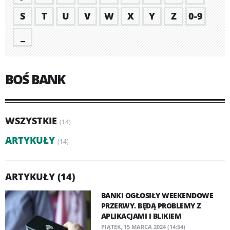
S
T
U
V
W
X
Y
Z
0-9
_
BOŚ BANK
WSZYSTKIE
(14)
ARTYKUŁY
(14)
ARTYKUŁY (14)
BANKI OGŁOSIŁY WEEKENDOWE
PRZERWY. BĘDĄ PROBLEMY Z
APLIKACJAMI I BLIKIEM
PIĄTEK, 15 MARCA 2024 (14:54)