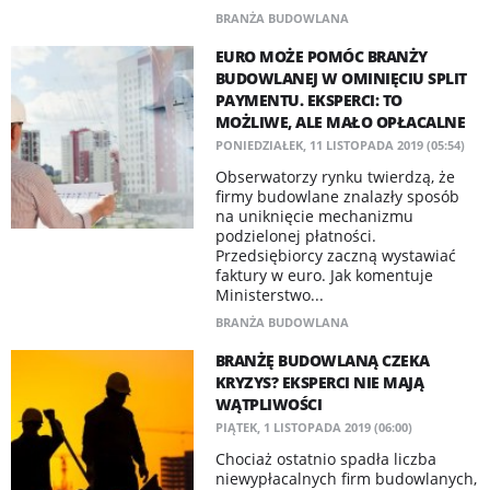
BRANŻA BUDOWLANA
EURO MOŻE POMÓC BRANŻY
BUDOWLANEJ W OMINIĘCIU SPLIT
PAYMENTU. EKSPERCI: TO
MOŻLIWE, ALE MAŁO OPŁACALNE
PONIEDZIAŁEK, 11 LISTOPADA 2019 (05:54)
Obserwatorzy rynku twierdzą, że
firmy budowlane znalazły sposób
na uniknięcie mechanizmu
podzielonej płatności.
Przedsiębiorcy zaczną wystawiać
faktury w euro. Jak komentuje
Ministerstwo...
BRANŻA BUDOWLANA
BRANŻĘ BUDOWLANĄ CZEKA
KRYZYS? EKSPERCI NIE MAJĄ
WĄTPLIWOŚCI
PIĄTEK, 1 LISTOPADA 2019 (06:00)
Chociaż ostatnio spadła liczba
niewypłacalnych firm budowlanych,