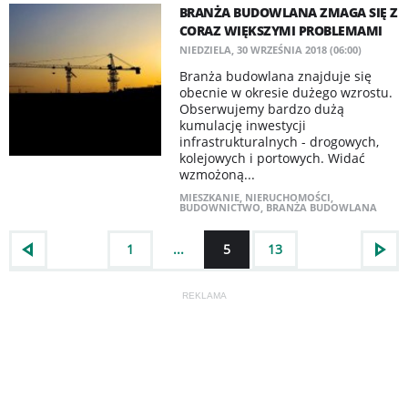
BRANŻA BUDOWLANA ZMAGA SIĘ Z
CORAZ WIĘKSZYMI PROBLEMAMI
NIEDZIELA, 30 WRZEŚNIA 2018 (06:00)
Branża budowlana znajduje się
obecnie w okresie dużego wzrostu.
Obserwujemy bardzo dużą
kumulację inwestycji
infrastrukturalnych - drogowych,
kolejowych i portowych. Widać
wzmożoną...
MIESZKANIE
,
NIERUCHOMOŚCI
,
BUDOWNICTWO
,
BRANŻA BUDOWLANA
1
...
5
13
REKLAMA