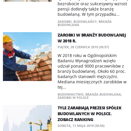
bezrobocie oraz sukcesywny wzrost
pensji dotknęły także branżę
budowlaną. W tym przypadku...
ZAROBKI
,
BUDOWLAŃCY
,
BRANŻA
BUDOWLANA
ZAROBKI W BRANŻY BUDOWLANEJ
W 2018 R.
PIĄTEK, 28 CZERWCA 2019 (05:57)
W 2018 roku w Ogólnopolskim
Badaniu Wynagrodzeń wzięło
udział ponad 9000 pracowników z
branży budowlanej. Około 60 proc.
badanych stanowili mężczyźni.
Mediana miesięcznych zarobków w
tej...
BUDOWNICTWO
,
BRANŻA BUDOWLANA
,
ZAROBKI W POLSCE
TYLE ZARABIAJĄ PREZESI SPÓŁEK
BUDOWLANYCH W POLSCE.
ZOBACZ RANKING
SOBOTA, 11 MAJA 2019 (05:50)