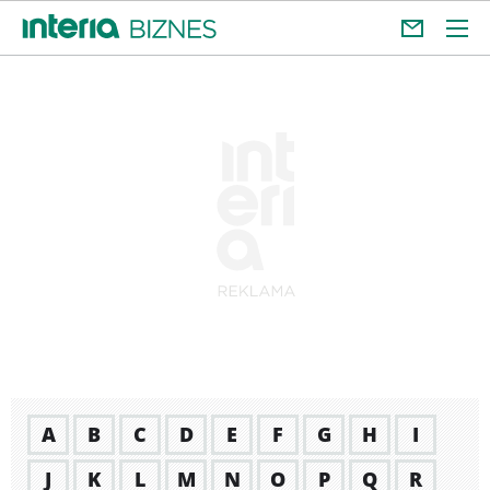
A
B
C
D
E
F
G
H
I
J
K
L
M
N
O
P
Q
R