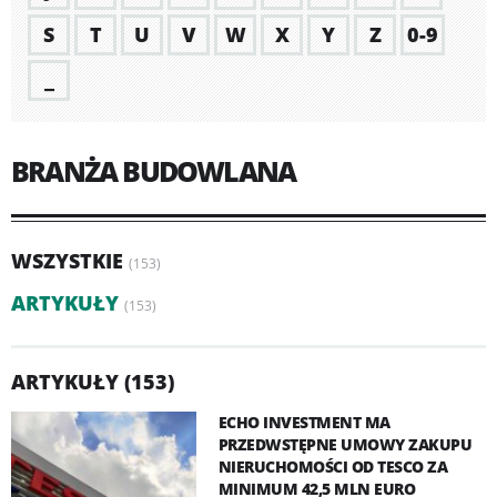
S
T
U
V
W
X
Y
Z
0-9
_
BRANŻA BUDOWLANA
WSZYSTKIE
(153)
ARTYKUŁY
(153)
ARTYKUŁY (153)
ECHO INVESTMENT MA
PRZEDWSTĘPNE UMOWY ZAKUPU
NIERUCHOMOŚCI OD TESCO ZA
MINIMUM 42,5 MLN EURO