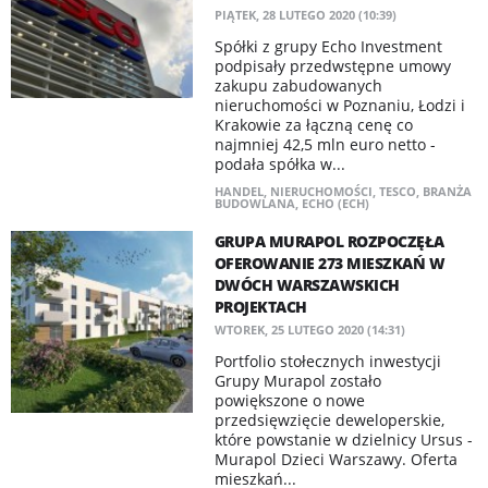
PIĄTEK, 28 LUTEGO 2020 (10:39)
Spółki z grupy Echo Investment
podpisały przedwstępne umowy
zakupu zabudowanych
nieruchomości w Poznaniu, Łodzi i
Krakowie za łączną cenę co
najmniej 42,5 mln euro netto -
podała spółka w...
HANDEL
,
NIERUCHOMOŚCI
,
TESCO
,
BRANŻA
BUDOWLANA
,
ECHO (ECH)
GRUPA MURAPOL ROZPOCZĘŁA
OFEROWANIE 273 MIESZKAŃ W
DWÓCH WARSZAWSKICH
PROJEKTACH
WTOREK, 25 LUTEGO 2020 (14:31)
Portfolio stołecznych inwestycji
Grupy Murapol zostało
powiększone o nowe
przedsięwzięcie deweloperskie,
które powstanie w dzielnicy Ursus -
Murapol Dzieci Warszawy. Oferta
mieszkań...