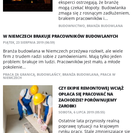
eksperci ostrzegają, że branżę
mogą czekać kłopoty. Budowlanka
zmaga się z rosnącym zadłużeniem,
brakiem pracowników i...
BUDOWNICTWO
,
BRANŻA BUDOWLANA
W NIEMCZECH BRAKUJE PRACOWNIKÓW BUDOWLANYCH
PIĄTEK, 23 SIERPNIA 2019 (06:59)
​Branża budowlana w Niemczech przeżywa rozkwit, ale wiele
firm z trudem radzi sobie z zamówieniami. Mają tylko jeden
problem: brakuje im ludzi. Pracowników jest mało, a młode
pokolenie...
PRACA ZA GRANICĄ
,
BUDOWLAŃCY
,
BRANŻA BUDOWLANA
,
PRACA W
NIEMCZECH
CZY EKIPIE REMONTOWEJ WCIĄŻ
OPŁACA SIĘ PRACOWAĆ NA
ZACHODZIE? PORÓWNUJEMY
ZAROBKI
SOBOTA, 6 LIPCA 2019 (05:55)
Ostatnie lata przyniosły realną
poprawę sytuacji na krajowym
rynku pracy. Stale zmniejszające się