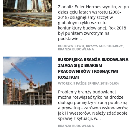
Z analiz Euler Hermes wynika, że po
dziesięciu latach wzrostu (2008-
2018) osiągnęliśmy szczyt w
globalnym cyklu wzrostu
koniunktury budowlanej. Rok 2018
był punktem zwrotnym na
podstawie...
BUDOWNICTWO
,
KRYZYS GOSPODARCZY
,
BRANŻA BUDOWLANA
EUROPEJSKA BRANŻA BUDOWLANA
ZMAGA SIĘ Z BRAKIEM
PRACOWNIKÓW I ROSNĄCYMI
KOSZTAMI
WTOREK, 9 PAŹDZIERNIKA 2018 (06:00)
Problemy branży budowlanej
można rozwiązać tylko na drodze
dialogu pomiędzy stroną publiczną
a prywatną - zarówno wykonawców,
jak i inwestorów. Należy zdać sobie
sprawę z sytuacji, w...
BRANŻA BUDOWLANA