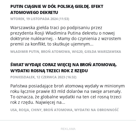
PUTIN CIĄGNIE W DÓŁ POLSKĄ GIEŁDĘ. EFEKT
ATOMOWEGO DEKRETU
WTOREK, 19 LISTOPADA 2024 (11:53)
Warszawska giełda traci po podpisaniu przez
prezydenta Rosji Władimira Putina dekretu o nowej
doktrynie nuklearnej. - Mamy do czynienia z wzrostem
premii za konflikt, to skutkuje ujemnym...
WŁADIMIR PUTIN
,
BROŃ ATOMOWA
,
WIG20
,
GIEŁDA WARSZAWSKA
ŚWIAT WYDAJE CORAZ WIĘCEJ NA BROŃ ATOMOWĄ.
WYDATKI ROSNĄ TRZECI ROK Z RZĘDU
PONIEDZIAŁEK, 12 CZERWCA 2023 (16:32)
Państwa posiadające broń atomową wydały w minionym
roku łącznie prawie 83 mld dolarów na swoje arsenały.
To oznacza, że globalne wydatki na ten cel rosną trzeci
rok z rzędu. Najwięcej na...
USA
,
ROSJA
,
CHINY
,
BROŃ ATOMOWA
,
WYDATKI NA OBRONNOŚĆ
REKLAMA