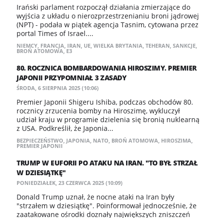
Irański parlament rozpoczął działania zmierzające do
wyjścia z układu o nierozprzestrzenianiu broni jądrowej
(NPT) - podała w piątek agencja Tasnim, cytowana przez
portal Times of Israel....
NIEMCY
,
FRANCJA
,
IRAN
,
UE
,
WIELKA BRYTANIA
,
TEHERAN
,
SANKCJE
,
BROŃ ATOMOWA
,
E3
80. ROCZNICA BOMBARDOWANIA HIROSZIMY. PREMIER
JAPONII PRZYPOMNIAŁ 3 ZASADY
ŚRODA, 6 SIERPNIA 2025 (10:06)
Premier Japonii Shigeru Ishiba, podczas obchodów 80.
rocznicy zrzucenia bomby na Hiroszimę, wykluczył
udział kraju w programie dzielenia się bronią nuklearną
z USA. Podkreślił, że Japonia...
BEZPIECZEŃSTWO
,
JAPONIA
,
NATO
,
BROŃ ATOMOWA
,
HIROSZIMA
,
PREMIER JAPONII
TRUMP W EUFORII PO ATAKU NA IRAN. "TO BYŁ STRZAŁ
W DZIESIĄTKĘ"
PONIEDZIAŁEK, 23 CZERWCA 2025 (10:09)
Donald Trump uznał, że nocne ataki na Iran były
"strzałem w dziesiątkę". Poinformował jednocześnie, że
zaatakowane ośrodki doznały największych zniszczeń