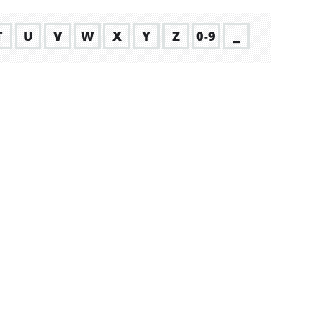
T
U
V
W
X
Y
Z
0-9
_