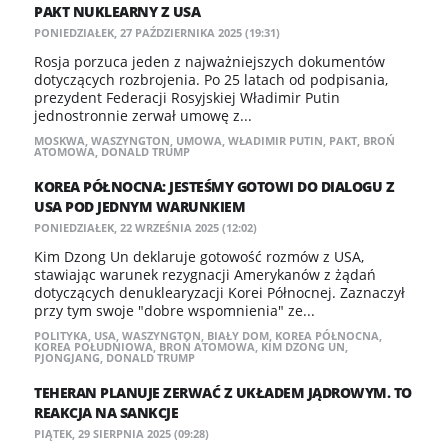
PAKT NUKLEARNY Z USA
PONIEDZIAŁEK, 27 PAŹDZIERNIKA 2025 (19:31)
Rosja porzuca jeden z najważniejszych dokumentów
dotyczących rozbrojenia. Po 25 latach od podpisania,
prezydent Federacji Rosyjskiej Władimir Putin
jednostronnie zerwał umowę z...
MOSKWA
,
WASZYNGTON
,
UMOWA
,
WŁADIMIR PUTIN
,
PAKT
,
BROŃ
ATOMOWA
,
DONALD TRUMP
KOREA PÓŁNOCNA: JESTEŚMY GOTOWI DO DIALOGU Z
USA POD JEDNYM WARUNKIEM
PONIEDZIAŁEK, 22 WRZEŚNIA 2025 (12:02)
Kim Dzong Un deklaruje gotowość rozmów z USA,
stawiając warunek rezygnacji Amerykanów z żądań
dotyczących denuklearyzacji Korei Północnej. Zaznaczył
przy tym swoje "dobre wspomnienia" ze...
POLITYKA
,
USA
,
WASZYNGTON
,
BIAŁY DOM
,
KOREA PÓŁNOCNA
,
KOREA POŁUDNIOWA
,
BROŃ ATOMOWA
,
KIM DZONG UN
,
PJONGJANG
,
DONALD TRUMP
TEHERAN PLANUJE ZERWAĆ Z UKŁADEM JĄDROWYM. TO
REAKCJA NA SANKCJE
PIĄTEK, 29 SIERPNIA 2025 (09:28)