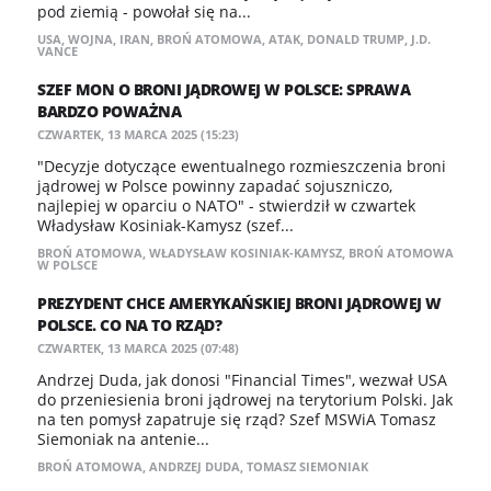
pod ziemią - powołał się na...
USA
,
WOJNA
,
IRAN
,
BROŃ ATOMOWA
,
ATAK
,
DONALD TRUMP
,
J.D.
VANCE
SZEF MON O BRONI JĄDROWEJ W POLSCE: SPRAWA
BARDZO POWAŻNA
CZWARTEK, 13 MARCA 2025 (15:23)
"Decyzje dotyczące ewentualnego rozmieszczenia broni
jądrowej w Polsce powinny zapadać sojuszniczo,
najlepiej w oparciu o NATO" - stwierdził w czwartek
Władysław Kosiniak-Kamysz (szef...
BROŃ ATOMOWA
,
WŁADYSŁAW KOSINIAK-KAMYSZ
,
BROŃ ATOMOWA
W POLSCE
PREZYDENT CHCE AMERYKAŃSKIEJ BRONI JĄDROWEJ W
POLSCE. CO NA TO RZĄD?
CZWARTEK, 13 MARCA 2025 (07:48)
Andrzej Duda, jak donosi "Financial Times", wezwał USA
do przeniesienia broni jądrowej na terytorium Polski. Jak
na ten pomysł zapatruje się rząd? Szef MSWiA Tomasz
Siemoniak na antenie...
BROŃ ATOMOWA
,
ANDRZEJ DUDA
,
TOMASZ SIEMONIAK