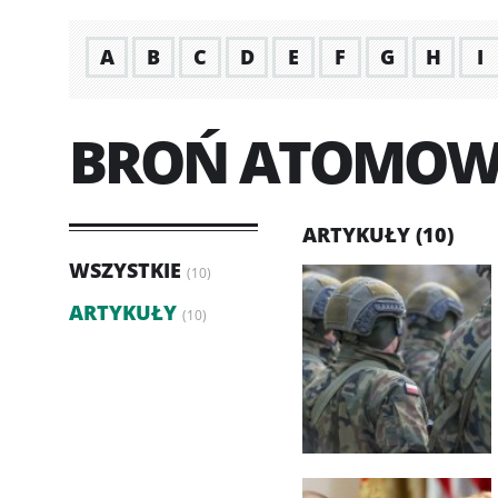
A
B
C
D
E
F
G
H
I
BROŃ ATOMO
ARTYKUŁY (10)
WSZYSTKIE
(10)
ARTYKUŁY
(10)