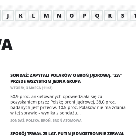
J
K
L
M
N
O
P
Q
R
S
WA
SONDAŻ: ZAPYTALI POLAKÓW O BROŃ JĄDROWĄ. "ZA"
PRZEDE WSZYSTKIM JEDNA GRUPA
WTOREK, 3 MARCA (11:43)
50,9 proc. ankietowanych opowiedziała się za
pozyskaniem przez Polskę broni jądrowej, 38,6 proc.
badanych jest przeciw. 10,5 proc. Polaków nie ma zdania
w tej sprawie - wynika z sondażu...
SONDAŻ
,
POLSKA
,
BROŃ
,
BROŃ ATOMOWA
SPOKÓJ TRWAŁ 25 LAT. PUTIN JEDNOSTRONNIE ZERWAŁ