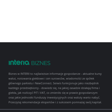
Biznes w INTERII to najświeższe informacje gospodarcze - aktualne kursy
walut, notowania giełdowe i cen surowców, wiadomości ze spółek
głównego parkietu i NewConnect. Serwis funkcjonuje jako niezbędnik
każdego przedsiębiorcy - dowiedz się, na jakiej zasadzie działają firma i
giełda, jak rozliczyć PIT i VAT, co zmieniło się w prawie gospodarczym
oraz jakie jednostki funduszy inwestycyjnych oraz waluty warto nabyć.
Przeczytaj rekomendacje ekspertów i z sukcesem pomnażaj swój kapitał.