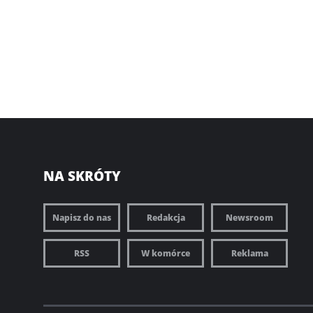
NA SKRÓTY
Napisz do nas
Redakcja
Newsroom
RSS
W komórce
Reklama