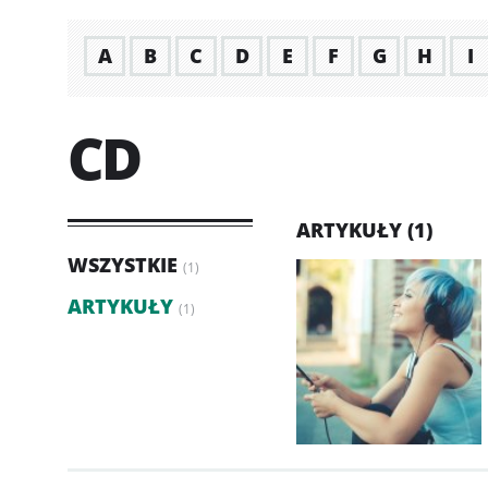
A
B
C
D
E
F
G
H
I
CD
ARTYKUŁY (1)
WSZYSTKIE
(1)
ARTYKUŁY
(1)