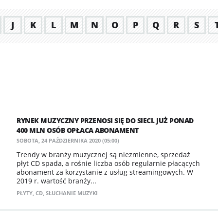
J
K
L
M
N
O
P
Q
R
S
RYNEK MUZYCZNY PRZENOSI SIĘ DO SIECI. JUŻ PONAD
400 MLN OSÓB OPŁACA ABONAMENT
SOBOTA, 24 PAŹDZIERNIKA 2020 (05:00)
Trendy w branży muzycznej są niezmienne, sprzedaż
płyt CD spada, a rośnie liczba osób regularnie płacących
abonament za korzystanie z usług streamingowych. W
2019 r. wartość branży...
PŁYTY
,
CD
,
SŁUCHANIE MUZYKI