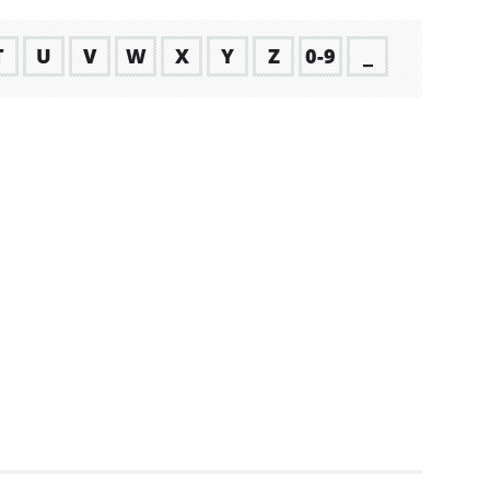
T
U
V
W
X
Y
Z
0-9
_