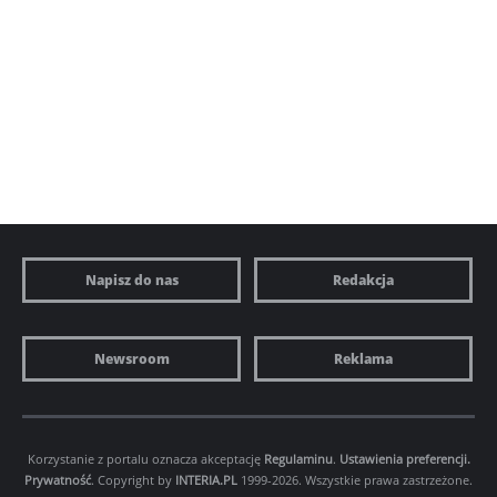
Napisz do nas
Redakcja
Newsroom
Reklama
Korzystanie z portalu oznacza akceptację
Regulaminu
.
Ustawienia preferencji.
Prywatność
. Copyright by
INTERIA.PL
1999-2026. Wszystkie prawa zastrzeżone.