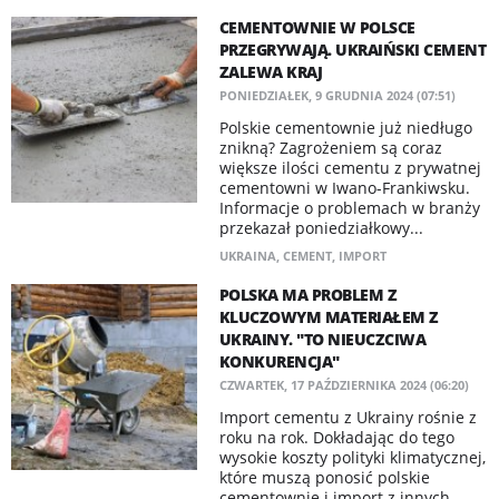
CEMENTOWNIE W POLSCE
PRZEGRYWAJĄ. UKRAIŃSKI CEMENT
ZALEWA KRAJ
PONIEDZIAŁEK, 9 GRUDNIA 2024 (07:51)
Polskie cementownie już niedługo
znikną? Zagrożeniem są coraz
większe ilości cementu z prywatnej
cementowni w Iwano-Frankiwsku.
Informacje o problemach w branży
przekazał poniedziałkowy...
UKRAINA
,
CEMENT
,
IMPORT
POLSKA MA PROBLEM Z
KLUCZOWYM MATERIAŁEM Z
UKRAINY. "TO NIEUCZCIWA
KONKURENCJA"
CZWARTEK, 17 PAŹDZIERNIKA 2024 (06:20)
Import cementu z Ukrainy rośnie z
roku na rok. Dokładając do tego
wysokie koszty polityki klimatycznej,
które muszą ponosić polskie
cementownie i import z innych