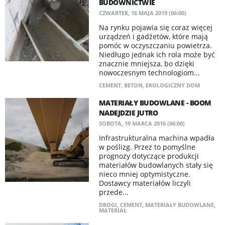
BUDOWNICTWIE
CZWARTEK, 16 MAJA 2019 (06:00)
Na rynku pojawia się coraz więcej
urządzeń i gadżetów, które mają
pomóc w oczyszczaniu powietrza.
Niedługo jednak ich rola może być
znacznie mniejsza, bo dzięki
nowoczesnym technologiom...
CEMENT
,
BETON
,
EKOLOGICZNY DOM
MATERIAŁY BUDOWLANE - BOOM
NADEJDZIE JUTRO
SOBOTA, 19 MARCA 2016 (06:00)
Infrastrukturalna machina wpadła
w poślizg. Przez to pomyślne
prognozy dotyczące produkcji
materiałów budowlanych stały się
nieco mniej optymistyczne.
Dostawcy materiałów liczyli
przede...
DROGI
,
CEMENT
,
MATERIAŁY BUDOWLANE
,
MATERIAŁ