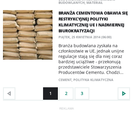
BUDOWLANYCH
,
MATERIAŁ
BRANŻA CEMENTOWA OBAWIA SIĘ
RESTRYKCYJNEJ POLITYKI
KLIMATYCZNEJ UE I NADMIERNEJ
BIUROKRATYZACJI
PIĄTEK, 25 KWIETNIA 2014 (06:00)
Branża budowlana zyskała na
członkostwie w UE, jednak unijne
regulacje stają się dla niej coraz
bardziej uciążliwe - przekonują
przedstawiciele Stowarzyszenia
Producentów Cementu. Chodzi...
CEMENT
,
POLITYKA KLIMATYCZNA
1
2
3
REKLAMA