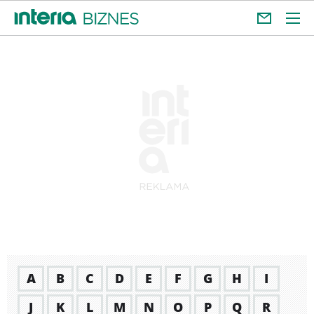
A
B
C
D
E
F
G
H
I
J
K
L
M
N
O
P
Q
R