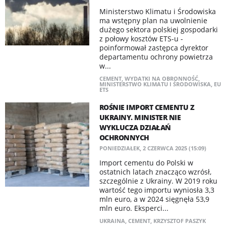
Ministerstwo Klimatu i Środowiska
ma wstępny plan na uwolnienie
dużego sektora polskiej gospodarki
z połowy kosztów ETS-u -
poinformował zastępca dyrektor
departamentu ochrony powietrza
w...
CEMENT
,
WYDATKI NA OBRONNOŚĆ
,
MINISTERSTWO KLIMATU I ŚRODOWISKA
,
EU
ETS
ROŚNIE IMPORT CEMENTU Z
UKRAINY. MINISTER NIE
WYKLUCZA DZIAŁAŃ
OCHRONNYCH
PONIEDZIAŁEK, 2 CZERWCA 2025 (15:09)
Import cementu do Polski w
ostatnich latach znacząco wzrósł,
szczególnie z Ukrainy. W 2019 roku
wartość tego importu wyniosła 3,3
mln euro, a w 2024 sięgnęła 53,9
mln euro. Eksperci...
UKRAINA
,
CEMENT
,
KRZYSZTOF PASZYK