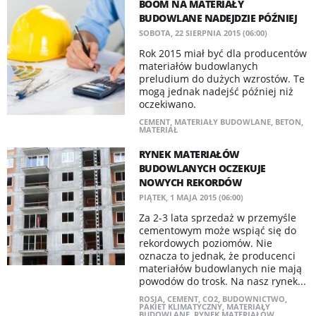
BOOM NA MATERIAŁY
BUDOWLANE NADEJDZIE PÓŹNIEJ
SOBOTA, 22 SIERPNIA 2015 (06:00)
Rok 2015 miał być dla producentów
materiałów budowlanych
preludium do dużych wzrostów. Te
mogą jednak nadejść później niż
oczekiwano.
CEMENT
,
MATERIAŁY BUDOWLANE
,
BETON
,
MATERIAŁ
RYNEK MATERIAŁÓW
BUDOWLANYCH OCZEKUJE
NOWYCH REKORDÓW
PIĄTEK, 1 MAJA 2015 (06:00)
Za 2-3 lata sprzedaż w przemyśle
cementowym może wspiąć się do
rekordowych poziomów. Nie
oznacza to jednak, że producenci
materiałów budowlanych nie mają
powodów do trosk. Na nasz rynek...
ROSJA
,
CEMENT
,
CO2
,
BUDOWNICTWO
,
PAKIET KLIMATYCZNY
,
MATERIAŁY
BUDOWLANE
,
RYNEK MATERIAŁÓW