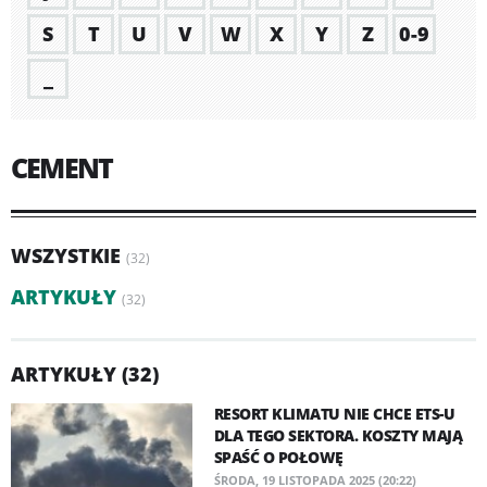
S
T
U
V
W
X
Y
Z
0-9
_
CEMENT
WSZYSTKIE
(32)
ARTYKUŁY
(32)
ARTYKUŁY (32)
RESORT KLIMATU NIE CHCE ETS-U
DLA TEGO SEKTORA. KOSZTY MAJĄ
SPAŚĆ O POŁOWĘ
ŚRODA, 19 LISTOPADA 2025 (20:22)