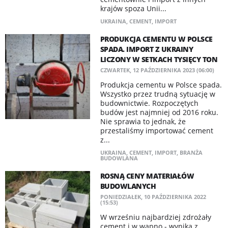
krajów spoza Unii...
UKRAINA
,
CEMENT
,
IMPORT
PRODUKCJA CEMENTU W POLSCE
SPADA. IMPORT Z UKRAINY
LICZONY W SETKACH TYSIĘCY TON
CZWARTEK, 12 PAŹDZIERNIKA 2023 (06:00)
Produkcja cementu w Polsce spada.
Wszystko przez trudną sytuację w
budownictwie. Rozpoczętych
budów jest najmniej od 2016 roku.
Nie sprawia to jednak, że
przestaliśmy importować cement
z...
UKRAINA
,
CEMENT
,
IMPORT
,
BRANŻA
BUDOWLANA
ROSNĄ CENY MATERIAŁÓW
BUDOWLANYCH
PONIEDZIAŁEK, 10 PAŹDZIERNIKA 2022
(15:53)
W wrześniu najbardziej zdrożały
cement i w wapno - wynika z