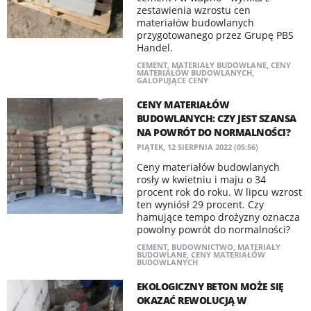
zestawienia wzrostu cen
materiałów budowlanych
przygotowanego przez Grupę PBS
Handel.
CEMENT
,
MATERIAŁY BUDOWLANE
,
CENY
MATERIAŁÓW BUDOWLANYCH
,
GALOPUJĄCE CENY
CENY MATERIAŁÓW
BUDOWLANYCH: CZY JEST SZANSA
NA POWRÓT DO NORMALNOŚCI?
PIĄTEK, 12 SIERPNIA 2022 (05:56)
Ceny materiałów budowlanych
rosły w kwietniu i maju o 34
procent rok do roku. W lipcu wzrost
ten wyniósł 29 procent. Czy
hamujące tempo drożyzny oznacza
powolny powrót do normalności?
CEMENT
,
BUDOWNICTWO
,
MATERIAŁY
BUDOWLANE
,
CENY MATERIAŁÓW
BUDOWLANYCH
EKOLOGICZNY BETON MOŻE SIĘ
OKAZAĆ REWOLUCJĄ W