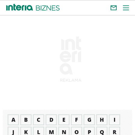
A
B
C
D
E
F
G
H
I
J
K
L
M
N
O
P
Q
R