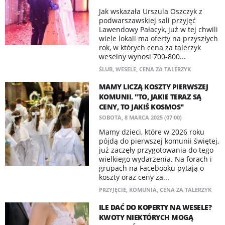
Jak wskazała Urszula Oszczyk z
podwarszawskiej sali przyjęć
Lawendowy Pałacyk, już w tej chwili
wiele lokali ma oferty na przyszłych
rok, w których cena za talerzyk
weselny wynosi 700-800...
ŚLUB
,
WESELE
,
CENA ZA TALERZYK
MAMY LICZĄ KOSZTY PIERWSZEJ
KOMUNII. "TO, JAKIE TERAZ SĄ
CENY, TO JAKIŚ KOSMOS"
SOBOTA, 8 MARCA 2025 (07:00)
Mamy dzieci, które w 2026 roku
pójdą do pierwszej komunii świętej,
już zaczęły przygotowania do tego
wielkiego wydarzenia. Na forach i
grupach na Facebooku pytają o
koszty oraz ceny za...
PRZYJĘCIE
,
KOMUNIA
,
CENA ZA TALERZYK
ILE DAĆ DO KOPERTY NA WESELE?
KWOTY NIEKTÓRYCH MOGĄ