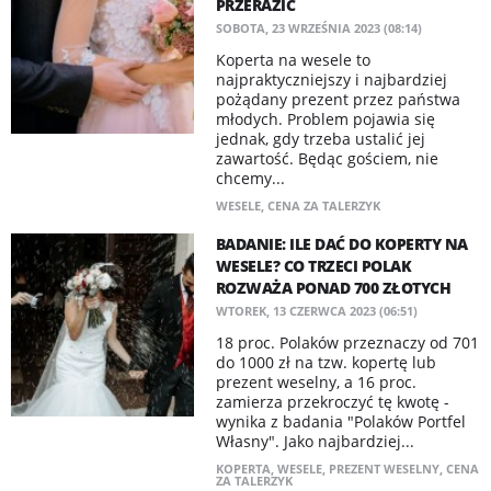
PRZERAZIĆ
SOBOTA, 23 WRZEŚNIA 2023 (08:14)
Koperta na wesele to
najpraktyczniejszy i najbardziej
pożądany prezent przez państwa
młodych. Problem pojawia się
jednak, gdy trzeba ustalić jej
zawartość. Będąc gościem, nie
chcemy...
WESELE
,
CENA ZA TALERZYK
BADANIE: ILE DAĆ DO KOPERTY NA
WESELE? CO TRZECI POLAK
ROZWAŻA PONAD 700 ZŁOTYCH
WTOREK, 13 CZERWCA 2023 (06:51)
18 proc. Polaków przeznaczy od 701
do 1000 zł na tzw. kopertę lub
prezent weselny, a 16 proc.
zamierza przekroczyć tę kwotę -
wynika z badania "Polaków Portfel
Własny". Jako najbardziej...
KOPERTA
,
WESELE
,
PREZENT WESELNY
,
CENA
ZA TALERZYK