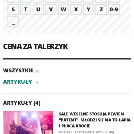
S
T
U
V
W
X
Y
Z
0-9
_
CENA ZA TALERZYK
WSZYSTKIE
(4)
ARTYKUŁY
(4)
ARTYKUŁY (4)
SALE WESELNE STOSUJĄ PEWIEN
"PATENT". MŁODZI SIĘ NA TO ŁAPIĄ
I PŁACĄ KROCIE
WTOREK, 17 CZERWCA 2025 (06:40)