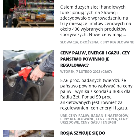
Osiem dużych sieci handlowych
funkcjonujących na Słowacji
zdecydowało o wprowadzeniu na
trzy miesiące limitów cenowych na
około 400 wybranych produktów
spożywczych. Nowe ceny mają...
SŁOWACJA
,
DROŻYZNA
,
CENY REGULOWANE
CENY PALIW, ENERGII I GAZU. CZY
PAŃSTWO POWINNO JE
REGULOWAĆ?
WTOREK, 7 LUTEGO 2023 (08:07)
57,6 proc. badanych twierdzi, że
państwo powinno wpływać na ceny
paliw - wynika z sondażu IBRiS dla
Radia Zet. Ponad 50 proc.
ankietowanych jest również za
regulowaniem cen energii i gazu.
URE
,
CENY PALIW
,
BADANIE NASTROJÓW
,
CENY REGULOWANE
,
CENY CIEPŁA
,
CENY
URZĘDOWE
,
CENY GAZU I ENERGII
ROSJA SZYKUJE SIĘ DO