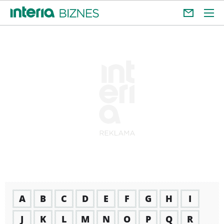
A
B
C
D
E
F
G
H
I
J
K
L
M
N
O
P
Q
R