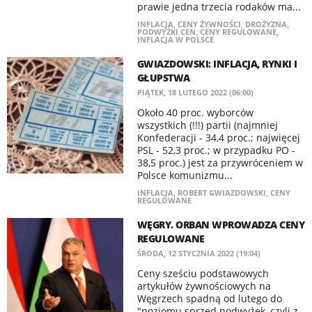
prawie jedna trzecia rodaków ma...
INFLACJA
,
CENY ŻYWNOŚCI
,
DROŻYZNA
,
PODWYŻKI CEN
,
CENY REGULOWANE
,
INFLACJA W POLSCE
GWIAZDOWSKI: INFLACJA, RYNKI I
GŁUPSTWA
PIĄTEK, 18 LUTEGO 2022 (06:00)
Około 40 proc. wyborców
wszystkich (!!!) partii (najmniej
Konfederacji - 34,4 proc.; najwięcej
PSL - 52,3 proc.; w przypadku PO -
38,5 proc.) jest za przywróceniem w
Polsce komunizmu...
INFLACJA
,
ROBERT GWIAZDOWSKI
,
CENY
REGULOWANE
WĘGRY. ORBAN WPROWADZA CENY
REGULOWANE
ŚRODA, 12 STYCZNIA 2022 (19:04)
Ceny sześciu podstawowych
artykułów żywnościowych na
Węgrzech spadną od lutego do
"poziomu sprzed podwyżek, czyli z