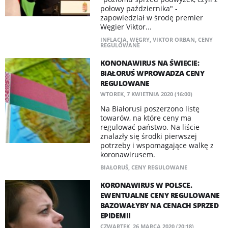
połowy października" -
zapowiedział w środę premier
Węgier Viktor...
INFLACJA
,
WĘGRY
,
VIKTOR ORBAN
,
CENY
REGULOWANE
KONONAWIRUS NA ŚWIECIE:
BIAŁORUŚ WPROWADZA CENY
REGULOWANE
WTOREK, 7 KWIETNIA 2020 (16:00)
Na Białorusi poszerzono listę
towarów, na które ceny ma
regulować państwo. Na liście
znalazły się środki pierwszej
potrzeby i wspomagające walkę z
koronawirusem.
BIAŁORUŚ
,
CENY REGULOWANE
KORONAWIRUS W POLSCE. ​
EWENTUALNE CENY REGULOWANE
BAZOWAŁYBY NA CENACH SPRZED
EPIDEMII
CZWARTEK, 26 MARCA 2020 (20:18)