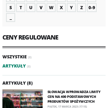
S
T
U
V
W
X
Y
Z
0-9
_
CENY REGULOWANE
WSZYSTKIE
(8)
ARTYKUŁY
(8)
ARTYKUŁY (8)
SŁOWACJA WPROWADZA LIMITY
CEN NA 400 PODSTAWOWYCH
PRODUKTÓW SPOŻYWCZYCH
PIĄTEK, 17 MARCA 2023 (17:15)