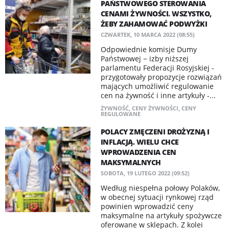
PAŃSTWOWEGO STEROWANIA
CENAMI ŻYWNOŚCI. WSZYSTKO,
ŻEBY ZAHAMOWAĆ PODWYŻKI
CZWARTEK, 10 MARCA 2022 (08:55)
Odpowiednie komisje Dumy
Państwowej − izby niższej
parlamentu Federacji Rosyjskiej -
przygotowały propozycje rozwiązań
mających umożliwić regulowanie
cen na żywność i inne artykuły -...
ŻYWNOŚĆ
,
CENY ŻYWNOŚCI
,
CENY
REGULOWANE
POLACY ZMĘCZENI DROŻYZNĄ I
INFLACJĄ. WIELU CHCE
WPROWADZENIA CEN
MAKSYMALNYCH
SOBOTA, 19 LUTEGO 2022 (09:52)
Według niespełna połowy Polaków,
w obecnej sytuacji rynkowej rząd
powinien wprowadzić ceny
maksymalne na artykuły spożywcze
oferowane w sklepach. Z kolei