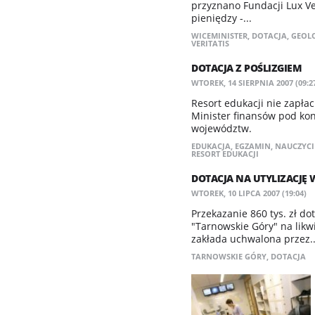
przyznano Fundacji Lux Ve
pieniędzy -...
WICEMINISTER
,
DOTACJA
,
GEOL
VERITATIS
DOTACJA Z POŚLIZGIEM
WTOREK, 14 SIERPNIA 2007 (09:2
Resort edukacji nie zapła
Minister finansów pod kon
województw.
EDUKACJA
,
EGZAMIN
,
NAUCZYCI
RESORT EDUKACJI
DOTACJA NA UTYLIZACJĘ
WTOREK, 10 LIPCA 2007 (19:04)
Przekazanie 860 tys. zł d
"Tarnowskie Góry" na lik
zakłada uchwalona przez..
TARNOWSKIE GÓRY
,
DOTACJA