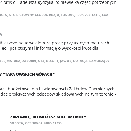
ritatis o. Tadeusza Rydzyka, to niewielka część potrzebnych
OGIA
,
NFOŚ
,
GŁÓWNY GEOLOG KRAJU
,
FUNDACJI LUX VERITATIS
,
LUX
7)
cił jeszcze nauczycielom za pracę przy ustnych maturach.
iec lipca otrzymał informację o wysokości kwot dla
ELE
,
MATURA
,
ZAROBKI
,
OKE
,
RESORT
,
JAWOR
,
DOTACJA
,
SAMORZĄDY
,
 W "TARNOWSKICH GÓRACH"
otacji budżetowej dla likwidowanych Zakładów Chemicznych
widację toksycznych odpadów składowanych na tym terenie -
.
ZAPLANUJ, BO MOŻESZ MIEĆ KŁOPOTY
SOBOTA, 2 CZERWCA 2007 (11:22)