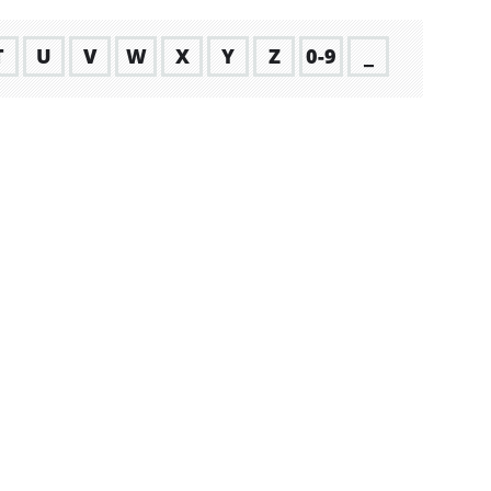
T
U
V
W
X
Y
Z
0-9
_