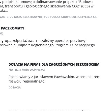
w podpisała umowę o dofinansowanie projektu "Budowa
ia, transportu i geologicznego składowania CO2" (CCS) w
ła...
WANIE
,
DOTACJA
,
ELEKTROWNIE
,
PGE POLSKA GRUPA ENERGETYCZNA SA
,
E
NA PACZKOMATY
01)
ka grupa kolportażowa, niezależny operator pocztowy i
nansowanie unijne z Regionalnego Programu Operacyjnego
DOTACJA NA FIRMĘ DLA ZAGROŻONYCH BEZROBOCIEM
PIĄTEK, 8 MAJA 2009 (06:00)
Rozmawiamy z Jarosławem Pawłowskim, wiceministrem
rozwoju regionalnego.
DOTACJA