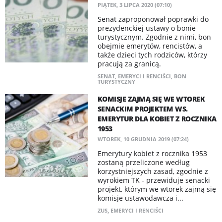
PIĄTEK, 3 LIPCA 2020 (07:10)
Senat zaproponował poprawki do
prezydenckiej ustawy o bonie
turystycznym. Zgodnie z nimi, bon
obejmie emerytów, rencistów, a
także dzieci tych rodziców, którzy
pracują za granicą.
SENAT
,
EMERYCI I RENCIŚCI
,
BON
TURYSTYCZNY
KOMISJE ZAJMĄ SIĘ WE WTOREK
SENACKIM PROJEKTEM WS.
EMERYTUR DLA KOBIET Z ROCZNIKA
1953
WTOREK, 10 GRUDNIA 2019 (07:24)
Emerytury kobiet z rocznika 1953
zostaną przeliczone według
korzystniejszych zasad, zgodnie z
wyrokiem TK - przewiduje senacki
projekt, którym we wtorek zajmą się
komisje ustawodawcza i...
ZUS
,
EMERYCI I RENCIŚCI