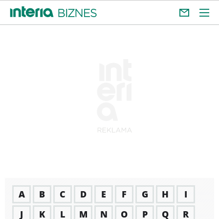
A
B
C
D
E
F
G
H
I
J
K
L
M
N
O
P
Q
R