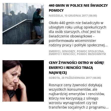
440 GMIN W POLSCE NIE ŚWIADCZY
POMOCY
NIEDZIELA, 10 GRUDNIA 2017 (06:00)
Około 440 gmin nie świadczyło w
ubiegłym roku usług opiekuńczych
dla osób starszych, choć jest to
świadczenie obowiązkowe -
poinformowała wiceminister
rodziny pracy i polityki społecznej...
EMERYCI
,
SENIORZY
,
POMOC SPOŁECZNA
,
EMERYCI I RENCIŚCI
,
POMOC BEZDOMNYM
CENY ŻYWNOŚCI OSTRO W GÓRĘ!
EMERYCI I RENCIŚCI TRACĄ
NAJWIĘCEJ
SOBOTA, 28 PAŹDZIERNIKA 2017 (06:00)
Rosnące ceny żywności dotykają
wszystkich konsumentów, ale
najbardziej emerytów i rencistów,
którzy nie korzystają z silnego
wzrostu wynagrodzeń czy też
transferów socjalnych z programu...