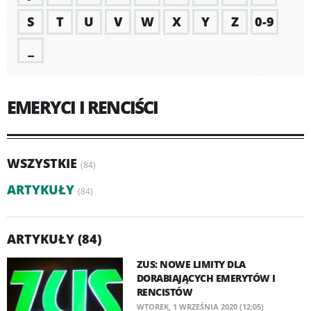
S
T
U
V
W
X
Y
Z
0-9
_
EMERYCI I RENCIŚCI
WSZYSTKIE
(84)
ARTYKUŁY
(84)
ARTYKUŁY (84)
ZUS: NOWE LIMITY DLA
DORABIAJĄCYCH EMERYTÓW I
RENCISTÓW
WTOREK, 1 WRZEŚNIA 2020 (12:05)