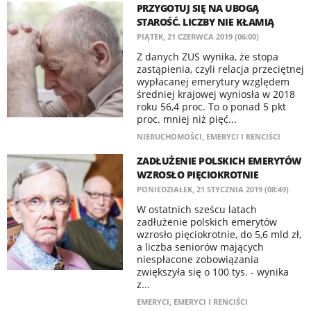
PRZYGOTUJ SIĘ NA UBOGĄ
STAROŚĆ. LICZBY NIE KŁAMIĄ
PIĄTEK, 21 CZERWCA 2019 (06:00)
Z danych ZUS wynika, że stopa
zastąpienia, czyli relacja przeciętnej
wypłacanej emerytury względem
średniej krajowej wyniosła w 2018
roku 56,4 proc. To o ponad 5 pkt
proc. mniej niż pięć...
NIERUCHOMOŚCI
,
EMERYCI I RENCIŚCI
ZADŁUŻENIE POLSKICH EMERYTÓW
WZROSŁO PIĘCIOKROTNIE
PONIEDZIAŁEK, 21 STYCZNIA 2019 (08:49)
W ostatnich sześcu latach
zadłużenie polskich emerytów
wzrosło pięciokrotnie, do 5,6 mld zł,
a liczba seniorów mających
niespłacone zobowiązania
zwiększyła się o 100 tys. - wynika
z...
EMERYCI
,
EMERYCI I RENCIŚCI