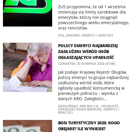
ZUS przypomina, że od 1 września
zmieniają się limity zarobkowe dla
emerytów, którzy nie osiągnęli
powszechnego wieku emerytalnego,
oraz rencistów.
ZUS
,
ZAROBKI
,
EMERYCI I RENCIŚCI
POLSCY EMERYCI NAJBARDZIEJ
ZADŁUŻENI WŚRÓD OSÓB
OGŁASZAJĄCYCH UPADŁOŚĆ
CZWARTEK, 20 SIERPNIA 2020 (07:08)
Jak podaje Krajowy Rejestr Długów,
polscy emeryci to grupa najbardziej
zadłużona wśród osób, które
ogłosiły upadłość konsumencką w
pierwszym półroczu - wynika z
danych KRD. Zaległości...
ZADŁUŻENIE
,
KRD BIG S.A.
,
UPADŁOŚĆ
,
UPADŁOŚĆ KONSUMENCKA
,
EMERYCI I
RENCIŚCI
BON TURYSTYCZNY 2020: KOGO
OBEJMIE? ILE WYNIESIE?