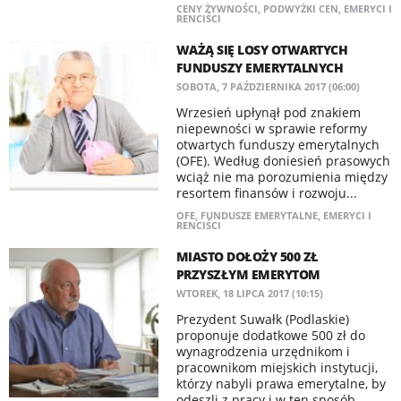
CENY ŻYWNOŚCI
,
PODWYŻKI CEN
,
EMERYCI I
RENCIŚCI
WAŻĄ SIĘ LOSY OTWARTYCH
FUNDUSZY EMERYTALNYCH
SOBOTA, 7 PAŹDZIERNIKA 2017 (06:00)
Wrzesień upłynął pod znakiem
niepewności w sprawie reformy
otwartych funduszy emerytalnych
(OFE). Według doniesień prasowych
wciąż nie ma porozumienia między
resortem finansów i rozwoju...
OFE
,
FUNDUSZE EMERYTALNE
,
EMERYCI I
RENCIŚCI
MIASTO DOŁOŻY 500 ZŁ
PRZYSZŁYM EMERYTOM
WTOREK, 18 LIPCA 2017 (10:15)
Prezydent Suwałk (Podlaskie)
proponuje dodatkowe 500 zł do
wynagrodzenia urzędnikom i
pracownikom miejskich instytucji,
którzy nabyli prawa emerytalne, by
odeszli z pracy i w ten sposób...