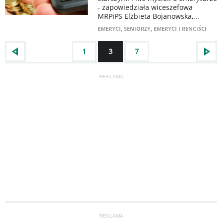
- zapowiedziała wiceszefowa
MRPiPS Elżbieta Bojanowska,...
EMERYCI
,
SENIORZY
,
EMERYCI I RENCIŚCI
1
3
7
REKLAMA
REKLAMA