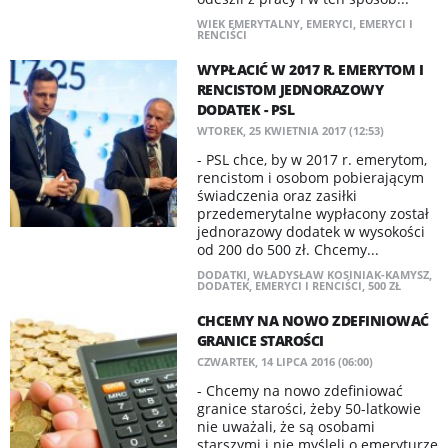
WIEK EMERYTALNY
,
EMERYCI
,
EMERYCI I
RENCIŚCI
WYPŁACIĆ W 2017 R. EMERYTOM I
RENCISTOM JEDNORAZOWY
DODATEK - PSL
WTOREK, 25 KWIETNIA 2017 (12:53)
- PSL chce, by w 2017 r. emerytom,
rencistom i osobom pobierającym
świadczenia oraz zasiłki
przedemerytalne wypłacony został
jednorazowy dodatek w wysokości
od 200 do 500 zł. Chcemy...
DODATKI
,
WŁADYSŁAW KOSINIAK-KAMYSZ
,
DODATEK
,
EMERYCI I RENCIŚCI
,
500 ZŁ
CHCEMY NA NOWO ZDEFINIOWAĆ
GRANICE STAROŚCI
CZWARTEK, 14 LIPCA 2016 (06:00)
- Chcemy na nowo zdefiniować
granice starości, żeby 50-latkowie
nie uważali, że są osobami
starszymi i nie myśleli o emeryturze