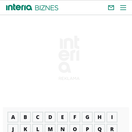
A
B
C
D
E
F
G
H
I
J
K
L
M
N
O
P
Q
R