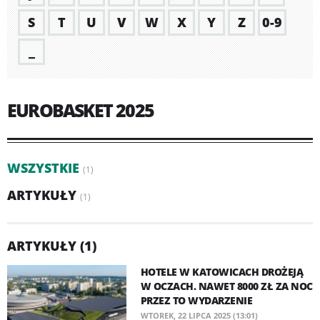
S
T
U
V
W
X
Y
Z
0-9
_
EUROBASKET 2025
WSZYSTKIE
(1)
ARTYKUŁY
(1)
ARTYKUŁY (1)
HOTELE W KATOWICACH DROŻEJĄ
W OCZACH. NAWET 8000 ZŁ ZA NOC
PRZEZ TO WYDARZENIE
WTOREK, 22 LIPCA 2025 (13:01)