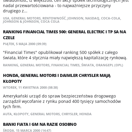
świadomość, iż większość cen akcji spółek technologicznych jest
nadal przewartościowana - to najważniejsze przyczyny
drugiego z...
USA
,
GENERAL MOTORS
,
RENTOWNOŚĆ
,
JOHNSON
,
NASDAQ
,
COCA-COLA
,
JOHNSON & JOHNSON
,
COCA COLA
RANKING FINANCIAL TIMES 500: GENERAL ELECTRIC I TP SA NA
CZELE
PIĄTEK, 5 MAJA 2000 (09:39)
"Financial Times" opublikował ranking 500 spółek z całego
świata, które 4 stycznia miały największą kapitalizację rynkową.
RANKING
,
GENERAL MOTORS
,
FINANCIAL TIMES
,
ŚWIATA
,
ORANGEPL (OPL)
HONDA, GENERAL MOTORS I DAIMLER CHRYSLER MAJĄ
KŁOPOTY
WTOREK, 11 KWIETNIA 2000 (08:38)
Amerykański urząd do spraw bezpieczeństwa drogowego
zarządził wycofanie z rynku ponad 400 tysięcy samochodów
tych firm.
AUTA
,
KŁOPOTY
,
GENERAL MOTORS
,
CHRYSLER
,
HONDA
BANKI FIATA I GM NA RAZIE OSOBNO
ŚRODA, 15 MARCA 2000 (14:47)