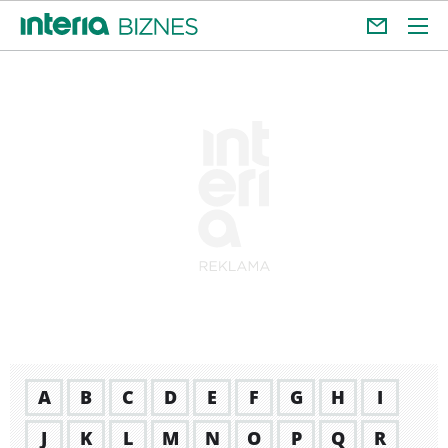
A
B
C
D
E
F
G
H
I
J
K
L
M
N
O
P
Q
R