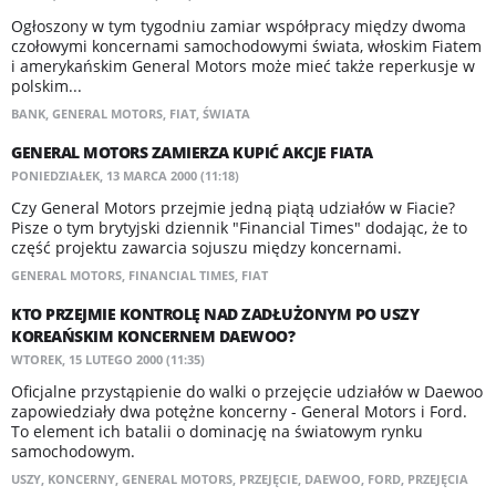
Ogłoszony w tym tygodniu zamiar współpracy między dwoma
czołowymi koncernami samochodowymi świata, włoskim Fiatem
i amerykańskim General Motors może mieć także reperkusje w
polskim...
BANK
,
GENERAL MOTORS
,
FIAT
,
ŚWIATA
GENERAL MOTORS ZAMIERZA KUPIĆ AKCJE FIATA
PONIEDZIAŁEK, 13 MARCA 2000 (11:18)
Czy General Motors przejmie jedną piątą udziałów w Fiacie?
Pisze o tym brytyjski dziennik "Financial Times" dodając, że to
część projektu zawarcia sojuszu między koncernami.
GENERAL MOTORS
,
FINANCIAL TIMES
,
FIAT
KTO PRZEJMIE KONTROLĘ NAD ZADŁUŻONYM PO USZY
KOREAŃSKIM KONCERNEM DAEWOO?
WTOREK, 15 LUTEGO 2000 (11:35)
Oficjalne przystąpienie do walki o przejęcie udziałów w Daewoo
zapowiedziały dwa potężne koncerny - General Motors i Ford.
To element ich batalii o dominację na światowym rynku
samochodowym.
USZY
,
KONCERNY
,
GENERAL MOTORS
,
PRZEJĘCIE
,
DAEWOO
,
FORD
,
PRZEJĘCIA