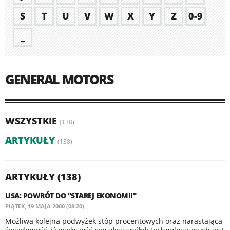
S
T
U
V
W
X
Y
Z
0-9
_
GENERAL MOTORS
WSZYSTKIE
(138)
ARTYKUŁY
(138)
ARTYKUŁY (138)
USA: POWRÓT DO "STAREJ EKONOMII"
PIĄTEK, 19 MAJA 2000 (08:20)
Możliwa kolejna podwyżek stóp procentowych oraz narastająca