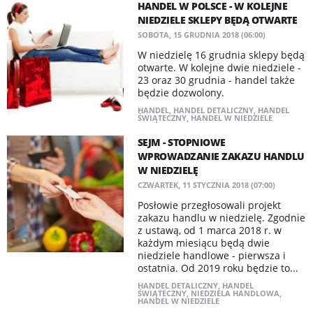
HANDEL W POLSCE - W KOLEJNE
NIEDZIELE SKLEPY BĘDĄ OTWARTE
SOBOTA, 15 GRUDNIA 2018 (06:00)
W niedzielę 16 grudnia sklepy będą
otwarte. W kolejne dwie niedziele -
23 oraz 30 grudnia - handel także
będzie dozwolony.
HANDEL
,
HANDEL DETALICZNY
,
HANDEL
ŚWIĄTECZNY
,
HANDEL W NIEDZIELE
SEJM - STOPNIOWE
WPROWADZANIE ZAKAZU HANDLU
W NIEDZIELĘ
CZWARTEK, 11 STYCZNIA 2018 (07:00)
Posłowie przegłosowali projekt
zakazu handlu w niedzielę. Zgodnie
z ustawą, od 1 marca 2018 r. w
każdym miesiącu będą dwie
niedziele handlowe - pierwsza i
ostatnia. Od 2019 roku będzie to...
HANDEL DETALICZNY
,
HANDEL
ŚWIĄTECZNY
,
NIEDZIELA HANDLOWA
,
HANDEL W NIEDZIELE