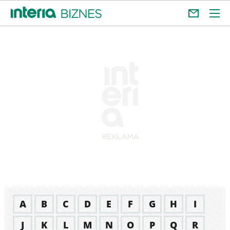
A
B
C
D
E
F
G
H
I
J
K
L
M
N
O
P
Q
R