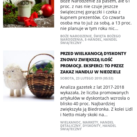
Boże Narodzenie za pasem, ale 61
proc. z nas nie czuje jeszcze
świątecznej gorączki i czeka z
kupnem prezentów. Co czwarta
osoba ma to już za sobą, a 13 proc.
nie planuje w tym roku nic...
BOŻE NARODZENIE
,
ŚWIĘTA BOŻEGO
NARODZENIA
,
E-HANDEL
,
HANDEL
ŚWIĄTECZNY
PRZED WIELKANOCĄ DYSKONTY
ZNOWU ZWIĘKSZĄ ILOŚĆ
PROMOCJI. EKSPERCI: TO PRZEZ
ZAKAZ HANDLU W NIEDZIELE
SOBOTA, 23 LUTEGO 2019 (05:53)
Analiza gazetek z lat 2017-2018
wykazała, że liczba promowanych
artykułów w dyskontach wzrosła o
blisko 40 proc. Najbardziej
zwiększyła ją Biedronka. Z kolei Lidl
i Netto miały skoki na...
WIELKANOC
,
MARKETY
,
HANDEL
DETALICZNY
,
DYSKONTY
,
HANDEL
ŚWIĄTECZNY