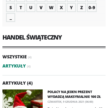
S
T
U
V
W
X
Y
Z
0-9
_
HANDEL ŚWIĄTECZNY
WSZYSTKIE
(4)
ARTYKUŁY
(4)
ARTYKUŁY (4)
POLACY NA JEDEN PREZENT
WYDADZĄ MAKSYMALNIE 100 ZŁ
CZWARTEK, 9 GRUDNIA 2021 (06:00)