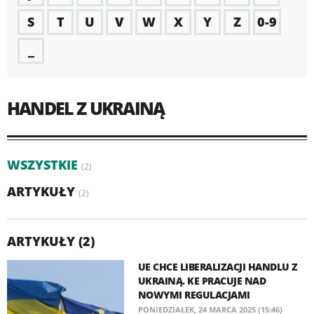
S
T
U
V
W
X
Y
Z
0-9
_
HANDEL Z UKRAINĄ
WSZYSTKIE
(2)
ARTYKUŁY
(2)
ARTYKUŁY (2)
UE CHCE LIBERALIZACJI HANDLU Z
UKRAINĄ. KE PRACUJE NAD
NOWYMI REGULACJAMI
PONIEDZIAŁEK, 24 MARCA 2025 (15:46)