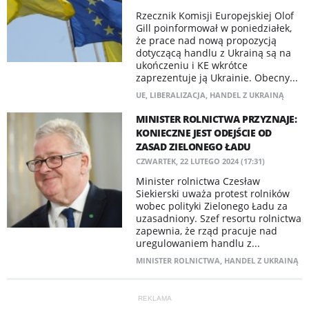
Rzecznik Komisji Europejskiej Olof
Gill poinformował w poniedziałek,
że prace nad nową propozycją
dotyczącą handlu z Ukrainą są na
ukończeniu i KE wkrótce
zaprezentuje ją Ukrainie. Obecny...
UE
,
LIBERALIZACJA
,
HANDEL Z UKRAINĄ
MINISTER ROLNICTWA PRZYZNAJE:
KONIECZNE JEST ODEJŚCIE OD
ZASAD ZIELONEGO ŁADU
CZWARTEK, 22 LUTEGO 2024 (17:31)
Minister rolnictwa Czesław
Siekierski uważa protest rolników
wobec polityki Zielonego Ładu za
uzasadniony. Szef resortu rolnictwa
zapewnia, że rząd pracuje nad
uregulowaniem handlu z...
MINISTER ROLNICTWA
,
HANDEL Z UKRAINĄ
REKLAMA