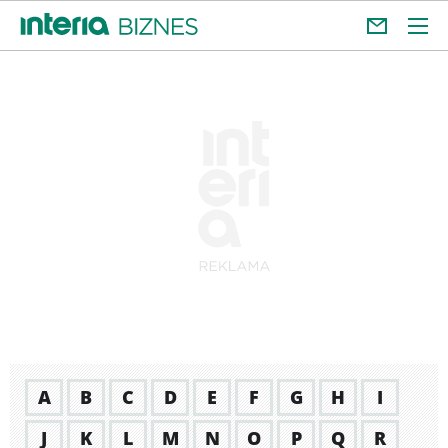
A
B
C
D
E
F
G
H
I
J
K
L
M
N
O
P
Q
R