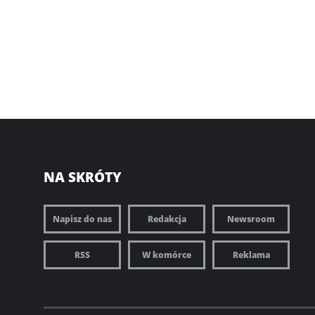
NA SKRÓTY
Napisz do nas
Redakcja
Newsroom
RSS
W komórce
Reklama