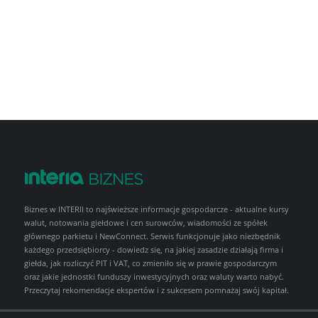
Biznes w INTERII to najświeższe informacje gospodarcze - aktualne kursy
walut, notowania giełdowe i cen surowców, wiadomości ze spółek
głównego parkietu i NewConnect. Serwis funkcjonuje jako niezbędnik
każdego przedsiębiorcy - dowiedz się, na jakiej zasadzie działają firma i
giełda, jak rozliczyć PIT i VAT, co zmieniło się w prawie gospodarczym
oraz jakie jednostki funduszy inwestycyjnych oraz waluty warto nabyć.
Przeczytaj rekomendacje ekspertów i z sukcesem pomnażaj swój kapitał.