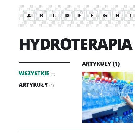
A
B
C
D
E
F
G
H
I
HYDROTERAPIA
ARTYKUŁY (1)
WSZYSTKIE
(1)
ARTYKUŁY
(1)