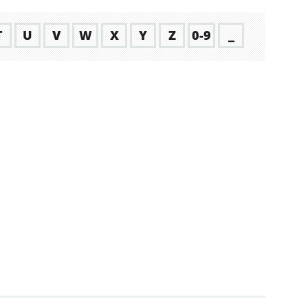
T
U
V
W
X
Y
Z
0-9
_