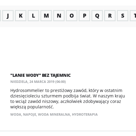
J
K
L
M
N
O
P
Q
R
S
"LANIE WODY" BEZ TAJEMNIC
NIEDZIELA, 24 MARCA 2019 (06:00)
Hydrosommelier to prestiżowy zawód, który w ostatnim
dziesięcioleciu szturmem podbija świat. W naszym kraju
to wciąż zawód niszowy, aczkolwiek zdobywający coraz
większą popularność.
WODA
,
NAPOJE
,
WODA MINERALNA
,
HYDROTERAPIA