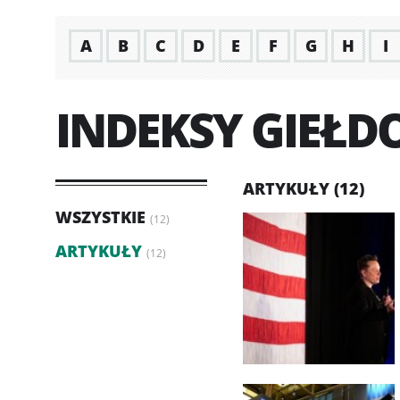
A
B
C
D
E
F
G
H
I
INDEKSY GIEŁD
ARTYKUŁY (12)
WSZYSTKIE
(12)
ARTYKUŁY
(12)