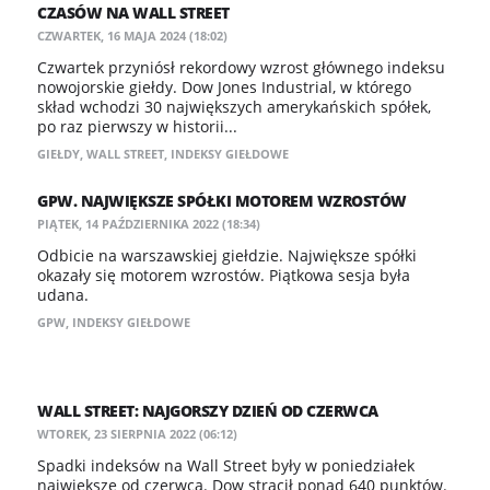
CZASÓW NA WALL STREET
CZWARTEK, 16 MAJA 2024 (18:02)
Czwartek przyniósł rekordowy wzrost głównego indeksu
nowojorskie giełdy. Dow Jones Industrial, w którego
skład wchodzi 30 największych amerykańskich spółek,
po raz pierwszy w historii...
GIEŁDY
,
WALL STREET
,
INDEKSY GIEŁDOWE
GPW. NAJWIĘKSZE SPÓŁKI MOTOREM WZROSTÓW
PIĄTEK, 14 PAŹDZIERNIKA 2022 (18:34)
Odbicie na warszawskiej giełdzie. Największe spółki
okazały się motorem wzrostów. Piątkowa sesja była
udana.
GPW
,
INDEKSY GIEŁDOWE
WALL STREET: NAJGORSZY DZIEŃ OD CZERWCA
WTOREK, 23 SIERPNIA 2022 (06:12)
Spadki indeksów na Wall Street były w poniedziałek
największe od czerwca. Dow stracił ponad 640 punktów.