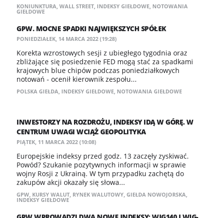
KONIUNKTURA
,
WALL STREET
,
INDEKSY GIEŁDOWE
,
NOTOWANIA
GIEŁDOWE
GPW. MOCNE SPADKI NAJWIĘKSZYCH SPÓŁEK
PONIEDZIAŁEK, 14 MARCA 2022 (19:28)
Korekta wzrostowych sesji z ubiegłego tygodnia oraz
zbliżające się posiedzenie FED mogą stać za spadkami
krajowych blue chipów podczas poniedziałkowych
notowań - ocenił kierownik zespołu...
POLSKA GIEŁDA
,
INDEKSY GIEŁDOWE
,
NOTOWANIA GIEŁDOWE
INWESTORZY NA ROZDROŻU, INDEKSY IDĄ W GÓRĘ. W
CENTRUM UWAGI WCIĄŻ GEOPOLITYKA
PIĄTEK, 11 MARCA 2022 (10:08)
Europejskie indeksy przed godz. 13 zaczęły zyskiwać.
Powód? Szukanie pozytywnych informacji w sprawie
wojny Rosji z Ukrainą. W tym przypadku zachętą do
zakupów akcji okazały się słowa...
GPW
,
KURSY WALUT
,
RYNEK WALUTOWY
,
GIEŁDA NOWOJORSKA
,
INDEKSY GIEŁDOWE
GPW WPROWADZI DWA NOWE INDEKSY: WIG140 I WIG-