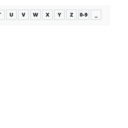
T
U
V
W
X
Y
Z
0-9
_