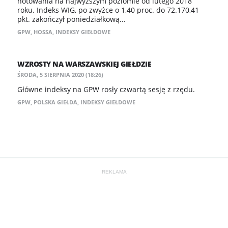
notowania na najwyższym poziomie od lutego 2018
roku. Indeks WIG, po zwyżce o 1,40 proc. do 72.170,41
pkt. zakończył poniedziałkową...
GPW
,
HOSSA
,
INDEKSY GIEŁDOWE
WZROSTY NA WARSZAWSKIEJ GIEŁDZIE
ŚRODA, 5 SIERPNIA 2020 (18:26)
Główne indeksy na GPW rosły czwartą sesję z rzędu.
GPW
,
POLSKA GIEŁDA
,
INDEKSY GIEŁDOWE
REKLAMA