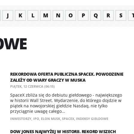
J
K
L
M
N
O
P
Q
R
S
OWE
REKORDOWA OFERTA PUBLICZNA SPACEX. POWODZENIE
ZALEŻY OD WIARY GRACZY W MUSKA
PIĄTEK, 12 CZERWCA (06:15)
SpaceX zbliża się do debiutu giełdowego - największego
w historii Wall Street. Wydarzenie, do którego dojdzie w
piątek na nowojorskiej giełdzie Nasdaq, nie tylko
przyciągnie uwagę całego...
INWESTORZY
,
IPO
,
ELON MUSK
,
SPACEX
,
INDEKSY GIEŁDOWE
DOW JONES NAJWYŻEJ W HISTORII. REKORD WSZECH