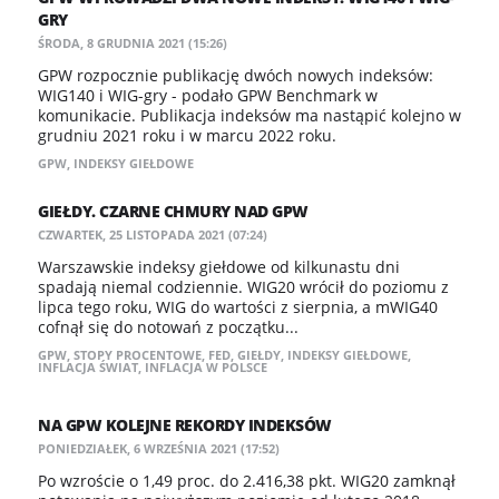
GRY
ŚRODA, 8 GRUDNIA 2021 (15:26)
GPW rozpocznie publikację dwóch nowych indeksów:
WIG140 i WIG-gry - podało GPW Benchmark w
komunikacie. Publikacja indeksów ma nastąpić kolejno w
grudniu 2021 roku i w marcu 2022 roku.
GPW
,
INDEKSY GIEŁDOWE
GIEŁDY. CZARNE CHMURY NAD GPW
CZWARTEK, 25 LISTOPADA 2021 (07:24)
Warszawskie indeksy giełdowe od kilkunastu dni
spadają niemal codziennie. WIG20 wrócił do poziomu z
lipca tego roku, WIG do wartości z sierpnia, a mWIG40
cofnął się do notowań z początku...
GPW
,
STOPY PROCENTOWE
,
FED
,
GIEŁDY
,
INDEKSY GIEŁDOWE
,
INFLACJA ŚWIAT
,
INFLACJA W POLSCE
NA GPW KOLEJNE ​REKORDY INDEKSÓW
PONIEDZIAŁEK, 6 WRZEŚNIA 2021 (17:52)
Po wzroście o 1,49 proc. do 2.416,38 pkt. WIG20 zamknął