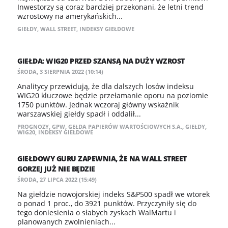
Inwestorzy są coraz bardziej przekonani, że letni trend
wzrostowy na amerykańskich...
GIEŁDY
,
WALL STREET
,
INDEKSY GIEŁDOWE
GIEŁDA: WIG20 PRZED SZANSĄ NA DUŻY WZROST
ŚRODA, 3 SIERPNIA 2022 (10:14)
Analitycy przewidują, że dla dalszych losów indeksu
WIG20 kluczowe będzie przełamanie oporu na poziomie
1750 punktów. Jednak wczoraj główny wskaźnik
warszawskiej giełdy spadł i oddalił...
PROGNOZY
,
GPW
,
GEŁDA PAPIERÓW WARTOŚCIOWYCH S.A.
,
GIEŁDY
,
WIG20
,
INDEKSY GIEŁDOWE
GIEŁDOWY GURU ZAPEWNIA, ŻE NA WALL STREET
GORZEJ JUŻ NIE BĘDZIE
ŚRODA, 27 LIPCA 2022 (15:49)
Na giełdzie nowojorskiej indeks S&P500 spadł we wtorek
o ponad 1 proc., do 3921 punktów. Przyczyniły się do
tego doniesienia o słabych zyskach WalMartu i
planowanych zwolnieniach...