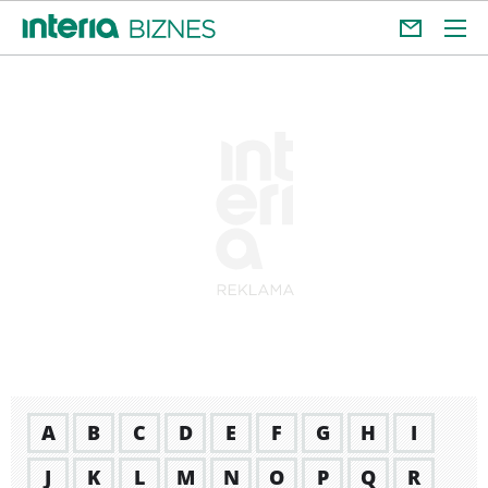
A
B
C
D
E
F
G
H
I
J
K
L
M
N
O
P
Q
R