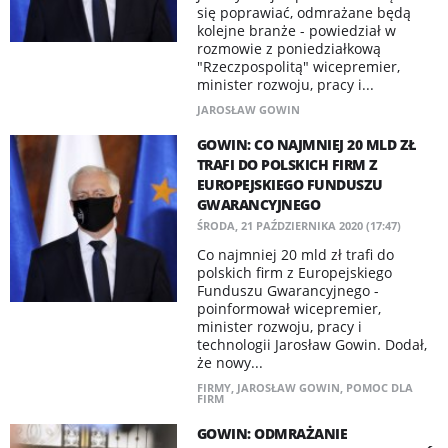
się poprawiać, odmrażane będą
kolejne branże - powiedział w
rozmowie z poniedziałkową
"Rzeczpospolitą" wicepremier,
minister rozwoju, pracy i...
JAROSŁAW GOWIN
GOWIN: CO NAJMNIEJ 20 MLD ZŁ
TRAFI DO POLSKICH FIRM Z
EUROPEJSKIEGO FUNDUSZU
GWARANCYJNEGO
ŚRODA, 21 PAŹDZIERNIKA 2020 (17:47)
Co najmniej 20 mld zł trafi do
polskich firm z Europejskiego
Funduszu Gwarancyjnego -
poinformował wicepremier,
minister rozwoju, pracy i
technologii Jarosław Gowin. Dodał,
że nowy...
FIRMY
,
JAROSŁAW GOWIN
,
POMOC DLA
FIRM
GOWIN: ODMRAŻANIE