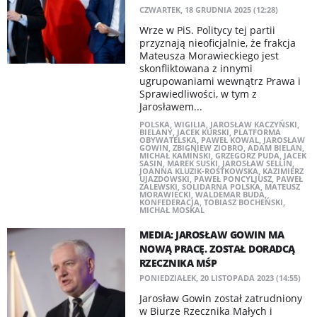
CZWARTEK, 18 GRUDNIA 2025 (12:28)
Wrze w PiS. Politycy tej partii
przyznają nieoficjalnie, że frakcja
Mateusza Morawieckiego jest
skonfliktowana z innymi
ugrupowaniami wewnątrz Prawa i
Sprawiedliwości, w tym z
Jarosławem...
POLSKA
,
WIGILIA
,
JAROSŁAW KACZYŃSKI
,
BIELANY
,
JACEK KURSKI
,
PLATFORMA
OBYWATELSKA
,
PAWEŁ KOWAL
,
JAROSŁAW
GOWIN
,
ZBIGNIEW ZIOBRO
,
ADAM BIELAN
,
MICHAŁ KAMIŃSKI
,
GRZEGORZ PUDA
,
JACEK
SASIN
,
MAREK SUSKI
,
JAROSŁAW SELLIN
,
JOANNA KLUZIK-ROSTKOWSKA
,
KAZIMIERZ
UJAZDOWSKI
,
PAWEŁ PONCYLJUSZ
,
PAWEŁ
ZALEWSKI
,
SOLIDARNA POLSKA
,
MATEUSZ
MORAWIECKI
,
WALDEMAR BUDA
,
KONFEDERACJA
,
TOBIASZ BOCHEŃSKI
,
MICHAŁ MOSKAL
MEDIA: JAROSŁAW GOWIN MA
NOWĄ PRACĘ. ZOSTAŁ DORADCĄ
RZECZNIKA MŚP
PONIEDZIAŁEK, 20 LISTOPADA 2023 (14:55)
Jarosław Gowin został zatrudniony
w Biurze Rzecznika Małych i