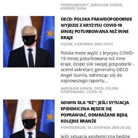
PRZEDSIĘBIORCY
,
JAROSŁAW GOWIN
,
ANDRZEJ DUDA
OECD: POLSKA PRAWDOPODOBNIE
WYJDZIE Z KRYZYSU COVID-19
MNIEJ POTURBOWANA NIŻ INNE
KRAJE
PIĄTEK, 4 GRUDNIA 2020 (10:31)
Polska może wyjść z kryzysu COVID-
19 mniej poturbowana niż inne
kraje, dzięki sile swojej gospodarki -
ocenił sekretarz generalny OECD
Angel Gurría, odnosząc się do
najnowszego raportu...
JAROSŁAW GOWIN
,
OECD
,
POLSKA
GOSPODARKA
,
COVID-19
GOWIN DLA "RZ": JEŚLI SYTUACJA
EPIDEMICZNA BĘDZIE SIĘ
POPRAWIAĆ, ODMRAŻANE BĘDĄ
KOLEJNE BRANŻE
PONIEDZIAŁEK, 16 LISTOPADA 2020 (07:26)
​Jeśli sytuacja epidemiczna będzie