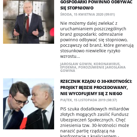
GOSPODARKI POWINNO ODBYWAĆ
SIĘ STOPNIOWO
ŚRODA, 15 KWIETNIA 2020 (09:01)
Nie możemy dalej zwlekać z
uruchamianiem poszczególnych
branż gospodarki; odmrażanie
powinno odbywać się stopniowo,
począwszy od branż, które generują
stosunkowo niewielkie ryzyko
wzrostu...
JAROSŁAW GOWIN
,
KORONAWIRUS
,
EPIDEMIA
,
POROZUMIENIE JAROSŁAWA
GOWINA
RZECZNIK RZĄDU O 30-KROTNOŚCI:
PROJEKT BĘDZIE PROCEDOWANY,
NIE WYCOFUJEMY SIĘ Z NIEGO
PIĄTEK, 15 LISTOPADA 2019 (08:37)
PiS szuka dodatkowych miliardów
złotych mogących zasilić Fundusz
Ubezpieczeń Społecznych. Chęć
zniesienia tzw. 30-krotności może
narazić partię rządzącą na
konfrontację z koalicjantem -...