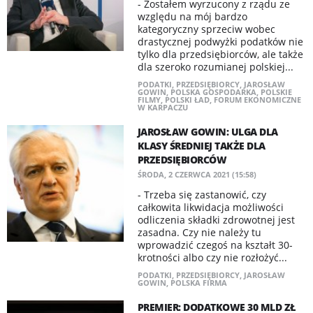
- Zostałem wyrzucony z rządu ze
względu na mój bardzo
kategoryczny sprzeciw wobec
drastycznej podwyżki podatków nie
tylko dla przedsiębiorców, ale także
dla szeroko rozumianej polskiej...
PODATKI
,
PRZEDSIĘBIORCY
,
JAROSŁAW
GOWIN
,
POLSKA GOSPODARKA
,
POLSKIE
FILMY
,
POLSKI ŁAD
,
FORUM EKONOMICZNE
W KARPACZU
JAROSŁAW GOWIN: ULGA DLA
KLASY ŚREDNIEJ TAKŻE DLA
PRZEDSIĘBIORCÓW
ŚRODA, 2 CZERWCA 2021 (15:58)
- Trzeba się zastanowić, czy
całkowita likwidacja możliwości
odliczenia składki zdrowotnej jest
zasadna. Czy nie należy tu
wprowadzić czegoś na kształt 30-
krotności albo czy nie rozłożyć...
PODATKI
,
PRZEDSIĘBIORCY
,
JAROSŁAW
GOWIN
,
POLSKA FIRMA
PREMIER: DODATKOWE 30 MLD ZŁ