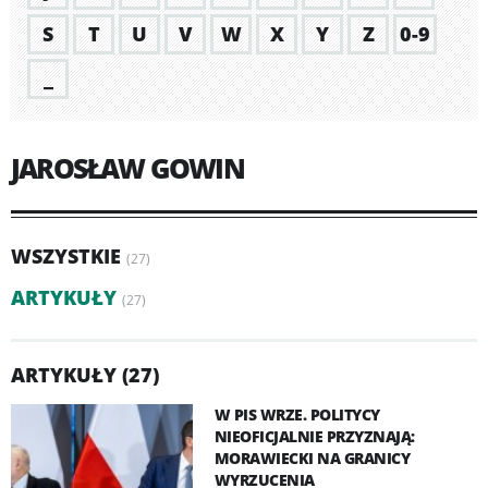
S
T
U
V
W
X
Y
Z
0-9
_
JAROSŁAW GOWIN
WSZYSTKIE
(27)
ARTYKUŁY
(27)
ARTYKUŁY (27)
W PIS WRZE. POLITYCY
NIEOFICJALNIE PRZYZNAJĄ:
MORAWIECKI NA GRANICY
WYRZUCENIA