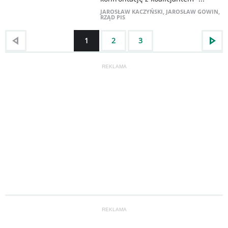
JAROSŁAW KACZYŃSKI
,
JAROSŁAW GOWIN
,
RZĄD PIS
1
2
3
REKLAMA
REKLAMA