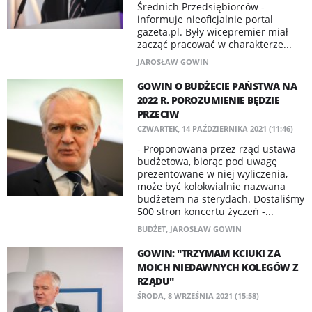
Średnich Przedsiębiorców -
informuje nieoficjalnie portal
gazeta.pl. Były wicepremier miał
zacząć pracować w charakterze...
JAROSŁAW GOWIN
GOWIN O BUDŻECIE PAŃSTWA NA
2022 R. POROZUMIENIE BĘDZIE
PRZECIW
CZWARTEK, 14 PAŹDZIERNIKA 2021 (11:46)
- Proponowana przez rząd ustawa
budżetowa, biorąc pod uwagę
prezentowane w niej wyliczenia,
może być kolokwialnie nazwana
budżetem na sterydach. Dostaliśmy
500 stron koncertu życzeń -...
BUDŻET
,
JAROSŁAW GOWIN
GOWIN: "TRZYMAM KCIUKI ZA
MOICH NIEDAWNYCH KOLEGÓW Z
RZĄDU"
ŚRODA, 8 WRZEŚNIA 2021 (15:58)