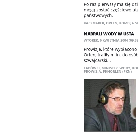
Po raz pierwszy ma się dz
mogą zostać częściowo uta
państwowych.
KACZMAREK
,
ORLEN
,
KOMISJA 
NABRALI WODY W USTA
WTOREK, 6 KWIETNIA 2004 (09:58
Prowizje, które wypłacono
Orlen, trafiły m.in. do os
szwajcarski...
ŁAPÓWKI
,
MINISTER
,
WODY
,
KO
PROWIZJA
,
PKNORLEN (PKN)