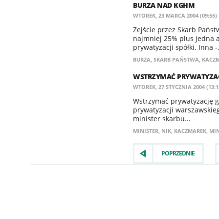
BURZA NAD KGHM
WTOREK, 23 MARCA 2004 (09:55)
Zejście przez Skarb Pańs
najmniej 25% plus jedna a
prywatyzacji spółki. Inna -.
BURZA
,
SKARB PAŃSTWA
,
KACZ
WSTRZYMAĆ PRYWATYZAC
WTOREK, 27 STYCZNIA 2004 (13:1
Wstrzymać prywatyzację gr
prywatyzacji warszawskie
minister skarbu...
MINISTER
,
NIK
,
KACZMAREK
,
MIN
POPRZEDNIE