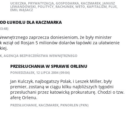
UCIECZKA
,
PRYWATYZACJA
,
GOSPODARKA
,
KACZMAREK
,
JANUSZ
LEWANDOWSKI
,
POLITYCY
,
RACHUNEK
,
WETO
,
KAPITALIZM
,
PLUS
,
EMIL WĄSACZ
 OD ŁUKOILU DLA KACZMARKA
3:48)
ewnętrznego zaprzecza doniesieniom, że były minister
 wziął od Rosjan 5 milionów dolarów łapówki za ułatwienie
iej.
K
,
AGENCJA BEZPIECZEŃSTWA WEWNĘTRZNEGO
PRZESŁUCHANIA W SPRAWIE ORLENU
PONIEDZIAŁEK, 12 LIPCA 2004 (09:04)
Jan Kulczyk, najbogatszy Polak, i Leszek Miller, były
premier, zostaną w ciągu kilku najbliższych tygodni
przesłuchani przez katowicką prokuraturę. Chodzi o tzw.
aferę Orlenu.
PRZESŁUCHANIE
,
KACZMAREK
,
PKNORLEN (PKN)