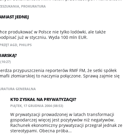
ZESZUKANIA
,
PROKURATURA
AMIAST JEDNEJ
hce produkować w Polsce nie tylko lodówki, ale także
odpisać już w styczniu. Wyda 100 mln EUR.
PRZĘT AGD
,
PHILIPS
IARSKĄ?
(10:27)
erdza przypuszczenia reporterów RMF FM, że setki spółek
mafii złomiarskiej to naczynia połączone. Sprawą zajmie się
URATURA GENERALNA
KTO ZYSKAŁ NA PRYWATYZACJI?
PIĄTEK, 17 GRUDNIA 2004 (08:53)
W prywatyzacji prowadzonej w latach transformacji
gospodarczej więcej jest pozytywów niż negatywów.
Rachunek ekonomiczny prywatyzacji przegrał jednak ze
stereotypami. Obecna próba...