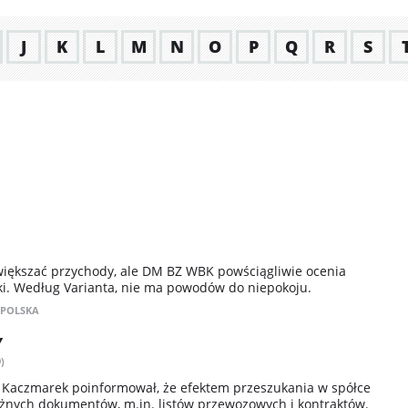
J
K
L
M
N
O
P
Q
R
S
większać przychody, ale DM BZ WBK powściągliwie ocenia
ki. Według Varianta, nie ma powodów do niepokoju.
 POLSKA
Y
)
z Kaczmarek poinformował, że efektem przeszukania w spółce
óżnych dokumentów, m.in. listów przewozowych i kontraktów.