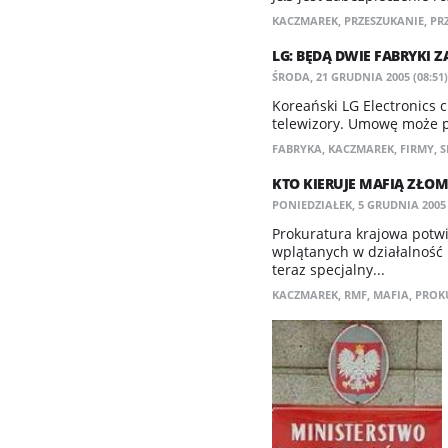
KACZMAREK
,
PRZESZUKANIE
,
PR
LG: BĘDĄ DWIE FABRYKI Z
ŚRODA, 21 GRUDNIA 2005 (08:51)
Koreański LG Electronics c
telewizory. Umowę może p
FABRYKA
,
KACZMAREK
,
FIRMY
,
S
KTO KIERUJE MAFIĄ ZŁOM
PONIEDZIAŁEK, 5 GRUDNIA 2005 
Prokuratura krajowa potwi
wplątanych w działalność 
teraz specjalny...
KACZMAREK
,
RMF
,
MAFIA
,
PROK