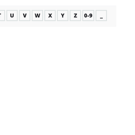
T
U
V
W
X
Y
Z
0-9
_