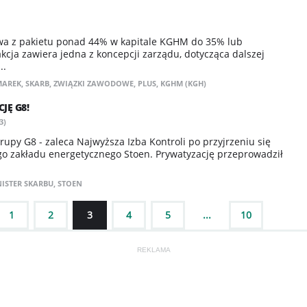
twa z pakietu ponad 44% w kapitale KGHM do 35% lub
kcja zawiera jedna z koncepcji zarządu, dotycząca dalszej
..
MAREK
,
SKARB
,
ZWIĄZKI ZAWODOWE
,
PLUS
,
KGHM (KGH)
JĘ G8!
3)
upy G8 - zaleca Najwyższa Izba Kontroli po przyjrzeniu się
go zakładu energetycznego Stoen. Prywatyzację przeprowadził
ISTER SKARBU
,
STOEN
1
2
3
4
5
...
10
NASTĘPNE
REKLAMA