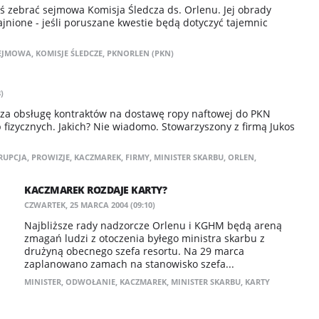
iś zebrać sejmowa Komisja Śledcza ds. Orlenu. Jej obrady
jnione - jeśli poruszane kwestie będą dotyczyć tajemnic
SEJMOWA
,
KOMISJE ŚLEDCZE
,
PKNORLEN (PKN)
)
 za obsługę kontraktów na dostawę ropy naftowej do PKN
ób fizycznych. Jakich? Nie wiadomo. Stowarzyszony z firmą Jukos
RUPCJA
,
PROWIZJE
,
KACZMAREK
,
FIRMY
,
MINISTER SKARBU
,
ORLEN
,
KACZMAREK ROZDAJE KARTY?
CZWARTEK, 25 MARCA 2004 (09:10)
Najbliższe rady nadzorcze Orlenu i KGHM będą areną
zmagań ludzi z otoczenia byłego ministra skarbu z
drużyną obecnego szefa resortu. Na 29 marca
zaplanowano zamach na stanowisko szefa...
MINISTER
,
ODWOŁANIE
,
KACZMAREK
,
MINISTER SKARBU
,
KARTY