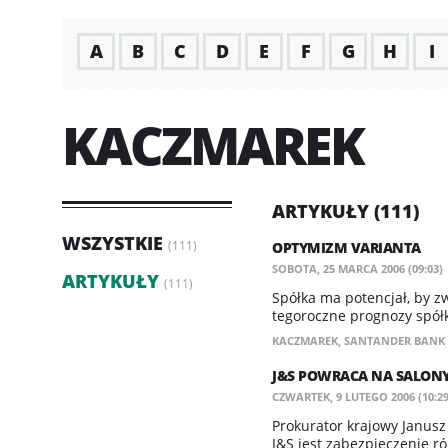
A
B
C
D
E
F
G
H
I
KACZMAREK
ARTYKUŁY (111)
WSZYSTKIE
(111)
OPTYMIZM VARIANTA
SOBOTA, 25 MARCA 2006 (09:03)
ARTYKUŁY
(111)
Spółka ma potencjał, by z
tegoroczne prognozy spół
KACZMAREK
,
SANTANDER BANK
J&S POWRACA NA SALON
CZWARTEK, 9 LUTEGO 2006 (10:29
Prokurator krajowy Janus
J&S jest zabezpieczenie r