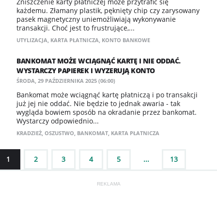
Zniszczenie karty płatniczej może przytrafić się
każdemu. Złamany plastik, pęknięty chip czy zarysowany
pasek magnetyczny uniemożliwiają wykonywanie
transakcji. Choć jest to frustrujące,...
UTYLIZACJA
,
KARTA PŁATNICZA
,
KONTO BANKOWE
BANKOMAT MOŻE WCIĄGNĄĆ KARTĘ I NIE ODDAĆ.
WYSTARCZY PAPIEREK I WYZERUJĄ KONTO
ŚRODA, 29 PAŹDZIERNIKA 2025 (06:00)
Bankomat może wciągnąć kartę płatniczą i po transakcji
już jej nie oddać. Nie będzie to jednak awaria - tak
wygląda bowiem sposób na okradanie przez bankomat.
Wystarczy odpowiednio...
KRADZIEŻ
,
OSZUSTWO
,
BANKOMAT
,
KARTA PŁATNICZA
1
2
3
4
5
...
13
NASTĘPNE
REKLAMA