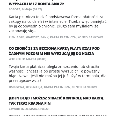
WYPŁACILI MI Z KONTA 2400 ZŁ
SOBOTA, 9 MAJA (08:17)
Karta płatnicza to dziś podstawowa forma płatności za
zakupy na co dzień i w internecie. Trzeba więc pamiętać,
by ją odpowiednio chronić. Długo sam myślałem, że
zachowuję się...
PIENIĄDZE
,
KRADZIEŻ
,
BANK
,
KARTA PŁATNICZA
,
KONTO BANKOWE
CO ZROBIĆ ZE ZNISZCZONĄ KARTĄ PŁATNICZĄ? POD
ŻADNYM POZOREM NIE WYRZUCAJ JEJ DO KOSZA
WTOREK, 31 MARCA (06:00)
Twoja karta płatnicza uległa zniszczeniu lub straciła
ważność i chcesz ją po prostu wyrzucić? To poważny
błąd. Nawet jeśli nie można jej już użyć w terminalu, dla
przestępców wciąż...
OSZUSTWA
,
UTYLIZACJA
,
KARTA PŁATNICZA
,
KONTO BANKOWE
JEDEN BŁĄD I MOŻESZ STRACIĆ KONTROLĘ NAD KARTĄ.
TAK TERAZ KRADNĄ PIN
CZWARTEK, 26 MARCA (06:20)