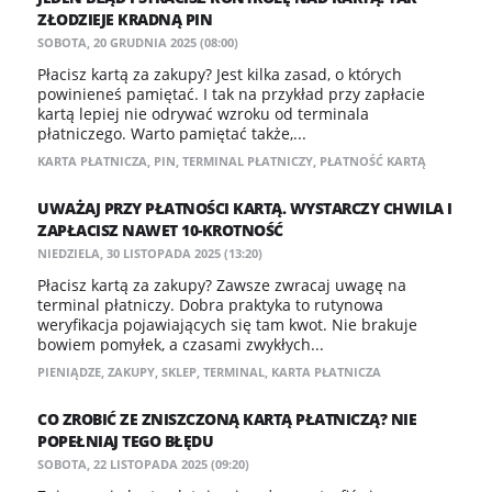
ZŁODZIEJE KRADNĄ PIN
SOBOTA, 20 GRUDNIA 2025 (08:00)
Płacisz kartą za zakupy? Jest kilka zasad, o których
powinieneś pamiętać. I tak na przykład przy zapłacie
kartą lepiej nie odrywać wzroku od terminala
płatniczego. Warto pamiętać także,...
KARTA PŁATNICZA
,
PIN
,
TERMINAL PŁATNICZY
,
PŁATNOŚĆ KARTĄ
UWAŻAJ PRZY PŁATNOŚCI KARTĄ. WYSTARCZY CHWILA I
ZAPŁACISZ NAWET 10-KROTNOŚĆ
NIEDZIELA, 30 LISTOPADA 2025 (13:20)
Płacisz kartą za zakupy? Zawsze zwracaj uwagę na
terminal płatniczy. Dobra praktyka to rutynowa
weryfikacja pojawiających się tam kwot. Nie brakuje
bowiem pomyłek, a czasami zwykłych...
PIENIĄDZE
,
ZAKUPY
,
SKLEP
,
TERMINAL
,
KARTA PŁATNICZA
CO ZROBIĆ ZE ZNISZCZONĄ KARTĄ PŁATNICZĄ? NIE
POPEŁNIAJ TEGO BŁĘDU
SOBOTA, 22 LISTOPADA 2025 (09:20)