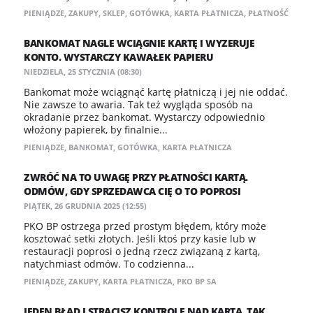
PIENIĄDZE
,
ZAKUPY
,
SKLEP
,
GOTÓWKA
,
KARTA PŁATNICZA
,
PŁATNOŚĆ
BANKOMAT NAGLE WCIĄGNIE KARTĘ I WYZERUJE
KONTO. WYSTARCZY KAWAŁEK PAPIERU
NIEDZIELA, 25 STYCZNIA (08:30)
Bankomat może wciągnąć kartę płatniczą i jej nie oddać.
Nie zawsze to awaria. Tak też wygląda sposób na
okradanie przez bankomat. Wystarczy odpowiednio
włożony papierek, by finalnie...
PIENIĄDZE
,
BANKOMAT
,
GOTÓWKA
,
KARTA PŁATNICZA
ZWRÓĆ NA TO UWAGĘ PRZY PŁATNOŚCI KARTĄ.
ODMÓW, GDY SPRZEDAWCA CIĘ O TO POPROSI
PIĄTEK, 26 GRUDNIA 2025 (12:55)
PKO BP ostrzega przed prostym błędem, który może
kosztować setki złotych. Jeśli ktoś przy kasie lub w
restauracji poprosi o jedną rzecz związaną z kartą,
natychmiast odmów. To codzienna...
PIENIĄDZE
,
ZAKUPY
,
KARTA PŁATNICZA
,
PKO BP SA
JEDEN BŁĄD I STRACISZ KONTROLĘ NAD KARTĄ. TAK