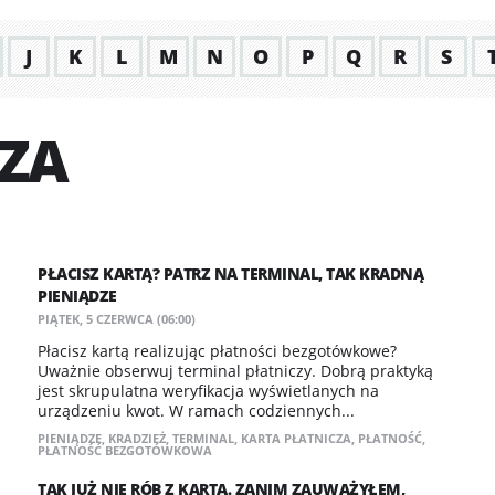
J
K
L
M
N
O
P
Q
R
S
CZA
PŁACISZ KARTĄ? PATRZ NA TERMINAL, TAK KRADNĄ
PIENIĄDZE
PIĄTEK, 5 CZERWCA (06:00)
Płacisz kartą realizując płatności bezgotówkowe?
Uważnie obserwuj terminal płatniczy. Dobrą praktyką
jest skrupulatna weryfikacja wyświetlanych na
urządzeniu kwot. W ramach codziennych...
PIENIĄDZE
,
KRADZIEŻ
,
TERMINAL
,
KARTA PŁATNICZA
,
PŁATNOŚĆ
,
PŁATNOŚĆ BEZGOTÓWKOWA
TAK JUŻ NIE RÓB Z KARTĄ. ZANIM ZAUWAŻYŁEM,