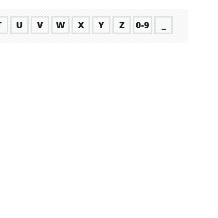
T
U
V
W
X
Y
Z
0-9
_