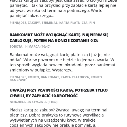
Płacisz kartą za zakupy? Jest kilka zasad, o których trzeba
pamiętać. I tak na przykład przy zapłacie kartą lepiej nie
odrywać wzroku od terminala płatniczego. Warto
pamiętać także, czego...
PIENIĄDZE
,
ZAKUPY
,
TERMINAL
,
KARTA PŁATNICZA
,
PIN
BANKOMAT MOŻE WCIĄGNĄĆ KARTĘ. NAJPIERW SIĘ
ZABLOKUJE, POTEM NA KONCIE ZOSTANIE 0 ZŁ
SOBOTA, 14 MARCA (10:40)
Bankomat może wciągnąć kartę płatniczą i już jej nie
oddać. Wbrew pozorom nie będzie to jednak awaria. W
ten sposób wygląda bowiem okradanie przez bankomat
zmieniony w pułapkę. Wystarczy...
PIENIĄDZE
,
KONTO
,
BANKOMAT
,
KARTA PŁATNICZA
,
KONTO
BANKOWE
UWAŻAJ PRZY PŁATNOŚCI KARTĄ. POTRZEBA TYLKO
CHWILI, BY ZAPŁACIĆ 10-KROTNOŚĆ
NIEDZIELA, 25 STYCZNIA (11:30)
Płacisz kartą za zakupy? Zwracaj uwagę na terminal
płatniczy. Dobra praktyka to rutynowa weryfikacja
wyświetlanych na urządzeniu kwot. W trakcie
codziennych zakupów nie brakuje pomyłek, a...