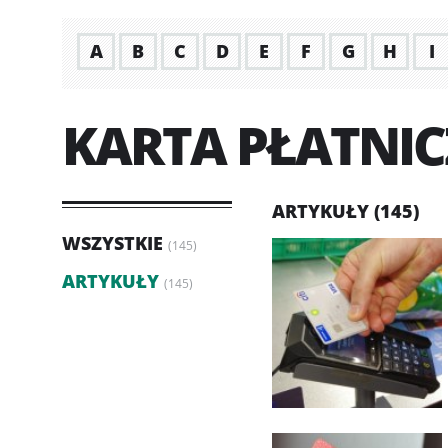
A
B
C
D
E
F
G
H
I
KARTA PŁATNI
ARTYKUŁY (145)
WSZYSTKIE
(145)
ARTYKUŁY
(145)