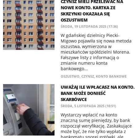
CZYNSZ MIELI PRZELEWAĆ NA
NOWE KONTO. KARTKA ZE
SKRZYNKI OKAZAŁA SIĘ
OSZUSTWEM
ŚRODA, 19 LISTOPADA 2025 (17:36)
W gdańskiej dzielnicy Piecki-
Migowo pojawiła się nowa metoda
oszustwa, wymierzona w
mieszkańców spółdzielni Morena.
Fałszywe listy z informacją o
zmianie numeru konta
bankowego...
OSZUSTWO
,
CZYNSZ
,
KONTO BANKOWE
UWAŻAJ ILE WPŁACASZ NA KONTO.
BANK MOŻE DONIEŚĆ
SKARBÓWCE
ŚRODA, 5 LISTOPADA 2025 (10:51)
Wystarczy wpłacić na konto
znaczną sumę pieniędzy, by bank
rozpoczął weryfikację. Zaskakujące
może być, że nie tylko wypłata z
bankomatu sporej gotówki, ale