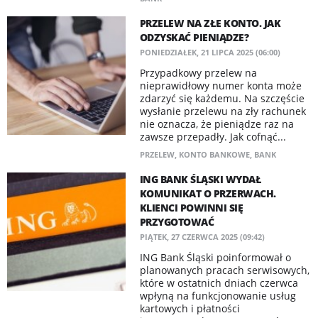
PRZELEW NA ZŁE KONTO. JAK
ODZYSKAĆ PIENIĄDZE?
PONIEDZIAŁEK, 21 LIPCA 2025 (06:00)
Przypadkowy przelew na
nieprawidłowy numer konta może
zdarzyć się każdemu. Na szczęście
wysłanie przelewu na zły rachunek
nie oznacza, że pieniądze raz na
zawsze przepadły. Jak cofnąć...
PRZELEW
,
KONTO BANKOWE
,
BANK
ING BANK ŚLĄSKI WYDAŁ
KOMUNIKAT O PRZERWACH.
KLIENCI POWINNI SIĘ
PRZYGOTOWAĆ
PIĄTEK, 27 CZERWCA 2025 (09:42)
ING Bank Śląski poinformował o
planowanych pracach serwisowych,
które w ostatnich dniach czerwca
wpłyną na funkcjonowanie usług
kartowych i płatności