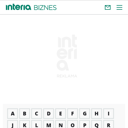
A
B
C
D
E
F
G
H
I
J
K
L
M
N
O
P
Q
R