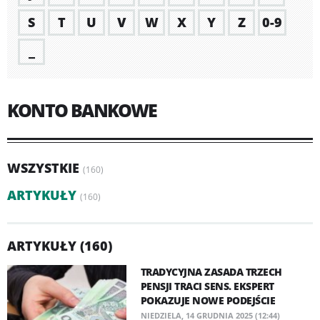
S
T
U
V
W
X
Y
Z
0-9
_
KONTO BANKOWE
WSZYSTKIE
(160)
ARTYKUŁY
(160)
ARTYKUŁY (160)
TRADYCYJNA ZASADA TRZECH
PENSJI TRACI SENS. EKSPERT
POKAZUJE NOWE PODEJŚCIE
NIEDZIELA, 14 GRUDNIA 2025 (12:44)