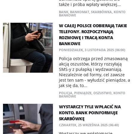
także i próba wpłaty większej...
BANK
,
BANKOMAT
,
SKARBÓWKA
,
KONTO
BANKOWE
W CAŁEJ POLSCE ODBIERAJĄ TAKIE
TELEFONY. ROZPOCZYNAJĄ
ROZMOWĘ I TRACĄ KONTA
BANKOWE
PONIEDZIAŁEK, 3 LISTOPADA 2025 (06:00)
Policja ostrzega przed zmasowaną
akcją oszustów, którzy rozsyłają
SMS-y z pułapką i wydzwaniają.
Niezależnie od formy, cel zawsze
jest ten sam - wyłudzić pieniądze, a
jak się da, to...
POLICJA
,
PIENIĄDZE
,
OSZUSTWO
,
KONTO
BANKOWE
WYSTARCZY TYLE WPŁACIĆ NA
KONTO. BANK POINFORMUJE
SKARBÓWKĘ
CZWARTEK, 25 WRZEŚNIA 2025 (06:40)
Wystarczy we wpłatomacie