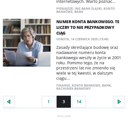
internetowych. Warto poznać...
PIENIĄDZE
,
ING BANK ŚLĄSKI
,
KONTO
BANKOWE
,
BANK
NUMER KONTA BANKOWEGO. TE
LICZBY TO NIE PRZYPADKOWY
CIĄG
SOBOTA, 14 CZERWCA 2025 (13:40)
Zasady określające budowę oraz
nadawanie numeru konta
bankowego weszły w życie w 2001
roku. Pomimo tego, że na
przestrzeni lat nie zmieniło się
wiele w tej kwestii, w dalszym
ciągu...
FINANSE
,
KONTO BANKOWE
,
BANK
,
RACHUNEK BANKOWY
1
3
14
REKLAMA