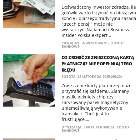
Doświadczony inwestor zdradza, ile
gotówki warto trzymać na bieżącym
koncie i dlaczego tradycyjna zasada
"trzech pensji" może nie
wystarczyć. Na łamach Business
Insider Polska ekspert...
PIENIĄDZE
,
INWESTOWANIE
,
KONTO
BANKOWE
CO ZROBIĆ ZE ZNISZCZONĄ KARTĄ
PŁATNICZĄ? NIE POPEŁNIAJ TEGO
BŁĘDU
SOBOTA, 22 LISTOPADA 2025 (09:20)
Zniszczenie karty płatniczej może
przytrafić się każdemu. Złamany
plastik, pęknięty chip czy
zarysowany pasek magnetyczny
uniemożliwiają wykonywanie
transakcji. Choć jest to
frustrujące,...
UTYLIZACJA
,
KARTA PŁATNICZA
,
KONTO
BANKOWE