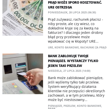
PRĄD MOŻE SPORO KOSZTOWAĆ.
URE OSTRZEGA
PONIEDZIAŁEK, 28 LIPCA 2025 (06:30)
Prąd zużywasz, rachunek płacisz -
niby proste, ale czy wiesz, co
dokładnie kryje się za kwotą na
fakturze? I dlaczego jeden drobny
błąd przy przelewie może
wpakować cię w kłopoty? URE...
URE
,
KONTO BANKOWE
,
RACHUNKI ZA PRĄD
BANK ZABLOKUJE TWOJE
PIENIĄDZE. WYSTARCZY TYLKO
JEDEN TAKI PRZELEW
NIEDZIELA, 27 LIPCA 2025 (14:00)
Bank może zablokować pieniądze,
jeśli wyślemy tylko taki przelew.
System weryfikujący działania
klientów nie przepuści określonych
zachowań, a w tym przelewu, który
może być niestosowny...
PIENIĄDZE
,
PRZELEW
,
KONTO BANKOWE
,
BANK