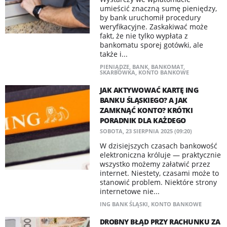
umieścić znaczną sumę pieniędzy,
by bank uruchomił procedury
weryfikacyjne. Zaskakiwać może
fakt, że nie tylko wypłata z
bankomatu sporej gotówki, ale
także i...
PIENIĄDZE
,
BANK
,
BANKOMAT
,
SKARBÓWKA
,
KONTO BANKOWE
JAK AKTYWOWAĆ KARTĘ ING
BANKU ŚLĄSKIEGO? A JAK
ZAMKNĄĆ KONTO? KRÓTKI
PORADNIK DLA KAŻDEGO
SOBOTA, 23 SIERPNIA 2025 (09:20)
W dzisiejszych czasach bankowość
elektroniczna króluje — praktycznie
wszystko możemy załatwić przez
internet. Niestety, czasami może to
stanowić problem. Niektóre strony
internetowe nie...
ING BANK ŚLĄSKI
,
KONTO BANKOWE
DROBNY BŁĄD PRZY RACHUNKU ZA