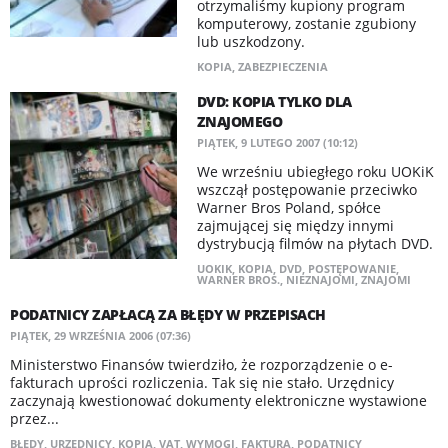
otrzymaliśmy kupiony program
komputerowy, zostanie zgubiony
lub uszkodzony.
KOPIA
,
ZABEZPIECZENIA
DVD: KOPIA TYLKO DLA
ZNAJOMEGO
PIĄTEK, 9 LUTEGO 2007 (10:12)
We wrześniu ubiegłego roku UOKiK
wszczął postępowanie przeciwko
Warner Bros Poland, spółce
zajmującej się między innymi
dystrybucją filmów na płytach DVD.
UOKIK
,
KOPIA
,
DVD
,
POSTĘPOWANIE
,
WARNER BROS.
,
NIEZNAJOMI
,
ZNAJOMI
PODATNICY ZAPŁACĄ ZA BŁĘDY W PRZEPISACH
PIĄTEK, 29 WRZEŚNIA 2006 (07:36)
Ministerstwo Finansów twierdziło, że rozporządzenie o e-
fakturach uprości rozliczenia. Tak się nie stało. Urzędnicy
zaczynają kwestionować dokumenty elektroniczne wystawione
przez...
BŁĘDY
,
URZĘDNICY
,
KOPIA
,
VAT
,
WYMOGI
,
FAKTURA
,
PODATNICY