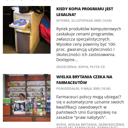
KIEDY KOPIA PROGRAMU JEST
LEGALNA?
WTOREK, 22 LISTOPADA 2005 (14:55)
Rynek produktów komputerowych
zaskakuje cenami programów,
zwłaszcza specjalistycznych.
Wysokie ceny powinny być 100-
proc. gwarancją użyteczności i
skuteczności ich zastosowania.
Dostępne...
ZNISZCZENIA
,
KOPIA
,
PŁYTA CD
WIELKA BRYTANIA CZEKA NA
FARMACEUTÓW
PONIEDZIAŁEK, 9 MAJA 2005 (10:26)
Farmaceuci polscy mogą ubiegać?
się o automatyczne uznanie swoich
kwalifikacji zawodowych w
państwach Unii Europejskiej na
zasadzie "praw nabytych".
KOPIA
,
WIELKA BRYTANIA
,
ZAŚWIADCZENIE
,
ANGIELSKI
,
FARMACEUTA
,
FARMACEUCI