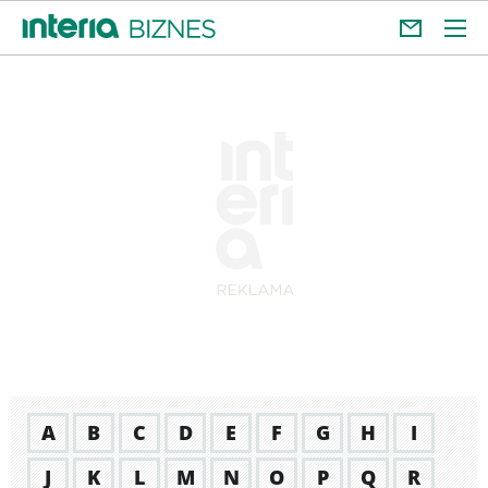
A
B
C
D
E
F
G
H
I
J
K
L
M
N
O
P
Q
R