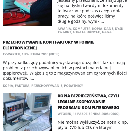
jesteśmy przekonani, że znajdujące
się na dysku twardym dokumenty -
te tworzone podczas całego dnia
pracy, na które poświęciliśmy
długie godziny, wyniki...
AWARIA
,
KOMPUTER
,
KOPIA
,
DANE
,
DYSK
TWARDY
,
UTRATA DANYCH
,
DANA
PRZECHOWYWANIE KOPII FAKTURY W FORMIE
ELEKTRONICZNEJ
CZWARTEK, 1 KWIETNIA 2010 (08:35)
W przypadku, gdy podatnicy wystawiają dużą ilość faktur mają
problem z przechowywaniem ich w postaci materialnej
(papierowej). Wiąże się to z magazynowaniem ogromnych ilości
dokumentów i...
KOPIA
,
FAKTURA
,
PRZECHOWYWANIE
,
PODATNICY
KOPIA BEZPIECZEŃSTWA, CZYLI
LEGALNE SKOPIOWANIE
PROGRAMU KOMPUTEROWEGO
WTOREK, 14 PAŹDZIERNIKA 2008 (06:00)
Nie można wykluczyć, że nośnik, np.
płyta DVD lub CD, na którym