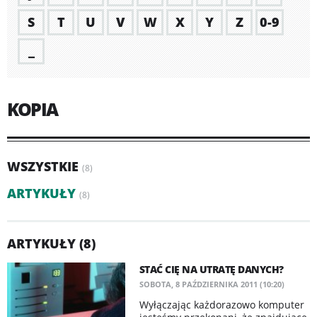
S
T
U
V
W
X
Y
Z
0-9
_
KOPIA
WSZYSTKIE
(8)
ARTYKUŁY
(8)
ARTYKUŁY (8)
STAĆ CIĘ NA UTRATĘ DANYCH?
SOBOTA, 8 PAŹDZIERNIKA 2011 (10:20)
Wyłączając każdorazowo komputer