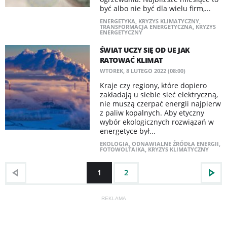
być albo nie być dla wielu firm,...
ENERGETYKA
,
KRYZYS KLIMATYCZNY
,
TRANSFORMACJA ENERGETYCZNA
,
KRYZYS
ENERGETYCZNY
ŚWIAT UCZY SIĘ OD UE JAK
RATOWAĆ KLIMAT
WTOREK, 8 LUTEGO 2022 (08:00)
Kraje czy regiony, które dopiero
zakładają u siebie sieć elektryczną,
nie muszą czerpać energii najpierw
z paliw kopalnych. Aby etyczny
wybór ekologicznych rozwiązań w
energetyce był...
EKOLOGIA
,
ODNAWIALNE ŹRÓDŁA ENERGII
,
FOTOWOLTAIKA
,
KRYZYS KLIMATYCZNY
1
2
REKLAMA