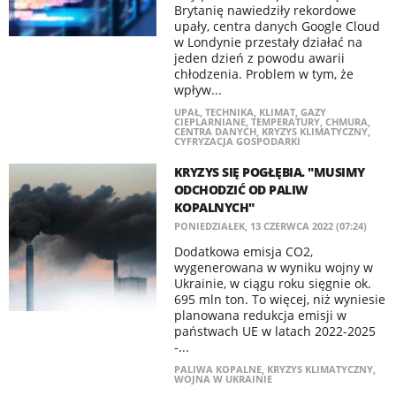
Brytanię nawiedziły rekordowe
upały, centra danych Google Cloud
w Londynie przestały działać na
jeden dzień z powodu awarii
chłodzenia. Problem w tym, że
wpływ...
UPAŁ
,
TECHNIKA
,
KLIMAT
,
GAZY
CIEPLARNIANE
,
TEMPERATURY
,
CHMURA
,
CENTRA DANYCH
,
KRYZYS KLIMATYCZNY
,
CYFRYZACJA GOSPODARKI
KRYZYS SIĘ POGŁĘBIA. "MUSIMY
ODCHODZIĆ OD PALIW
KOPALNYCH"
PONIEDZIAŁEK, 13 CZERWCA 2022 (07:24)
Dodatkowa emisja CO2,
wygenerowana w wyniku wojny w
Ukrainie, w ciągu roku sięgnie ok.
695 mln ton. To więcej, niż wyniesie
planowana redukcja emisji w
państwach UE w latach 2022-2025
-...
PALIWA KOPALNE
,
KRYZYS KLIMATYCZNY
,
WOJNA W UKRAINIE