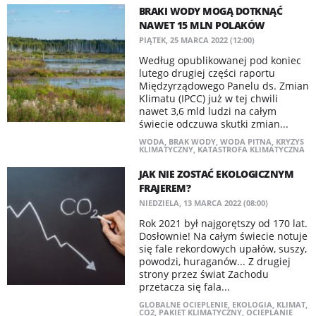
BRAKI WODY MOGĄ DOTKNĄĆ
NAWET 15 MLN POLAKÓW
PIĄTEK, 25 MARCA 2022 (12:00)
​Według opublikowanej pod koniec
lutego drugiej części raportu
Międzyrządowego Panelu ds. Zmian
Klimatu (IPCC) już w tej chwili
nawet 3,6 mld ludzi na całym
świecie odczuwa skutki zmian...
WODA
,
BRAK WODY
,
WODA PITNA
,
KRYZYS
KLIMATYCZNY
,
KATASTROFA KLIMATYCZNA
JAK NIE ZOSTAĆ EKOLOGICZNYM
FRAJEREM?
NIEDZIELA, 13 MARCA 2022 (08:00)
Rok 2021 był najgorętszy od 170 lat.
Dosłownie! Na całym świecie notuje
się fale rekordowych upałów, suszy,
powodzi, huraganów... Z drugiej
strony przez świat Zachodu
przetacza się fala...
GLOBALNE OCIEPLENIE
,
EKOLOGIA
,
KLIMAT
,
CO2
,
PAKIET KLIMATYCZNY
,
OCIEPLANIE