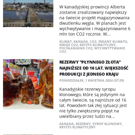
W kanadyjskiej prowincji Alberta
zostanie zrealizowany największy
na świecie projekt magazynowania
dwutlenku węgla. W planach jest
wychwytywanie i magazynowanie 6
mln ton CO2 rocznie. W...
KLIMAT
,
KANADA
,
CO2
,
ZMIANY KLIMATU
,
EMISJE CO2
,
KRYZYS KLIMATYCZNY
,
POCHŁANIANIE CO2
,
WYCHWYTYWANIE
CO2
REZERWY "PŁYNNEGO ZŁOTA"
NAJNIŻSZE OD 16 LAT. WIĘKSZOŚĆ
PRODUKCJI Z JEDNEGO KRAJU
PONIEDZIAŁEK, 1 KWIETNIA 2024 (07:29)
Kanadyjskie rezerwy syropu
klonowego, które są jedynymi na
całym świecie, są najniższe od 16
lat. Powodem tak złej sytuacji jest
nie tylko zwiększony popyt na
uwielbiany przez ludzi na...
KANADA
,
REZERWY
,
SYROP KLONOWY
,
KRYZYS KLIMATYCZNY