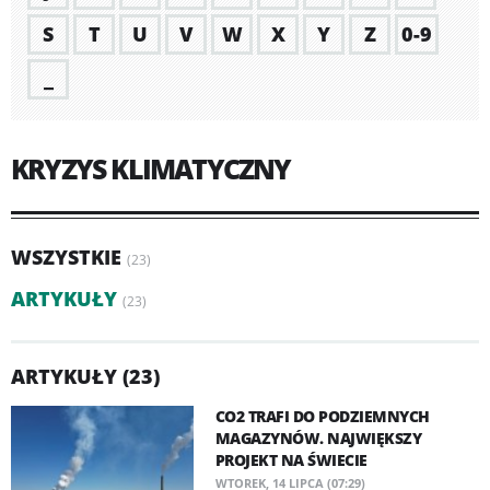
S
T
U
V
W
X
Y
Z
0-9
_
KRYZYS KLIMATYCZNY
WSZYSTKIE
(23)
ARTYKUŁY
(23)
ARTYKUŁY (23)
CO2 TRAFI DO PODZIEMNYCH
MAGAZYNÓW. NAJWIĘKSZY
PROJEKT NA ŚWIECIE
WTOREK, 14 LIPCA (07:29)