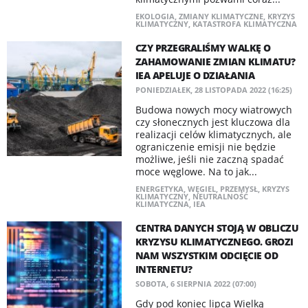
EKOLOGIA
,
ZMIANY KLIMATYCZNE
,
KRYZYS
KLIMATYCZNY
,
KATASTROFA KLIMATYCZNA
CZY PRZEGRALIŚMY WALKĘ O
ZAHAMOWANIE ZMIAN KLIMATU?
IEA APELUJE O DZIAŁANIA
PONIEDZIAŁEK, 28 LISTOPADA 2022 (16:25)
Budowa nowych mocy wiatrowych
czy słonecznych jest kluczowa dla
realizacji celów klimatycznych, ale
ograniczenie emisji nie będzie
możliwe, jeśli nie zaczną spadać
moce węglowe. Na to jak...
ENERGETYKA
,
WĘGIEL
,
PRZEMYSŁ
,
KRYZYS
KLIMATYCZNY
,
NEUTRALNOŚĆ
KLIMATYCZNA
,
IEA
CENTRA DANYCH STOJĄ W OBLICZU
KRYZYSU KLIMATYCZNEGO. GROZI
NAM WSZYSTKIM ODCIĘCIE OD
INTERNETU?
SOBOTA, 6 SIERPNIA 2022 (07:00)
Gdy pod koniec lipca Wielką