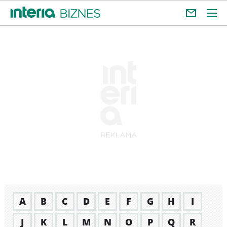
A
B
C
D
E
F
G
H
I
J
K
L
M
N
O
P
Q
R