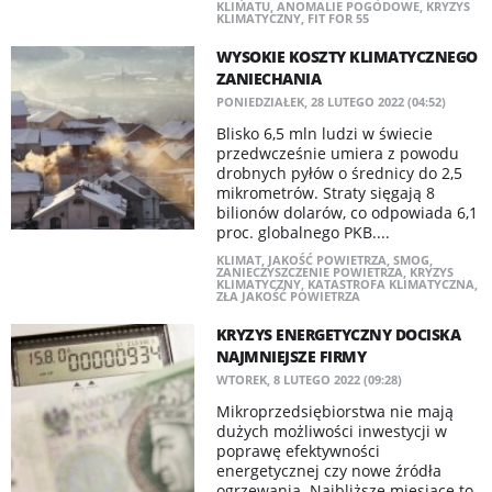
KLIMATU
,
ANOMALIE POGODOWE
,
KRYZYS
KLIMATYCZNY
,
FIT FOR 55
WYSOKIE KOSZTY KLIMATYCZNEGO
ZANIECHANIA
PONIEDZIAŁEK, 28 LUTEGO 2022 (04:52)
Blisko 6,5 mln ludzi w świecie
przedwcześnie umiera z powodu
drobnych pyłów o średnicy do 2,5
mikrometrów. Straty sięgają 8
bilionów dolarów, co odpowiada 6,1
proc. globalnego PKB....
KLIMAT
,
JAKOŚĆ POWIETRZA
,
SMOG
,
ZANIECZYSZCZENIE POWIETRZA
,
KRYZYS
KLIMATYCZNY
,
KATASTROFA KLIMATYCZNA
,
ZŁA JAKOŚĆ POWIETRZA
KRYZYS ENERGETYCZNY DOCISKA
NAJMNIEJSZE FIRMY
WTOREK, 8 LUTEGO 2022 (09:28)
Mikroprzedsiębiorstwa nie mają
dużych możliwości inwestycji w
poprawę efektywności
energetycznej czy nowe źródła
ogrzewania. Najbliższe miesiące to