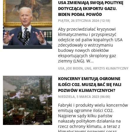
USA ZMIENIAJĄ SWOJĄ POLITYKĘ
DOTYCZĄCĄ EKSPORTU GAZU.
BIDEN PODAŁ POWÓD
PIĄTEK, 26 STYCZNIA 2024 (12:18)
Aby przeciwdziałać kryzysowi
klimatycznemu i przyspieszyć
odejście od paliw kopalnych USA
zdecydowały o wstrzymaniu
budowy nowych obiektów
eksportujących skroplony gaz
ziemny (LNG). W...
USA
,
JOE BIDEN
,
LNG
,
KRYZYS KLIMATYCZNY
KONCERNY EMITUJĄ OGROMNE
ILOŚCI CO2. MUSZĄ BAĆ SIĘ FALI
POZWÓW KLIMATYCZNYCH?
NIEDZIELA, 5 MARCA 2023 (06:00)
Fabryki i produkty wielu koncernów
emitują ogromne ilości CO2.
Najpierw sądy kilku państw
nakazały politykom działania na
rzecz ochrony klimatu, a teraz z
klimatycznymi pozwami coraz...