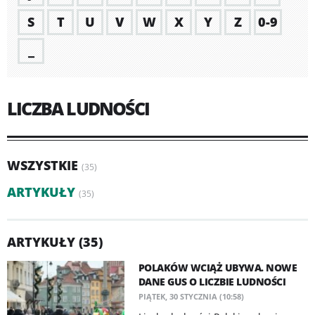
S
T
U
V
W
X
Y
Z
0-9
_
LICZBA LUDNOŚCI
WSZYSTKIE
(35)
ARTYKUŁY
(35)
ARTYKUŁY (35)
POLAKÓW WCIĄŻ UBYWA. NOWE
DANE GUS O LICZBIE LUDNOŚCI
PIĄTEK, 30 STYCZNIA (10:58)