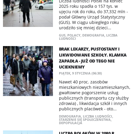
Liczba ludności Polski na koniec
2025 roku spadła o 157 tys. w
ujęciu rok do roku, do 37,332 mln -
podał Główny Urząd Statystyczny
(GUS). W ciągu ubiegłego roku
urodziło się mniej dzieci...
GUS
,
POLACY
,
DEMOGRAFIA
,
LICZBA
LUDNOŚCI
BRAK LEKARZY, PUSTOSTANY I
LIKWIDOWANE SZKOŁY. KLAMKA
ZAPADŁA - JUŻ OD TEGO NIE
UCIEKNIEMY
PIĄTEK, 9 STYCZNIA (06:30)
Nawet 40 proc. zasobów
mieszkaniowych niezamieszkanych,
gwałtowne pogorszenie usług
publicznych (transportu czy służby
zdrowia) , likwidacja szkół i innych
publicznych placówek - oto...
DEMOGRAFIA
,
LICZBA LUDNOŚCI
,
STARZENIE SIĘ SPOŁECZEŃSTWA
,
DEPOPULACJA
LICZBA POLAKÓW W 2080 R.