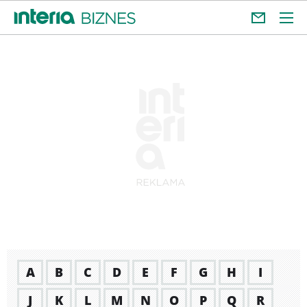
A
B
C
D
E
F
G
H
I
J
K
L
M
N
O
P
Q
R