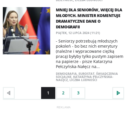
MNIEJ DLA SENIORÓW, WIĘCEJ DLA
MŁODYCH. MINISTER KOMENTUJE
DRAMATYCZNE DANE O
DEMOGRAFII
PIĄTEK, 12 LIPCA 2024 (11:21)
- Seniorzy potrzebują młodszych
pokoleń - bo bez nich emerytury
(należne i wypracowane ciężką
pracą) byłyby tylko pustym zapisem
na papierze - pisze Katarzyna
Pełczyńska-Nałęcz na...
DEMOGRAFIA
,
EUROSTAT
,
ŚWIADCZENIA
SOCJALNE
,
KATARZYNA PEŁCZYŃSKA-
NAŁĘCZ
,
LICZBA LUDNOŚCI
1
2
3
REKLAMA