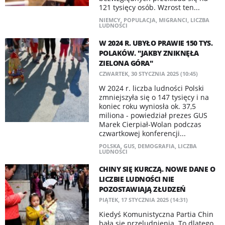
121 tysięcy osób. Wzrost ten...
NIEMCY
,
POPULACJA
,
MIGRANCI
,
LICZBA
LUDNOŚCI
W 2024 R. UBYŁO PRAWIE 150 TYS.
POLAKÓW. "JAKBY ZNIKNĘŁA
ZIELONA GÓRA"
CZWARTEK, 30 STYCZNIA 2025 (10:45)
W 2024 r. liczba ludności Polski
zmniejszyła się o 147 tysięcy i na
koniec roku wyniosła ok. 37,5
miliona - powiedział prezes GUS
Marek Cierpiał-Wolan podczas
czwartkowej konferencji...
POLSKA
,
GUS
,
DEMOGRAFIA
,
LICZBA
LUDNOŚCI
CHINY SIĘ KURCZĄ. NOWE DANE O
LICZBIE LUDNOŚCI NIE
POZOSTAWIAJĄ ZŁUDZEŃ
PIĄTEK, 17 STYCZNIA 2025 (14:31)
Kiedyś Komunistyczna Partia Chin
bała się przeludnienia. To dlatego,