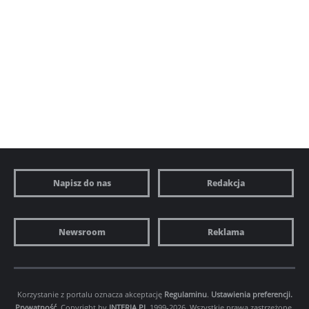
Napisz do nas
Redakcja
Newsroom
Reklama
Korzystanie z portalu oznacza akceptację
Regulaminu
.
Ustawienia preferencji.
Prywatność
. Copyright by
INTERIA.PL
1999-2026. Wszystkie prawa zastrzeżone.