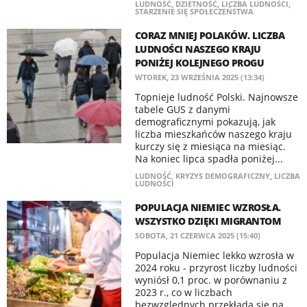
LUDNOŚĆ
,
DZIETNOŚĆ
,
LICZBA LUDNOŚCI
,
STARZENIE SIĘ SPOŁECZEŃSTWA
CORAZ MNIEJ POLAKÓW. LICZBA
LUDNOŚCI NASZEGO KRAJU
PONIŻEJ KOLEJNEGO PROGU
WTOREK, 23 WRZEŚNIA 2025 (13:34)
Topnieje ludność Polski. Najnowsze
tabele GUS z danymi
demograficznymi pokazują, jak
liczba mieszkańców naszego kraju
kurczy się z miesiąca na miesiąc.
Na koniec lipca spadła poniżej...
LUDNOŚĆ
,
KRYZYS DEMOGRAFICZNY
,
LICZBA
LUDNOŚCI
POPULACJA NIEMIEC WZROSŁA.
WSZYSTKO DZIĘKI MIGRANTOM
SOBOTA, 21 CZERWCA 2025 (15:40)
Populacja Niemiec lekko wzrosła w
2024 roku - przyrost liczby ludności
wyniósł 0,1 proc. w porównaniu z
2023 r., co w liczbach
bezwzględnych przekłada się na