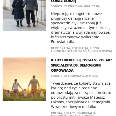
CORAZ GORZEJ
SOBOTA, 28 WRZEŚNIA 2024 (07:20)
Niepokojące długoterminowe
prognozy demograficzne
spowszedniały i nie robią już
większego wrażenia - tym bardziej
dramatycznie wygląda najnowsze,
krótkoterminowe wyliczenie
Eurostatu dla...
DEMOGRAFIA
,
POPULACJA
,
LICZBA
LUDNOŚCI
,
STARZENIE SIĘ SPOŁECZEŃSTWA
KIEDY URODZI SIĘ OSTATNI POLAK?
SPECJALISTA DS. DEMOGRAFII
ODPOWIADA
SOBOTA, 24 SIERPNIA 2024 (16:39)
Twierdzenie, że kobiety stawiające
karierę nad życie rodzinne
odpowiadają za niską dzietność, to
po prostu mit - uważa Mateusz
Łakomy, specjalista ds. demografii.
W weekendowym dodatku...
POLSKA
,
POLACY
,
DEMOGRAFIA
,
DZIETNOŚĆ
,
LICZBA LUDNOŚCI