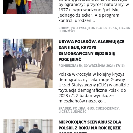
by ograniczyć przyrost naturalny, w
1977 r. wprowadzono "politykę
jednego dziecka". Ale program
kontroli urodzeń...
CHINY
,
POLITYKA JEDNEGO DZIECKA
,
LICZBA
LUDNOŚCI
UBYWA POLAKÓW. ALARMUJĄCE
DANE GUS, KRYZYS
DEMOGRAFICZNY BĘDZIE SIĘ
POGŁĘBIAĆ
PONIEDZIAŁEK, 30 WRZEŚNIA 2024 (17:16)
Polska wkroczyła w kolejny kryzys
demograficzny - alarmuje Główny
Urząd Statystyczny (GUS) w analizie
“Sytuacja demograficzna Polski do
2023 r.”. Z badań wynika, że
mieszkańców naszego...
SPADEK
,
POLSKA
,
GUS
,
CUDZOZIEMCY
,
LICZBA LUDNOŚCI
NIEPOKOJĄCY SCENARIUSZ DLA
POLSKI. Z ROKU NA ROK BĘDZIE