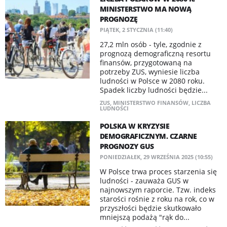
MINISTERSTWO MA NOWĄ
PROGNOZĘ
PIĄTEK, 2 STYCZNIA (11:40)
27,2 mln osób - tyle, zgodnie z
prognozą demograficzną resortu
finansów, przygotowaną na
potrzeby ZUS, wyniesie liczba
ludności w Polsce w 2080 roku.
Spadek liczby ludności będzie...
ZUS
,
MINISTERSTWO FINANSÓW
,
LICZBA
LUDNOŚCI
POLSKA W KRYZYSIE
DEMOGRAFICZNYM. CZARNE
PROGNOZY GUS
PONIEDZIAŁEK, 29 WRZEŚNIA 2025 (10:55)
W Polsce trwa proces starzenia się
ludności - zauważa GUS w
najnowszym raporcie. Tzw. indeks
starości rośnie z roku na rok, co w
przyszłości będzie skutkowało
mniejszą podażą "rąk do...