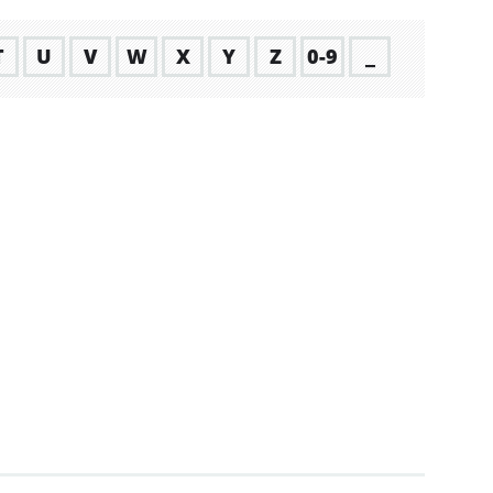
T
U
V
W
X
Y
Z
0-9
_