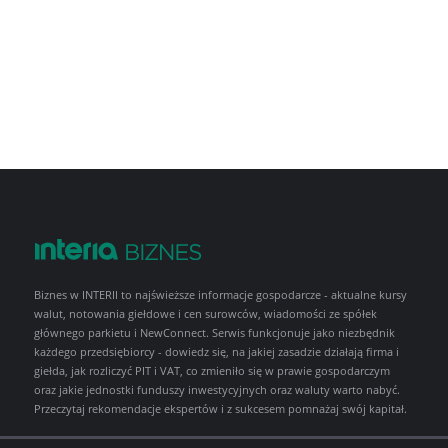
Biznes w INTERII to najświeższe informacje gospodarcze - aktualne kursy
walut, notowania giełdowe i cen surowców, wiadomości ze spółek
głównego parkietu i NewConnect. Serwis funkcjonuje jako niezbędnik
każdego przedsiębiorcy - dowiedz się, na jakiej zasadzie działają firma i
giełda, jak rozliczyć PIT i VAT, co zmieniło się w prawie gospodarczym
oraz jakie jednostki funduszy inwestycyjnych oraz waluty warto nabyć.
Przeczytaj rekomendacje ekspertów i z sukcesem pomnażaj swój kapitał.