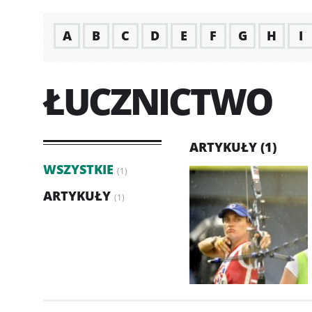
A
B
C
D
E
F
G
H
I
ŁUCZNICTWO
ARTYKUŁY (1)
WSZYSTKIE
(1)
ARTYKUŁY
(1)