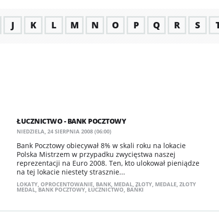
J
K
L
M
N
O
P
Q
R
S
ŁUCZNICTWO - BANK POCZTOWY
NIEDZIELA, 24 SIERPNIA 2008 (06:00)
Bank Pocztowy obiecywał 8% w skali roku na lokacie
Polska Mistrzem w przypadku zwycięstwa naszej
reprezentacji na Euro 2008. Ten, kto ulokował pieniądze
na tej lokacie niestety strasznie...
LOKATY
,
OPROCENTOWANIE
,
BANK
,
MEDAL
,
ZŁOTY
,
MEDALE
,
ZŁOTY
MEDAL
,
BANK POCZTOWY
,
ŁUCZNICTWO
,
BAŃKI