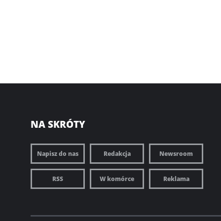
NA SKRÓTY
Napisz do nas
Redakcja
Newsroom
RSS
W komórce
Reklama