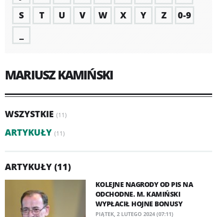
S
T
U
V
W
X
Y
Z
0-9
_
MARIUSZ KAMIŃSKI
WSZYSTKIE
(11)
ARTYKUŁY
(11)
ARTYKUŁY (11)
KOLEJNE NAGRODY OD PIS NA
ODCHODNE. M. KAMIŃSKI
WYPŁACIŁ HOJNE BONUSY
PIĄTEK, 2 LUTEGO 2024 (07:11)