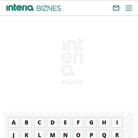
A
B
C
D
E
F
G
H
I
J
K
L
M
N
O
P
Q
R