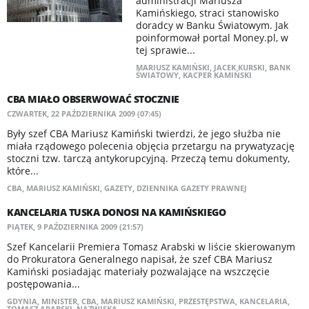
administracji Mariusza
Kamińskiego, straci stanowisko
doradcy w Banku Światowym. Jak
poinformował portal Money.pl, w
tej sprawie...
MARIUSZ KAMIŃSKI
,
JACEK KURSKI
,
BANK
ŚWIATOWY
,
KACPER KAMIŃSKI
CBA MIAŁO OBSERWOWAĆ STOCZNIE
CZWARTEK, 22 PAŹDZIERNIKA 2009 (07:45)
Były szef CBA Mariusz Kamiński twierdzi, że jego służba nie
miała rządowego polecenia objęcia przetargu na prywatyzację
stoczni tzw. tarczą antykorupcyjną. Przeczą temu dokumenty,
które...
CBA
,
MARIUSZ KAMIŃSKI
,
GAZETY
,
DZIENNIKA GAZETY PRAWNEJ
KANCELARIA TUSKA DONOSI NA KAMIŃSKIEGO
PIĄTEK, 9 PAŹDZIERNIKA 2009 (21:57)
Szef Kancelarii Premiera Tomasz Arabski w liście skierowanym
do Prokuratora Generalnego napisał, że szef CBA Mariusz
Kamiński posiadając materiały pozwalające na wszczęcie
postępowania...
GDYNIA
,
MINISTER
,
CBA
,
MARIUSZ KAMIŃSKI
,
PRZESTĘPSTWA
,
KANCELARIA
,
TOMASZ ARABSKI
,
NAZWISKA