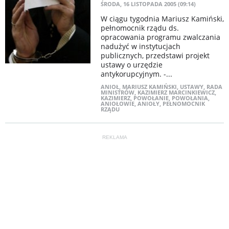
ŚRODA, 16 LISTOPADA 2005 (09:14)
W ciągu tygodnia Mariusz Kamiński,
pełnomocnik rządu ds.
opracowania programu zwalczania
nadużyć w instytucjach
publicznych, przedstawi projekt
ustawy o urzędzie
antykorupcyjnym. -...
ANIOŁ
,
MARIUSZ KAMIŃSKI
,
USTAWY
,
RADA
MINISTRÓW
,
KAZIMIERZ MARCINKIEWICZ
,
KAZIMIERZ
,
POWOŁANIE
,
POWOŁANIA
,
ANIOŁOWIE
,
ANIOŁY
,
PEŁNOMOCNIK
RZĄDU
REKLAMA