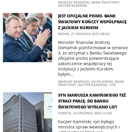
MARIUSZ KAMIŃSKI
,
BANK ŚWIATOWY
,
KACPER KAMIŃSKI
JEST OFICJALNE PISMO. BANK
ŚWIATOWY KOŃCZY WSPÓŁPRACĘ
Z JACKIEM KURSKIM
ŚRODA, 27 GRUDNIA 2023 (08:53)
Minister finansów Andrzej
Domański poinformował w serwisie
X, że otrzymał z Banku Światowego
oficjalne pismo potwierdzające
zakończenie współpracy tej
instytucji z Jackiem Kurskim,
byłym...
MARIUSZ KAMIŃSKI
,
JACEK KURSKI
,
BANK
ŚWIATOWY
,
KACPER KAMIŃSKI
,
SYN
SYN MARIUSZA KAMIŃSKIEGO TEŻ
STRACI PRACĘ. DO BANKU
ŚWIATOWEGO WYSŁANO LIST
SOBOTA, 23 GRUDNIA 2023 (12:49)
Kacper Kamiński, syn byłego
ministra spraw wewnętrznych i