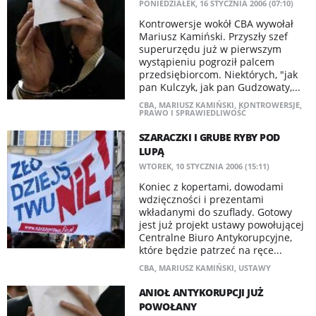
PONIEDZIAŁEK, 16 STYCZNIA 2006 (07:10)
Kontrowersje wokół CBA wywołał
Mariusz Kamiński. Przyszły szef
superurzędu już w pierwszym
wystąpieniu pogroził palcem
przedsiębiorcom. Niektórych, "jak
pan Kulczyk, jak pan Gudzowaty,...
CBA
,
MARIUSZ KAMIŃSKI
,
KONTROWERSJE
,
PRAWO I SPRAWIEDLIWOŚĆ
SZARACZKI I GRUBE RYBY POD
LUPĄ
WTOREK, 10 STYCZNIA 2006 (15:11)
Koniec z kopertami, dowodami
wdzięczności i prezentami
wkładanymi do szuflady. Gotowy
jest już projekt ustawy powołującej
Centralne Biuro Antykorupcyjne,
które będzie patrzeć na ręce...
CBA
,
MARIUSZ KAMIŃSKI
,
USTAWY
ANIOŁ ANTYKORUPCJI JUŻ
POWOŁANY