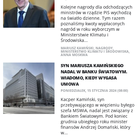
Kolejne nagrody dla odchodzących
ministrów w rządzie PiS wychodzą
na światło dzienne. Tym razem
poznaliśmy kwoty wypłaconych
nagród w roku wyborczym w
Ministerstwie Klimatu i
Środowiska...
MARIUSZ KAMIŃSKI
,
NAGRODY
,
MINISTERSTWO KLIMATU I ŚRODOWISKA
,
ANNA MOSKWA
SYN MARIUSZA KAMIŃSKIEGO
NADAL W BANKU ŚWIATOWYM.
WIADOMO, KIEDY WYGASA
UMOWA
PONIEDZIAŁEK, 15 STYCZNIA 2024 (08:00)
Kacper Kamiński, syn
przebywającego w więzieniu byłego
szefa MSWiA, nadal jest związany z
Bankiem Światowym. Pod koniec
grudnia ubiegłego roku minister
finansów Andrzej Domański, który
w...