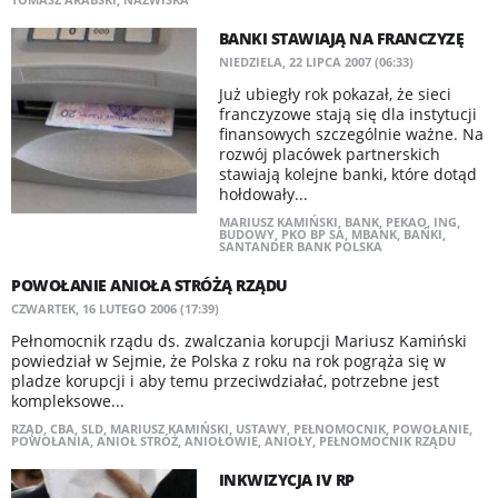
BANKI STAWIAJĄ NA FRANCZYZĘ
NIEDZIELA, 22 LIPCA 2007 (06:33)
Już ubiegły rok pokazał, że sieci
franczyzowe stają się dla instytucji
finansowych szczególnie ważne. Na
rozwój placówek partnerskich
stawiają kolejne banki, które dotąd
hołdowały...
MARIUSZ KAMIŃSKI
,
BANK
,
PEKAO
,
ING
,
BUDOWY
,
PKO BP SA
,
MBANK
,
BAŃKI
,
SANTANDER BANK POLSKA
POWOŁANIE ANIOŁA STRÓŻĄ RZĄDU
CZWARTEK, 16 LUTEGO 2006 (17:39)
Pełnomocnik rządu ds. zwalczania korupcji Mariusz Kamiński
powiedział w Sejmie, że Polska z roku na rok pogrąża się w
pladze korupcji i aby temu przeciwdziałać, potrzebne jest
kompleksowe...
RZĄD
,
CBA
,
SLD
,
MARIUSZ KAMIŃSKI
,
USTAWY
,
PEŁNOMOCNIK
,
POWOŁANIE
,
POWOŁANIA
,
ANIOŁ STRÓŻ
,
ANIOŁOWIE
,
ANIOŁY
,
PEŁNOMOCNIK RZĄDU
INKWIZYCJA IV RP