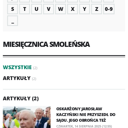
S
T
U
V
W
X
Y
Z
0-9
_
MIESIĘCZNICA SMOLEŃSKA
WSZYSTKIE
(2)
ARTYKUŁY
(2)
ARTYKUŁY (2)
OSKARŻONY JAROSŁAW
KACZYŃSKI NIE PRZYSZEDŁ DO
SĄDU. JEGO OBROŃCA TEŻ
CZWARTEK, 14 SIERPNIA 2025 (12:55)