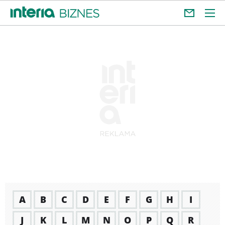
A
B
C
D
E
F
G
H
I
J
K
L
M
N
O
P
Q
R