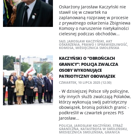
Oskarżony Jarosław Kaczyński nie
stawił się w czwartek na
zaplanowaną rozprawę w procesie
z prywatnego oskarżenia Zbigniewa
Komosy o naruszenie nietykalności
cielesnej podczas obchodów...
SĄD
,
JAROSŁAW KACZYŃSKI
,
AKT
OSKARŻENIA
,
PRAWO I SPRAWIEDLIWOŚĆ
,
KOMOSA
,
MIESIĘCZNICA SMOLEŃSKA
KACZYŃSKI O "OBROŃCACH
GRANICY": POLICJA ZWALCZA
OSOBY WYKONUJĄCE
PATRIOTYCZNY OBOWIĄZEK
CZWARTEK, 10 LIPCA 2025 (12:30)
- W dzisiejszej Polsce siły policyjne,
siły innych służb zwalczają Polaków,
którzy wykonują swój patriotyczny
obowiązek, bronią polskich granic -
podkreślił w czwartek prezes PiS
Jarosław...
POLICJA
,
JAROSŁAW KACZYŃSKI
,
STRAŻ
GRANICZNA
,
KATASTROFA W SMOLEŃSKU
,
MIESIĘCZNICA SMOLEŃSKA
,
GRANICA