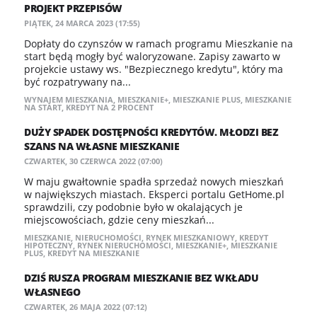
PROJEKT PRZEPISÓW
PIĄTEK, 24 MARCA 2023 (17:55)
Dopłaty do czynszów w ramach programu Mieszkanie na
start będą mogły być waloryzowane. Zapisy zawarto w
projekcie ustawy ws. "Bezpiecznego kredytu", który ma
być rozpatrywany na...
WYNAJEM MIESZKANIA
,
MIESZKANIE+
,
MIESZKANIE PLUS
,
MIESZKANIE
NA START
,
KREDYT NA 2 PROCENT
DUŻY SPADEK DOSTĘPNOŚCI KREDYTÓW. MŁODZI BEZ
SZANS NA WŁASNE MIESZKANIE
CZWARTEK, 30 CZERWCA 2022 (07:00)
W maju gwałtownie spadła sprzedaż nowych mieszkań
w największych miastach. Eksperci portalu GetHome.pl
sprawdzili, czy podobnie było w okalających je
miejscowościach, gdzie ceny mieszkań...
MIESZKANIE
,
NIERUCHOMOŚCI
,
RYNEK MIESZKANIOWY
,
KREDYT
HIPOTECZNY
,
RYNEK NIERUCHOMOŚCI
,
MIESZKANIE+
,
MIESZKANIE
PLUS
,
KREDYT NA MIESZKANIE
DZIŚ RUSZA PROGRAM MIESZKANIE BEZ WKŁADU
WŁASNEGO
CZWARTEK, 26 MAJA 2022 (07:12)