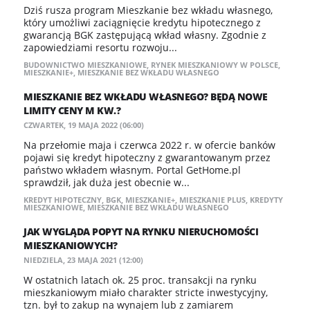
Dziś rusza program Mieszkanie bez wkładu własnego,
który umożliwi zaciągnięcie kredytu hipotecznego z
gwarancją BGK zastępującą wkład własny. Zgodnie z
zapowiedziami resortu rozwoju...
BUDOWNICTWO MIESZKANIOWE
,
RYNEK MIESZKANIOWY W POLSCE
,
MIESZKANIE+
,
MIESZKANIE BEZ WKŁADU WŁASNEGO
MIESZKANIE BEZ WKŁADU WŁASNEGO? BĘDĄ NOWE
LIMITY CENY M KW.?
CZWARTEK, 19 MAJA 2022 (06:00)
Na przełomie maja i czerwca 2022 r. w ofercie banków
pojawi się kredyt hipoteczny z gwarantowanym przez
państwo wkładem własnym. Portal GetHome.pl
sprawdził, jak duża jest obecnie w...
KREDYT HIPOTECZNY
,
BGK
,
MIESZKANIE+
,
MIESZKANIE PLUS
,
KREDYTY
MIESZKANIOWE
,
MIESZKANIE BEZ WKŁADU WŁASNEGO
JAK WYGLĄDA POPYT NA RYNKU NIERUCHOMOŚCI
MIESZKANIOWYCH?
NIEDZIELA, 23 MAJA 2021 (12:00)
W ostatnich latach ok. 25 proc. transakcji na rynku
mieszkaniowym miało charakter stricte inwestycyjny,
tzn. był to zakup na wynajem lub z zamiarem