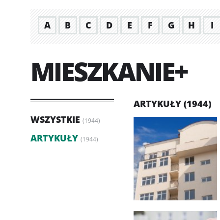
A
B
C
D
E
F
G
H
I
MIESZKANIE+
ARTYKUŁY (1944)
WSZYSTKIE
(1944)
ARTYKUŁY
(1944)