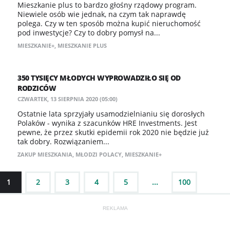
Mieszkanie plus to bardzo głośny rządowy program.
Niewiele osób wie jednak, na czym tak naprawdę
polega. Czy w ten sposób można kupić nieruchomość
pod inwestycje? Czy to dobry pomysł na...
MIESZKANIE+
,
MIESZKANIE PLUS
350 TYSIĘCY MŁODYCH WYPROWADZIŁO SIĘ OD
RODZICÓW
CZWARTEK, 13 SIERPNIA 2020 (05:00)
​Ostatnie lata sprzyjały usamodzielnianiu się dorosłych
Polaków - wynika z szacunków HRE Investments. Jest
pewne, że przez skutki epidemii rok 2020 nie będzie już
tak dobry. Rozwiązaniem...
ZAKUP MIESZKANIA
,
MŁODZI POLACY
,
MIESZKANIE+
1
2
3
4
5
...
100
NASTĘPNE
REKLAMA