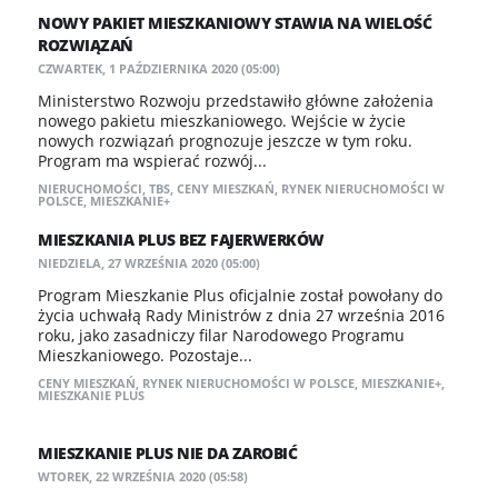
NOWY PAKIET MIESZKANIOWY STAWIA NA WIELOŚĆ
ROZWIĄZAŃ
CZWARTEK, 1 PAŹDZIERNIKA 2020 (05:00)
​Ministerstwo Rozwoju przedstawiło główne założenia
nowego pakietu mieszkaniowego. Wejście w życie
nowych rozwiązań prognozuje jeszcze w tym roku.
Program ma wspierać rozwój...
NIERUCHOMOŚCI
,
TBS
,
CENY MIESZKAŃ
,
RYNEK NIERUCHOMOŚCI W
POLSCE
,
MIESZKANIE+
MIESZKANIA PLUS BEZ FAJERWERKÓW
NIEDZIELA, 27 WRZEŚNIA 2020 (05:00)
Program Mieszkanie Plus oficjalnie został powołany do
życia uchwałą Rady Ministrów z dnia 27 września 2016
roku, jako zasadniczy filar Narodowego Programu
Mieszkaniowego. Pozostaje...
CENY MIESZKAŃ
,
RYNEK NIERUCHOMOŚCI W POLSCE
,
MIESZKANIE+
,
MIESZKANIE PLUS
MIESZKANIE PLUS NIE DA ZAROBIĆ
WTOREK, 22 WRZEŚNIA 2020 (05:58)