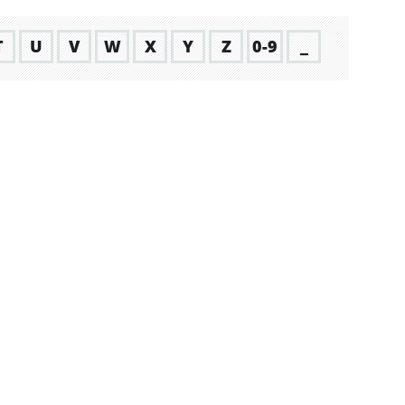
T
U
V
W
X
Y
Z
0-9
_