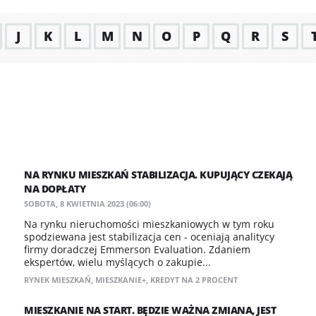
J
K
L
M
N
O
P
Q
R
S
NA RYNKU MIESZKAŃ STABILIZACJA. KUPUJĄCY CZEKAJĄ
NA DOPŁATY
SOBOTA, 8 KWIETNIA 2023 (06:00)
​Na rynku nieruchomości mieszkaniowych w tym roku
spodziewana jest stabilizacja cen - oceniają analitycy
firmy doradczej Emmerson Evaluation. Zdaniem
ekspertów, wielu myślących o zakupie...
RYNEK MIESZKAŃ
,
MIESZKANIE+
,
KREDYT NA 2 PROCENT
MIESZKANIE NA START. BĘDZIE WAŻNA ZMIANA, JEST