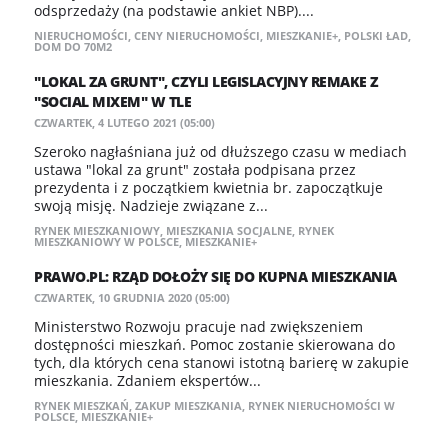
odsprzedaży (na podstawie ankiet NBP)....
NIERUCHOMOŚCI
,
CENY NIERUCHOMOŚCI
,
MIESZKANIE+
,
POLSKI ŁAD
,
DOM DO 70M2
"LOKAL ZA GRUNT", CZYLI LEGISLACYJNY REMAKE Z
"SOCIAL MIXEM" W TLE
CZWARTEK, 4 LUTEGO 2021 (05:00)
Szeroko nagłaśniana już od dłuższego czasu w mediach
ustawa "lokal za grunt" została podpisana przez
prezydenta i z początkiem kwietnia br. zapoczątkuje
swoją misję. Nadzieje związane z...
RYNEK MIESZKANIOWY
,
MIESZKANIA SOCJALNE
,
RYNEK
MIESZKANIOWY W POLSCE
,
MIESZKANIE+
​PRAWO.PL: RZĄD DOŁOŻY SIĘ DO KUPNA MIESZKANIA
CZWARTEK, 10 GRUDNIA 2020 (05:00)
Ministerstwo Rozwoju pracuje nad zwiększeniem
dostępności mieszkań. Pomoc zostanie skierowana do
tych, dla których cena stanowi istotną barierę w zakupie
mieszkania. Zdaniem ekspertów...
RYNEK MIESZKAŃ
,
ZAKUP MIESZKANIA
,
RYNEK NIERUCHOMOŚCI W
POLSCE
,
MIESZKANIE+