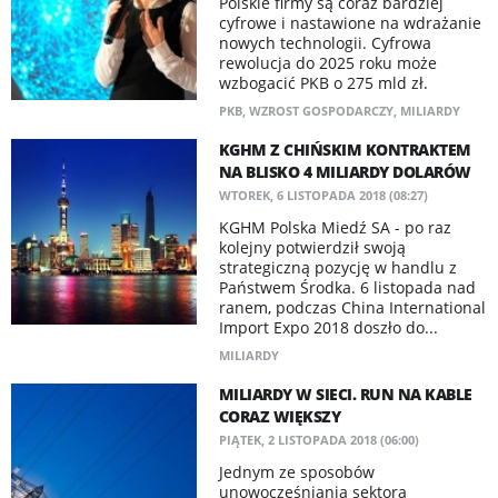
Polskie firmy są coraz bardziej
cyfrowe i nastawione na wdrażanie
nowych technologii. Cyfrowa
rewolucja do 2025 roku może
wzbogacić PKB o 275 mld zł.
PKB
,
WZROST GOSPODARCZY
,
MILIARDY
KGHM Z CHIŃSKIM KONTRAKTEM
NA BLISKO 4 MILIARDY DOLARÓW
WTOREK, 6 LISTOPADA 2018 (08:27)
KGHM Polska Miedź SA - po raz
kolejny potwierdził swoją
strategiczną pozycję w handlu z
Państwem Środka. 6 listopada nad
ranem, podczas China International
Import Expo 2018 doszło do...
MILIARDY
MILIARDY W SIECI. RUN NA KABLE
CORAZ WIĘKSZY
PIĄTEK, 2 LISTOPADA 2018 (06:00)
Jednym ze sposobów
unowocześniania sektora