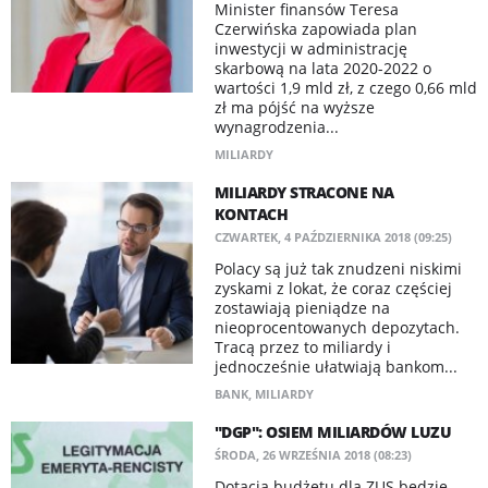
Minister finansów Teresa
Czerwińska zapowiada plan
inwestycji w administrację
skarbową na lata 2020-2022 o
wartości 1,9 mld zł, z czego 0,66 mld
zł ma pójść na wyższe
wynagrodzenia...
MILIARDY
MILIARDY STRACONE NA
KONTACH
CZWARTEK, 4 PAŹDZIERNIKA 2018 (09:25)
Polacy są już tak znudzeni niskimi
zyskami z lokat, że coraz częściej
zostawiają pieniądze na
nieoprocentowanych depozytach.
Tracą przez to miliardy i
jednocześnie ułatwiają bankom...
BANK
,
MILIARDY
"DGP": OSIEM MILIARDÓW LUZU
ŚRODA, 26 WRZEŚNIA 2018 (08:23)
Dotacja budżetu dla ZUS będzie