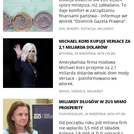
sporo mniejsza, niż zakładano. To
daje komfort w zarządzaniu
finansami państwa - informuje we
wtorek "Dziennik Gazeta Prawna".
ZUS
,
BUDŻET
,
DOTACJA
,
MILIARDY
MICHAEL KORS KUPUJE VERSACE ZA
2,1 MILIARDA DOLARÓW
WTOREK, 25 WRZEŚNIA 2018 (19:20)
Amerykańska firma modowa
Michael Kors przejmie za 2,1
miliarda dolarów włoski dom mody
Versace - poinformowano we
wtorek.
MODA
,
VERSACE
,
MILIARDY
MILIARDY DŁUGÓW W ZUS MIMO
PROSPERITY
PONIEDZIAŁEK, 24 WRZEŚNIA 2018 (07:28)
Od początku roku pół miliona firm
nie wpłaciło 3,5 mld zł składek.
Kolejne 2,8 mld zł ZUS potrącił z