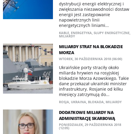
dystrybucji energii elektrycznej i
zwiększania niezawodności dostaw
energii jest zastępowanie
napowietrznych linii
energetycznych liniami...
KABLE
,
ENERGETYKA
,
SŁUPY ENERGETYCZNE
,
MILIARDY
MILIARDY STRAT NA BLOKADZIE
MORZA
WTOREK, 30 PAŹDZIERNIKA 2018 (06:00)
Ukraińskie porty straciły około
miliarda hrywien na rosyjskiej
blokadzie Morza Azowskiego. Takie
dane przekazał ukraiński minister
infrastruktury. Rosjanie od kilku
miesięcy zatrzymują do...
ROSJA
,
UKRAINA
,
BLOKADA
,
MILIARDY
DODATKOWE MILIARDY NA
ADMINISTRACJĘ SKARBOWĄ
PONIEDZIAŁEK, 29 PAŹDZIERNIKA 2018
(12:05)