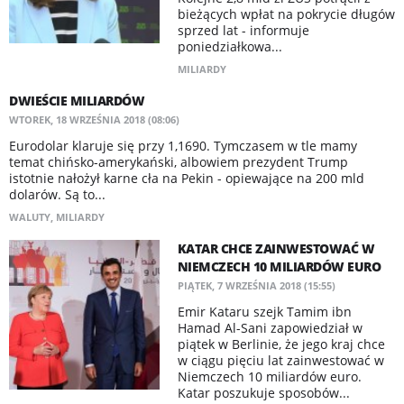
bieżących wpłat na pokrycie długów
sprzed lat - informuje
poniedziałkowa...
MILIARDY
DWIEŚCIE MILIARDÓW
WTOREK, 18 WRZEŚNIA 2018 (08:06)
Eurodolar klaruje się przy 1,1690. Tymczasem w tle mamy
temat chińsko-amerykański, albowiem prezydent Trump
istotnie nałożył karne cła na Pekin - opiewające na 200 mld
dolarów. Są to...
WALUTY
,
MILIARDY
KATAR CHCE ZAINWESTOWAĆ W
NIEMCZECH 10 MILIARDÓW EURO
PIĄTEK, 7 WRZEŚNIA 2018 (15:55)
Emir Kataru szejk Tamim ibn
Hamad Al-Sani zapowiedział w
piątek w Berlinie, że jego kraj chce
w ciągu pięciu lat zainwestować w
Niemczech 10 miliardów euro.
Katar poszukuje sposobów...