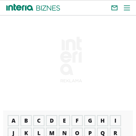
A
B
C
D
E
F
G
H
I
J
K
L
M
N
O
P
Q
R