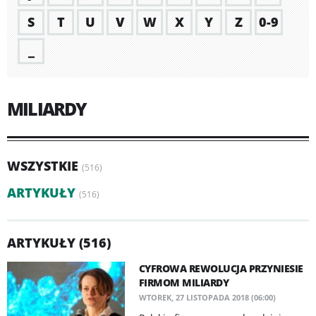
S
T
U
V
W
X
Y
Z
0-9
_
MILIARDY
WSZYSTKIE
(516)
ARTYKUŁY
(516)
ARTYKUŁY (516)
CYFROWA REWOLUCJA PRZYNIESIE
FIRMOM MILIARDY
WTOREK, 27 LISTOPADA 2018 (06:00)