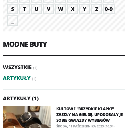
S
T
U
V
W
X
Y
Z
0-9
_
MODNE BUTY
WSZYSTKIE
(1)
ARTYKUŁY
(1)
ARTYKUŁY (1)
KULTOWE "BRZYDKIE KLAPKI"
ZASZŁY NA GIEŁDĘ. UPODOBAŁY JE
SOBIE GWIAZDY WYBIEGÓW
ŚRODA, 11 PAŹDZIERNIKA 2023 (10:34)