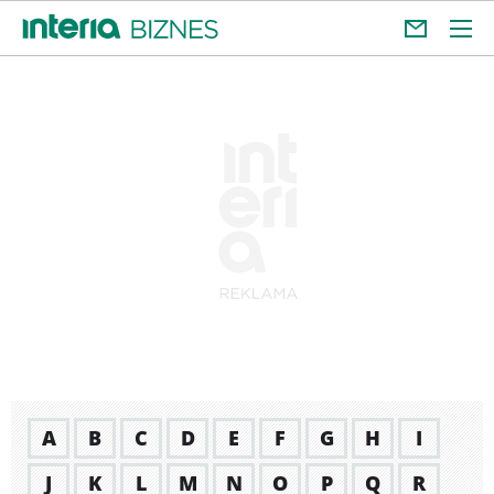
A
B
C
D
E
F
G
H
I
J
K
L
M
N
O
P
Q
R