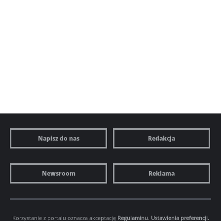
Napisz do nas
Redakcja
Newsroom
Reklama
Korzystanie z portalu oznacza akceptację
Regulaminu
.
Ustawienia preferencji.