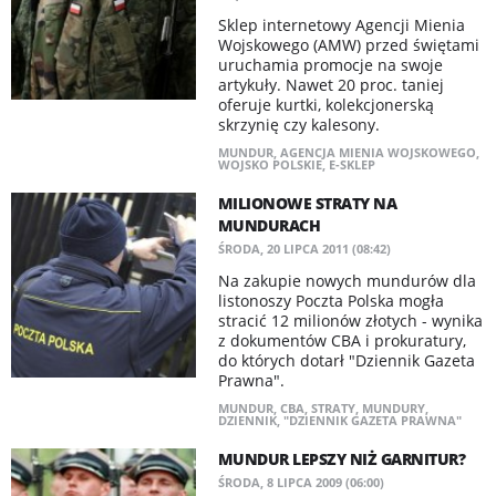
Sklep internetowy Agencji Mienia
Wojskowego (AMW) przed świętami
uruchamia promocje na swoje
artykuły. Nawet 20 proc. taniej
oferuje kurtki, kolekcjonerską
skrzynię czy kalesony.
MUNDUR
,
AGENCJA MIENIA WOJSKOWEGO
,
WOJSKO POLSKIE
,
E-SKLEP
MILIONOWE STRATY NA
MUNDURACH
ŚRODA, 20 LIPCA 2011 (08:42)
Na zakupie nowych mundurów dla
listonoszy Poczta Polska mogła
stracić 12 milionów złotych - wynika
z dokumentów CBA i prokuratury,
do których dotarł "Dziennik Gazeta
Prawna".
MUNDUR
,
CBA
,
STRATY
,
MUNDURY
,
DZIENNIK
,
"DZIENNIK GAZETA PRAWNA"
MUNDUR LEPSZY NIŻ GARNITUR?
ŚRODA, 8 LIPCA 2009 (06:00)