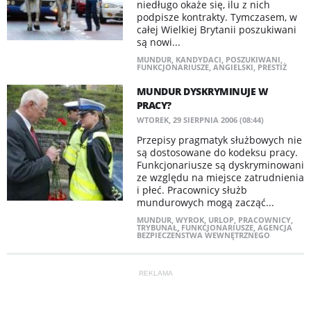
niedługo okaże się, ilu z nich
podpisze kontrakty. Tymczasem, w
całej Wielkiej Brytanii poszukiwani
są nowi...
MUNDUR
,
KANDYDACI
,
POSZUKIWANI
,
FUNKCJONARIUSZE
,
ANGIELSKI
,
PRESTIŻ
MUNDUR DYSKRYMINUJE W
PRACY?
WTOREK, 29 SIERPNIA 2006 (08:44)
Przepisy pragmatyk służbowych nie
są dostosowane do kodeksu pracy.
Funkcjonariusze są dyskryminowani
ze względu na miejsce zatrudnienia
i płeć. Pracownicy służb
mundurowych mogą zacząć...
MUNDUR
,
WYROK
,
URLOP
,
PRACOWNICY
,
TRYBUNAŁ
,
FUNKCJONARIUSZE
,
AGENCJA
BEZPIECZEŃSTWA WEWNĘTRZNEGO
REKLAMA