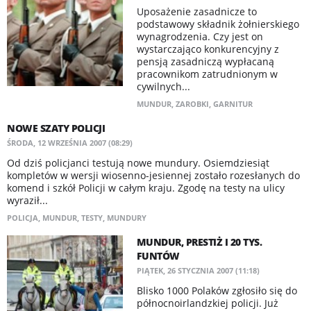
Uposażenie zasadnicze to
podstawowy składnik żołnierskiego
wynagrodzenia. Czy jest on
wystarczająco konkurencyjny z
pensją zasadniczą wypłacaną
pracownikom zatrudnionym w
cywilnych...
MUNDUR
,
ZAROBKI
,
GARNITUR
NOWE SZATY POLICJI
ŚRODA, 12 WRZEŚNIA 2007 (08:29)
Od dziś policjanci testują nowe mundury. Osiemdziesiąt
kompletów w wersji wiosenno-jesiennej zostało rozesłanych do
komend i szkół Policji w całym kraju. Zgodę na testy na ulicy
wyraził...
POLICJA
,
MUNDUR
,
TESTY
,
MUNDURY
MUNDUR, PRESTIŻ I 20 TYS.
FUNTÓW
PIĄTEK, 26 STYCZNIA 2007 (11:18)
Blisko 1000 Polaków zgłosiło się do
północnoirlandzkiej policji. Już