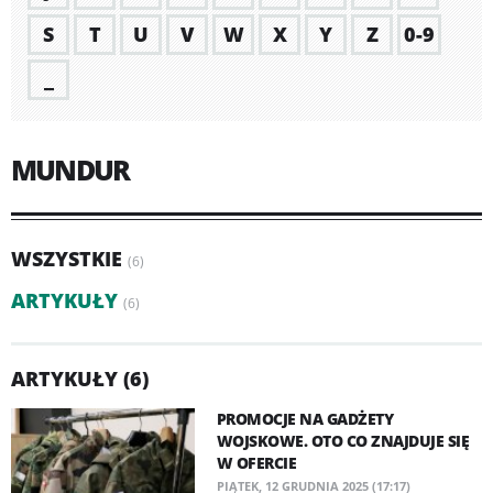
S
T
U
V
W
X
Y
Z
0-9
_
MUNDUR
WSZYSTKIE
(6)
ARTYKUŁY
(6)
ARTYKUŁY (6)
PROMOCJE NA GADŻETY
WOJSKOWE. OTO CO ZNAJDUJE SIĘ
W OFERCIE
PIĄTEK, 12 GRUDNIA 2025 (17:17)