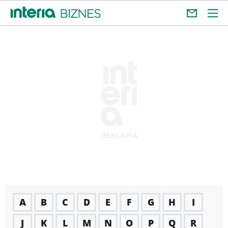
A
B
C
D
E
F
G
H
I
J
K
L
M
N
O
P
Q
R