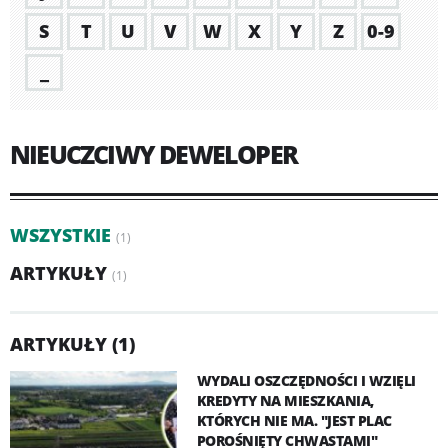
S
T
U
V
W
X
Y
Z
0-9
_
NIEUCZCIWY DEWELOPER
WSZYSTKIE
(1)
ARTYKUŁY
(1)
ARTYKUŁY (1)
WYDALI OSZCZĘDNOŚCI I WZIĘLI
KREDYTY NA MIESZKANIA,
KTÓRYCH NIE MA. "JEST PLAC
POROŚNIĘTY CHWASTAMI"