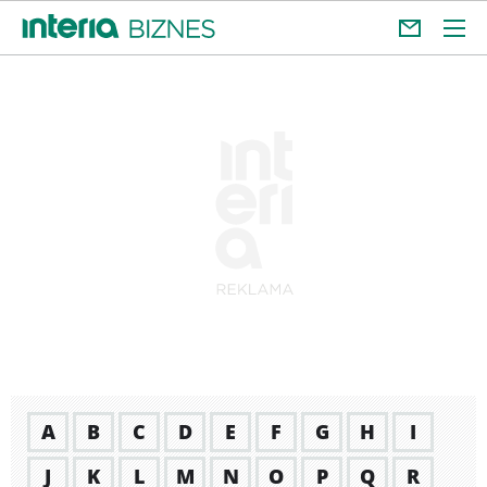
A
B
C
D
E
F
G
H
I
J
K
L
M
N
O
P
Q
R