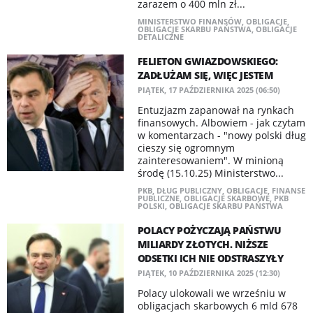
zarazem o 400 mln zł...
MINISTERSTWO FINANSÓW
,
OBLIGACJE
,
OBLIGACJE SKARBU PAŃSTWA
,
OBLIGACJE
DETALICZNE
FELIETON GWIAZDOWSKIEGO:
ZADŁUŻAM SIĘ, WIĘC JESTEM
PIĄTEK, 17 PAŹDZIERNIKA 2025 (06:50)
Entuzjazm zapanował na rynkach
finansowych. Albowiem - jak czytam
w komentarzach - "nowy polski dług
cieszy się ogromnym
zainteresowaniem". W minioną
środę (15.10.25) Ministerstwo...
PKB
,
DŁUG PUBLICZNY
,
OBLIGACJE
,
FINANSE
PUBLICZNE
,
OBLIGACJE SKARBOWE
,
PKB
POLSKI
,
OBLIGACJE SKARBU PAŃSTWA
POLACY POŻYCZAJĄ PAŃSTWU
MILIARDY ZŁOTYCH. NIŻSZE
ODSETKI ICH NIE ODSTRASZYŁY
PIĄTEK, 10 PAŹDZIERNIKA 2025 (12:30)
Polacy ulokowali we wrześniu w
obligacjach skarbowych 6 mld 678