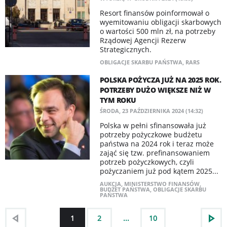
Resort finansów poinformował o
wyemitowaniu obligacji skarbowych
o wartości 500 mln zł, na potrzeby
Rządowej Agencji Rezerw
Strategicznych.
OBLIGACJE SKARBU PAŃSTWA
,
RARS
POLSKA POŻYCZA JUŻ NA 2025 ROK.
POTRZEBY DUŻO WIĘKSZE NIŻ W
TYM ROKU
ŚRODA, 23 PAŹDZIERNIKA 2024 (14:32)
Polska w pełni sfinansowała już
potrzeby pożyczkowe budżetu
państwa na 2024 rok i teraz może
zająć się tzw. prefinansowaniem
potrzeb pożyczkowych, czyli
pożyczaniem już pod kątem 2025...
AUKCJA
,
MINISTERSTWO FINANSÓW
,
BUDŻET PAŃSTWA
,
OBLIGACJE SKARBU
PAŃSTWA
1
2
...
10