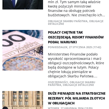
mln zł. Tym samym taką właśnie
kwotę pożyczyli ministrowi
finansów na obsługę potrzeb
budżetowych. Nie zniechęciło ich...
OBLIGACJE SKARBU PAŃSTWA
,
OBLIGACJE
DETALICZNE
POLACY CHĘTNIE TAK
OSZCZĘDZAJĄ. RESORT FINANSÓW
PODAŁ WARUNKI
PONIEDZIAŁEK, 27 STYCZNIA 2025 (17:42)
Ministerstwo Finansów podało
wysokość oprocentowania i marż
obligacji oszczędnościowych, które
będą dostępne w lutym. Polacy
chętnie lokują pieniądze w
obligacjach Skarbu Państwa....
OSZCZĘDNOŚCI
,
OBLIGACJE SKARBU
PAŃSTWA
,
OBLIGACJE DETALICZNE
DUŻE PIENIĄDZE NA STRATEGICZNE
REZERWY. PÓŁ MILIARDA ZŁOTYCH
W OBLIGACJACH
WTOREK, 17 GRUDNIA 2024 (13:55)