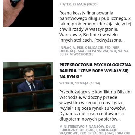
PIĄTEK, 22 MAJA (06:30)
Rosną koszty finansowania
państwowego długu publicznego. Z
takim problemem zderzają się w tej
chwili rządy w Waszyngtonie,
Warszawie, Berlinie i w wielu
innych stolicach. Podwyższona...
INFLACJA
,
PKB
,
OBLIGACJE
,
FED
,
NBP
,
OBLIGACJE SKARBU PAŃSTWA
,
WOJNA NA
BLISKIM WSCHODZIE
PRZEKROCZONA PSYCHOLOGICZNA
BARIERA. "CENY ROPY WYLAŁY SIĘ
NA RYNKI"
WTOREK, 19 MAJA (16:14)
Przedłużający się konflikt na Bliskim
Wschodzie, widoczny przede
wszystkim w cenach ropy i gazu,
"wylał" się poza rynek surowców.
Dynamicznie rosną rentowności
długoterminowych papierów...
MINISTERSTWO FINANSÓW
,
DŁUG
PUBLICZNY
,
OBLIGACJE
,
OBLIGACJE
SKARBOWE
,
PKO BP SA
,
OBLIGACJE SKARBU