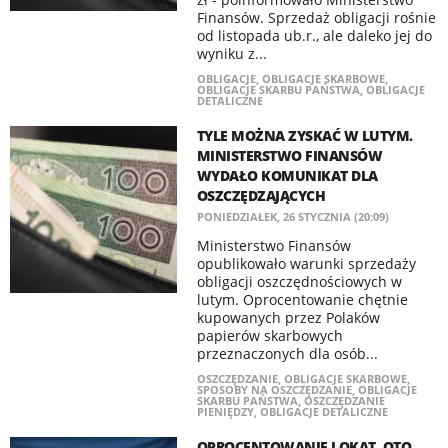
Finansów. Sprzedaż obligacji rośnie
od listopada ub.r., ale daleko jej do
wyniku z...
OBLIGACJE
,
OBLIGACJE SKARBOWE
,
OBLIGACJE SKARBU PAŃSTWA
,
OBLIGACJE
DETALICZNE
TYLE MOŻNA ZYSKAĆ W LUTYM.
MINISTERSTWO FINANSÓW
WYDAŁO KOMUNIKAT DLA
OSZCZĘDZAJĄCYCH
PONIEDZIAŁEK, 26 STYCZNIA (20:09)
Ministerstwo Finansów
opublikowało warunki sprzedaży
obligacji oszczędnościowych w
lutym. Oprocentowanie chętnie
kupowanych przez Polaków
papierów skarbowych
przeznaczonych dla osób...
OSZCZĘDZANIE
,
OBLIGACJE SKARBOWE
,
SPOSOBY NA OSZCZĘDZANIE
,
OBLIGACJE
SKARBU PAŃSTWA
,
OSZCZĘDZANIE
PIENIĘDZY
,
OBLIGACJE DETALICZNE
OPROCENTOWANIE LOKAT. OTO