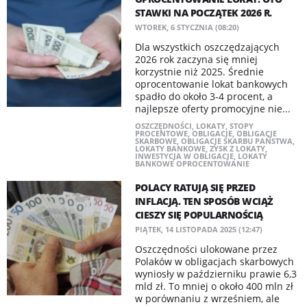
STAWKI NA POCZĄTEK 2026 R.
WTOREK, 6 STYCZNIA (08:20)
Dla wszystkich oszczędzających
2026 rok zaczyna się mniej
korzystnie niż 2025. Średnie
oprocentowanie lokat bankowych
spadło do około 3-4 procent, a
najlepsze oferty promocyjne nie...
OSZCZĘDNOŚCI
,
LOKATY
,
STOPY
PROCENTOWE
,
OBLIGACJE
,
OBLIGACJE
SKARBOWE
,
OBLIGACJE SKARBU PAŃSTWA
,
LOKATY BANKOWE
,
ZYSK Z LOKATY
,
INWESTYCJA W OBLIGACJE
,
LOKATY
BANKOWE OPROCENTOWANIE
POLACY RATUJĄ SIĘ PRZED
INFLACJĄ. TEN SPOSÓB WCIĄŻ
CIESZY SIĘ POPULARNOŚCIĄ
PIĄTEK, 14 LISTOPADA 2025 (12:47)
Oszczędności ulokowane przez
Polaków w obligacjach skarbowych
wyniosły w październiku prawie 6,3
mld zł. To mniej o około 400 mln zł
w porównaniu z wrześniem, ale