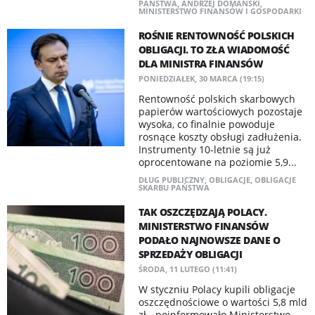
PAŃSTWA
,
ANDRZEJ DOMAŃSKI
,
MINISTERSTWO FINANSÓW I GOSPODARKI
ROŚNIE RENTOWNOŚĆ POLSKICH
OBLIGACJI. TO ZŁA WIADOMOŚĆ
DLA MINISTRA FINANSÓW
PONIEDZIAŁEK, 30 MARCA (19:15)
Rentowność polskich skarbowych
papierów wartościowych pozostaje
wysoka, co finalnie powoduje
rosnące koszty obsługi zadłużenia.
Instrumenty 10-letnie są już
oprocentowane na poziomie 5,9...
DŁUG PUBLICZNY
,
OBLIGACJE
,
OBLIGACJE
SKARBU PAŃSTWA
TAK OSZCZĘDZAJĄ POLACY.
MINISTERSTWO FINANSÓW
PODAŁO NAJNOWSZE DANE O
SPRZEDAŻY OBLIGACJI
ŚRODA, 11 LUTEGO (11:41)
W styczniu Polacy kupili obligacje
oszczędnościowe o wartości 5,8 mld
zł - poinformowało Ministerstwo