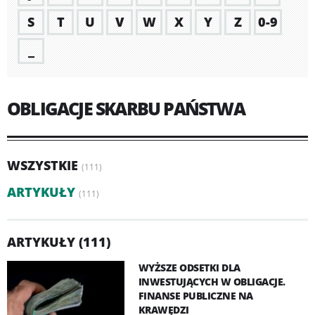
S
T
U
V
W
X
Y
Z
0-9
_
OBLIGACJE SKARBU PAŃSTWA
WSZYSTKIE
(111)
ARTYKUŁY
(111)
ARTYKUŁY (111)
WYŻSZE ODSETKI DLA
INWESTUJĄCYCH W OBLIGACJE.
FINANSE PUBLICZNE NA
KRAWĘDZI