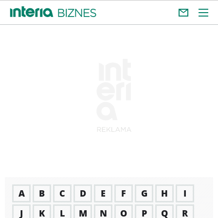
A
B
C
D
E
F
G
H
I
J
K
L
M
N
O
P
Q
R