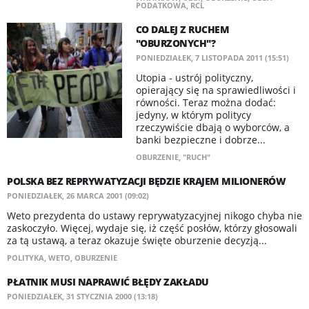
PODATKOWA
,
RCL
CO DALEJ Z RUCHEM
"OBURZONYCH"?
PONIEDZIAŁEK, 7 LISTOPADA 2011 (15:51)
Utopia - ustrój polityczny,
opierający się na sprawiedliwości i
równości. Teraz można dodać:
jedyny, w którym politycy
rzeczywiście dbają o wyborców, a
banki bezpieczne i dobrze...
OBURZENIE
,
"RUCH"
POLSKA BEZ REPRYWATYZACJI BĘDZIE KRAJEM MILIONERÓW
PONIEDZIAŁEK, 26 MARCA 2001 (09:02)
Weto prezydenta do ustawy reprywatyzacyjnej nikogo chyba nie
zaskoczyło. Więcej, wydaje się, iż część posłów, którzy głosowali
za tą ustawą, a teraz okazuje święte oburzenie decyzją...
POLITYKA
,
WETO
,
OBURZENIE
PŁATNIK MUSI NAPRAWIĆ BŁĘDY ZAKŁADU
PONIEDZIAŁEK, 31 STYCZNIA 2000 (13:18)