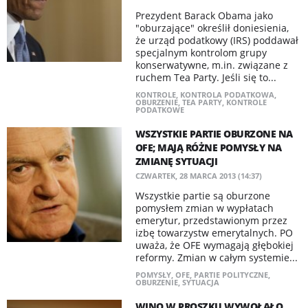
Prezydent Barack Obama jako
"oburzające" określił doniesienia,
że urząd podatkowy (IRS) poddawał
specjalnym kontrolom grupy
konserwatywne, m.in. związane z
ruchem Tea Party. Jeśli się to...
KONTROLE
,
KONTROLA PODATKOWA
,
OBURZENIE
,
TEA PARTY
,
KONTROLE
PODATKOWE
WSZYSTKIE PARTIE OBURZONE NA
OFE; MAJĄ RÓŻNE POMYSŁY NA
ZMIANĘ SYTUACJI
CZWARTEK, 28 MARCA 2013 (14:37)
Wszystkie partie są oburzone
pomysłem zmian w wypłatach
emerytur, przedstawionym przez
izbę towarzystw emerytalnych. PO
uważa, że OFE wymagają głębokiej
reformy. Zmian w całym systemie...
POMYSŁY
,
OFE
,
PARTIE POLITYCZNE
,
OBURZENIE
,
SYTUACJA
WINO W PROSZKU WYWOŁAŁO