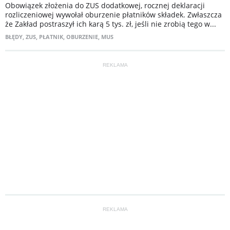
Obowiązek złożenia do ZUS dodatkowej, rocznej deklaracji
rozliczeniowej wywołał oburzenie płatników składek. Zwłaszcza
że Zakład postraszył ich karą 5 tys. zł, jeśli nie zrobią tego w...
BŁĘDY
,
ZUS
,
PŁATNIK
,
OBURZENIE
,
MUS
REKLAMA
REKLAMA