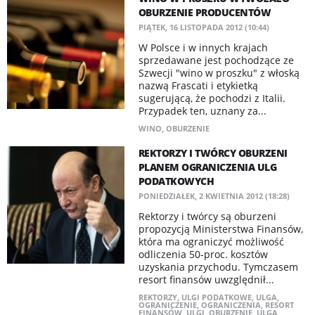
OBURZENIE PRODUCENTÓW
PIĄTEK, 16 LISTOPADA 2012 (10:44)
W Polsce i w innych krajach
sprzedawane jest pochodzące ze
Szwecji "wino w proszku" z włoską
nazwą Frascati i etykietką
sugerującą, że pochodzi z Italii.
Przypadek ten, uznany za...
WINO
,
OBURZENIE
REKTORZY I TWÓRCY OBURZENI
PLANEM OGRANICZENIA ULG
PODATKOWYCH
PONIEDZIAŁEK, 2 KWIETNIA 2012 (18:28)
Rektorzy i twórcy są oburzeni
propozycją Ministerstwa Finansów,
która ma ograniczyć możliwość
odliczenia 50-proc. kosztów
uzyskania przychodu. Tymczasem
resort finansów uwzględnił...
REKTORZY
,
ULGI PODATKOWE
,
ULGA
,
OGRANICZENIE
,
OGRANICZENIA
,
RESORT
FINANSÓW
,
ULGI
,
OBURZENIE
,
ULGA