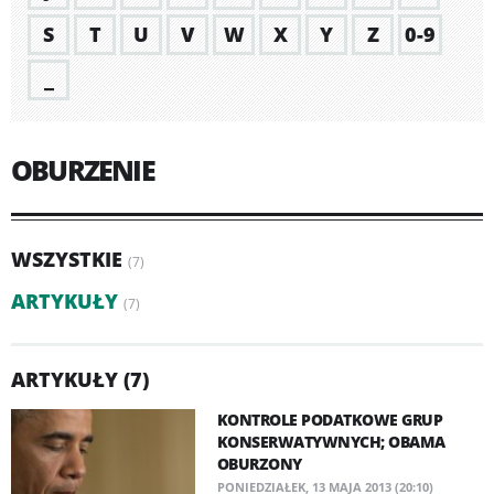
S
T
U
V
W
X
Y
Z
0-9
_
OBURZENIE
WSZYSTKIE
(7)
ARTYKUŁY
(7)
ARTYKUŁY (7)
KONTROLE PODATKOWE GRUP
KONSERWATYWNYCH; OBAMA
OBURZONY
PONIEDZIAŁEK, 13 MAJA 2013 (20:10)