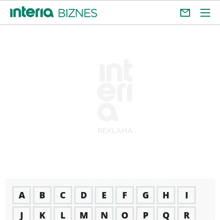
A
B
C
D
E
F
G
H
I
J
K
L
M
N
O
P
Q
R