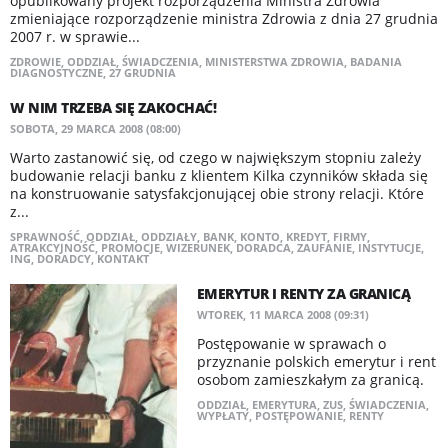
opublikowany projekt rozporządzenia Ministra Zdrowia
zmieniające rozporządzenie ministra Zdrowia z dnia 27 grudnia
2007 r. w sprawie...
ZDROWIE
,
ODDZIAŁ
,
ŚWIADCZENIA
,
MINISTERSTWA ZDROWIA
,
BADANIA
DIAGNOSTYCZNE
,
27 GRUDNIA
W NIM TRZEBA SIĘ ZAKOCHAĆ!
SOBOTA, 29 MARCA 2008 (08:00)
Warto zastanowić się, od czego w największym stopniu zależy
budowanie relacji banku z klientem Kilka czynników składa się
na konstruowanie satysfakcjonującej obie strony relacji. Które
z...
SPRAWNOŚĆ
,
ODDZIAŁ
,
ODDZIAŁY
,
BANK
,
KONTO
,
KREDYT
,
FIRMY
,
ATRAKCYJNOŚĆ
,
PROMOCJE
,
WIZERUNEK
,
DORADCA
,
ZAUFANIE
,
INSTYTUCJE
,
ING
,
DORADCY
,
KONTAKT
EMERYTUR I RENTY ZA GRANICĄ
WTOREK, 11 MARCA 2008 (09:31)
Postępowanie w sprawach o
przyznanie polskich emerytur i rent
osobom zamieszkałym za granicą.
ODDZIAŁ
,
EMERYTURA
,
ZUS
,
ŚWIADCZENIA
,
WYPŁATY
,
POSTĘPOWANIE
,
RENTY