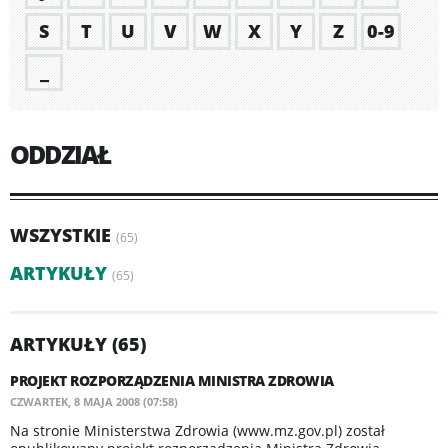
S
T
U
V
W
X
Y
Z
0-9
_
ODDZIAŁ
WSZYSTKIE
(65)
ARTYKUŁY
(65)
ARTYKUŁY (65)
PROJEKT ROZPORZĄDZENIA MINISTRA ZDROWIA
CZWARTEK, 8 MAJA 2008 (07:58)
Na stronie Ministerstwa Zdrowia (www.mz.gov.pl) został