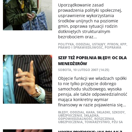
Uporządkowanie zasad
prowadzenia polityki społecznej,
usprawnienie wykorzystania
środków unijnych na poziomie
gmin, poprawa sytuacji rodzin
dotkniętych strukturalnym
bezrobociem oraz...
POLITYKA
,
ODDZIAŁ
,
USTAWY
,
PFRON
,
KPP
,
PRAWO I SPRAWIEDLIWOŚĆ
,
POPRAWA
SZEF TEŻ POPEŁNIA BŁĘDY: OC DLA
MENEDŻERÓW
SOBOTA, 10 LUTEGO 2007 (14:25)
Objęcie funkcji we władzach spółki
to nie tylko przyjęcie dobrego
samochodu służbowego, wysoka
pensja, ale także odpowiedzialność
mająca konkretny wymiar
finansowy w razie pojawienia się...
BŁĘDY
,
ODDZIAŁ
,
KARA
,
SKŁADKI
,
SZKODY
,
UBEZPIECZENIE
,
SKŁADKA
,
ODPOWIEDZIALNOŚĆ
,
ROSZCZENIA
,
UBEZPIECZENIA
,
TOWARZYSTWO
,
PZU SA