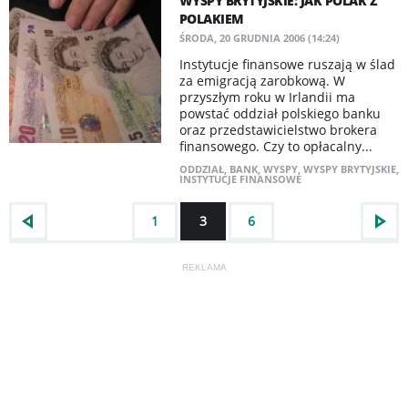
WYSPY BRYTYJSKIE: JAK POLAK Z
POLAKIEM
ŚRODA, 20 GRUDNIA 2006 (14:24)
Instytucje finansowe ruszają w ślad
za emigracją zarobkową. W
przyszłym roku w Irlandii ma
powstać oddział polskiego banku
oraz przedstawicielstwo brokera
finansowego. Czy to opłacalny...
ODDZIAŁ
,
BANK
,
WYSPY
,
WYSPY BRYTYJSKIE
,
INSTYTUCJE FINANSOWE
1
3
6
REKLAMA