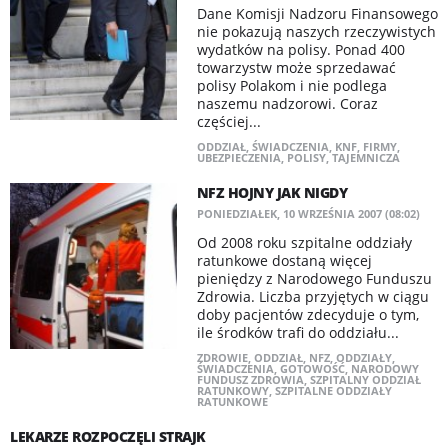
Dane Komisji Nadzoru Finansowego
nie pokazują naszych rzeczywistych
wydatków na polisy. Ponad 400
towarzystw może sprzedawać
polisy Polakom i nie podlega
naszemu nadzorowi. Coraz
częściej...
ODDZIAŁ
,
ŚWIADCZENIA
,
KNF
,
FIRMY
,
UBEZPIECZENIA
,
POLISY
,
TAJEMNICZA
NFZ HOJNY JAK NIGDY
PONIEDZIAŁEK, 10 WRZEŚNIA 2007 (08:02)
Od 2008 roku szpitalne oddziały
ratunkowe dostaną więcej
pieniędzy z Narodowego Funduszu
Zdrowia. Liczba przyjętych w ciągu
doby pacjentów zdecyduje o tym,
ile środków trafi do oddziału...
ZDROWIE
,
ODDZIAŁ
,
NFZ
,
ODDZIAŁY
,
ŚWIADCZENIA
,
GOTOWOŚĆ
,
NARODOWY
FUNDUSZ ZDROWIA
,
SZPITALNY ODDZIAŁ
RATUNKOWY
,
SZPITALNE ODDZIAŁY
RATUNKOWE
LEKARZE ROZPOCZĘLI STRAJK