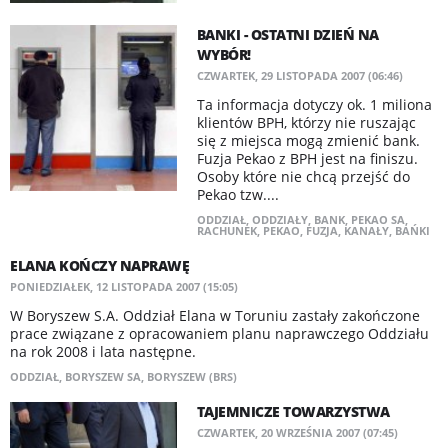
BANKI - OSTATNI DZIEŃ NA
WYBÓR!
CZWARTEK, 29 LISTOPADA 2007 (06:46)
Ta informacja dotyczy ok. 1 miliona
klientów BPH, którzy nie ruszając
się z miejsca mogą zmienić bank.
Fuzja Pekao z BPH jest na finiszu.
Osoby które nie chcą przejść do
Pekao tzw....
ODDZIAŁ
,
ODDZIAŁY
,
BANK
,
PEKAO SA
,
RACHUNEK
,
PEKAO
,
FUZJA
,
KANAŁY
,
BAŃKI
ELANA KOŃCZY NAPRAWĘ
PONIEDZIAŁEK, 12 LISTOPADA 2007 (15:05)
W Boryszew S.A. Oddział Elana w Toruniu zastały zakończone
prace związane z opracowaniem planu naprawczego Oddziału
na rok 2008 i lata następne.
ODDZIAŁ
,
BORYSZEW SA
,
BORYSZEW (BRS)
TAJEMNICZE TOWARZYSTWA
CZWARTEK, 20 WRZEŚNIA 2007 (07:45)