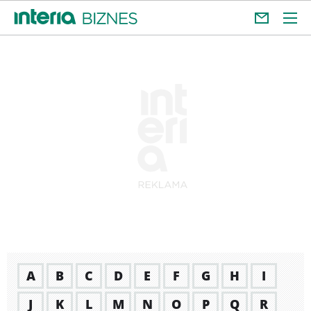
A
B
C
D
E
F
G
H
I
J
K
L
M
N
O
P
Q
R