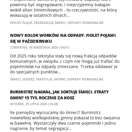
powinny być segregowane, i nieprzyjemny bałagan
wokół altan śmietnikowych - to rzeczywistość, na którą
wskazują w ostatnich dniach...
DOLNY ŚLĄSK
,
SEGREGACJA ŚMIECI
,
ODPADY KOMUNALNE
NOWY KOLOR WORKÓW NA ODPADY. FIOLET POJAWI
SIĘ W PAŹDZIERNIKU
CZWARTEK, 18 WRZEŚNIA 2025 (14:01)
Od 2025 roku tekstylia stały się nową frakcją odpadów
komunalnych, w związku z czym nie mogą już trafiać do
pojemników na odpady zmieszane. Trzeba oddawać je
do specjalnych punktów...
ŚMIECI
,
ODZIEŻ
,
TEKSTYLIA
,
WORKI
,
ODPADY KOMUNALNE
BURMISTRZ NAGRAŁ, JAK SORTUJE ŚMIECI. STRATY
GMIN? 15 TYS. ROCZNIE ZA KOSZ
WTOREK, 29 LIPCA 2025 (16:28)
Ile pieniędzy wyrzucamy do śmieci? Burmistrz
niewielkiej wielkopolskiej gminy pokazał to bez owijania
w bawełnę. Wystarczyły dwa czarne pojemniki i jedno
nagranie, by temat segregacji...