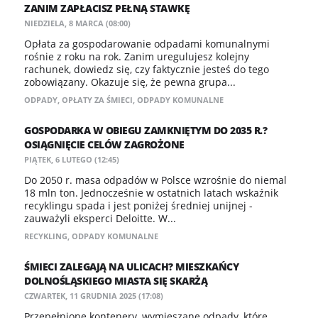
ZANIM ZAPŁACISZ PEŁNĄ STAWKĘ
NIEDZIELA, 8 MARCA (08:00)
Opłata za gospodarowanie odpadami komunalnymi
rośnie z roku na rok. Zanim uregulujesz kolejny
rachunek, dowiedz się, czy faktycznie jesteś do tego
zobowiązany. Okazuje się, że pewna grupa...
ODPADY
,
OPŁATY ZA ŚMIECI
,
ODPADY KOMUNALNE
GOSPODARKA W OBIEGU ZAMKNIĘTYM DO 2035 R.?
OSIĄGNIĘCIE CELÓW ZAGROŻONE
PIĄTEK, 6 LUTEGO (12:45)
Do 2050 r. masa odpadów w Polsce wzrośnie do niemal
18 mln ton. Jednocześnie w ostatnich latach wskaźnik
recyklingu spada i jest poniżej średniej unijnej -
zauważyli eksperci Deloitte. W...
RECYKLING
,
ODPADY KOMUNALNE
ŚMIECI ZALEGAJĄ NA ULICACH? MIESZKAŃCY
DOLNOŚLĄSKIEGO MIASTA SIĘ SKARŻĄ
CZWARTEK, 11 GRUDNIA 2025 (17:08)
Przepełnione kontenery, wymieszane odpady, które