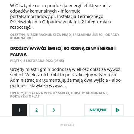
W Olsztynie rusza produkcja energii elektrycznej z
odpadów komunalnych - informuje
portalsamorzadowy.pl. Instalacja Termicznego
Przekształcania Odpadów w piątek, 2 lutego, miała
rozpocząć...
OLSZTYN
,
NIŻSZE RACHUNKI ZA PRĄD
,
SPALARNIA ŚMIECI
,
ODPADY
KOMUNALNE
DROŻSZY WYWÓZ ŚMIECI, BO ROSNĄ CENY ENERGII I
PALIWA
PIĄTEK, 4 LISTOPADA 2022 (08:05)
Urzędy miast i gmin podnoszą wielkość opłat za wywóz
śmieci. Wiele z nich robi to po raz kolejny w tym roku.
Administracje argumentują, że mają dwa wyjścia - albo
podnieść stawki za wywóz...
OPŁATY
,
OPŁATA ZA WYWÓZ ŚMIECI
,
ODPADY KOMUNALNE
,
PODWYŻKI OPŁAT
1
2
3
NASTĘPNE
REKLAMA