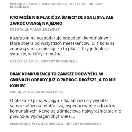
PIENIĄDZE
,
ŚMIECI
,
WIELKOPOLSKA
,
RECYKLING
,
ODPADY
KOMUNALNE
KTO MOŻE NIE PŁACIĆ ZA ŚMIECI? DŁUGA LISTA, ALE
ZWRÓĆ UWAGĘ NA JEDNO
SOBOTA, 29 MARCA 2025 (05:59)
Każda gmina gospodaruje odpadami komunalnymi,
które zbiera od wszystkich mieszkańców. Ci z kolei są
zobowiązani co miesiąc za to płacić. Czy jednak są
sytuacje, w których można...
OPŁATY ZA ŚMIECI
,
ODPADY KOMUNALNE
BRAK KONKURENCJI TO ZAWSZE PODWYŻKI. W
GMINACH ODPADY JUŻ O 70 PROC. DROŻSZE, A TO NIE
KONIEC
ŚRODA, 25 WRZEŚNIA 2024 (11:50)
O blisko 70 proc. w ciągu kilku lat wzrosły wydatki
samorządów na odbiór i zagospodarowanie odpadów
komunalnych. Rewolucja śmieciowa najwyraźniej się nie
powiodła. Wymagań zbyt wiele,...
SAMORZĄDY
,
WYWÓZ ODPADÓW
,
ODPADY KOMUNALNE