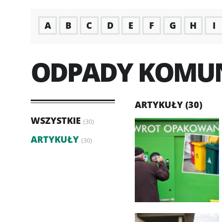
A
B
C
D
E
F
G
H
I
ODPADY KOMU
ARTYKUŁY (30)
WSZYSTKIE
(30)
ARTYKUŁY
(30)