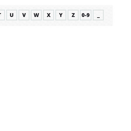
T
U
V
W
X
Y
Z
0-9
_