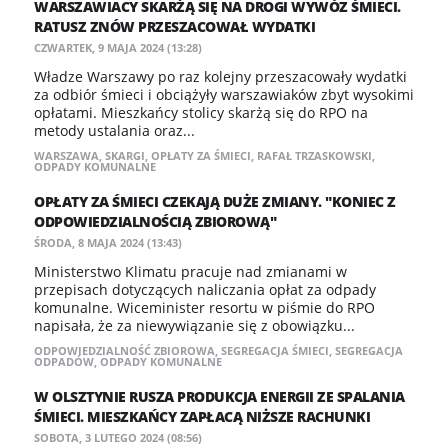
WARSZAWIACY SKARŻĄ SIĘ NA DROGI WYWÓZ ŚMIECI.
RATUSZ ZNÓW PRZESZACOWAŁ WYDATKI
CZWARTEK, 9 MAJA 2024 (13:28)
Władze Warszawy po raz kolejny przeszacowały wydatki
za odbiór śmieci i obciążyły warszawiaków zbyt wysokimi
opłatami. Mieszkańcy stolicy skarżą się do RPO na
metody ustalania oraz...
WARSZAWA
,
SKARGI
,
OPŁATY ZA ŚMIECI
,
RAFAŁ TRZASKOWSKI
,
ODPADY KOMUNALNE
OPŁATY ZA ŚMIECI CZEKAJĄ DUŻE ZMIANY. "KONIEC Z
ODPOWIEDZIALNOŚCIĄ ZBIOROWĄ"
ŚRODA, 8 MAJA 2024 (13:43)
Ministerstwo Klimatu pracuje nad zmianami w
przepisach dotyczących naliczania opłat za odpady
komunalne. Wiceminister resortu w piśmie do RPO
napisała, że za niewywiązanie się z obowiązku...
ODPOWIEDZIALNOŚĆ ZBIOROWA
,
SEGREGACJA ŚMIECI
,
SEGREGACJA
ODPADÓW
,
ODPADY KOMUNALNE
W OLSZTYNIE RUSZA PRODUKCJA ENERGII ZE SPALANIA
ŚMIECI. MIESZKAŃCY ZAPŁACĄ NIŻSZE RACHUNKI
SOBOTA, 3 LUTEGO 2024 (08:56)