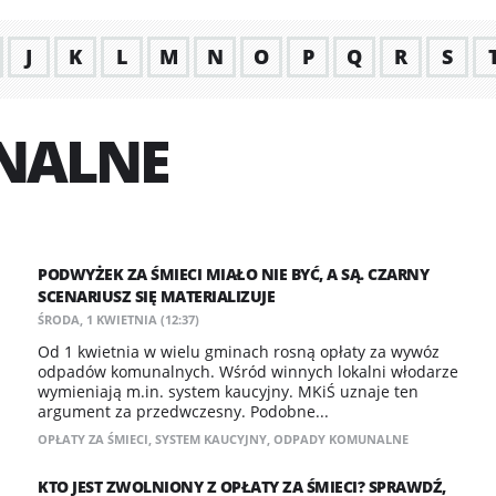
J
K
L
M
N
O
P
Q
R
S
NALNE
PODWYŻEK ZA ŚMIECI MIAŁO NIE BYĆ, A SĄ. CZARNY
SCENARIUSZ SIĘ MATERIALIZUJE
ŚRODA, 1 KWIETNIA (12:37)
Od 1 kwietnia w wielu gminach rosną opłaty za wywóz
odpadów komunalnych. Wśród winnych lokalni włodarze
wymieniają m.in. system kaucyjny. MKiŚ uznaje ten
argument za przedwczesny. Podobne...
OPŁATY ZA ŚMIECI
,
SYSTEM KAUCYJNY
,
ODPADY KOMUNALNE
KTO JEST ZWOLNIONY Z OPŁATY ZA ŚMIECI? SPRAWDŹ,