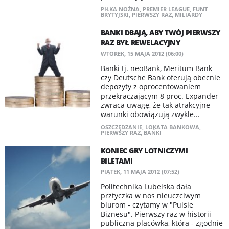
PIŁKA NOŻNA
,
PREMIER LEAGUE
,
FUNT
BRYTYJSKI
,
PIERWSZY RAZ
,
MILIARDY
BANKI DBAJĄ, ABY TWÓJ PIERWSZY
RAZ BYŁ REWELACYJNY
WTOREK, 15 MAJA 2012 (06:00)
Banki tj. neoBank, Meritum Bank
czy Deutsche Bank oferują obecnie
depozyty z oprocentowaniem
przekraczającym 8 proc. Expander
zwraca uwagę, że tak atrakcyjne
warunki obowiązują zwykle...
OSZCZĘDZANIE
,
LOKATA BANKOWA
,
PIERWSZY RAZ
,
BAŃKI
KONIEC GRY LOTNICZYMI
BILETAMI
PIĄTEK, 11 MAJA 2012 (07:52)
Politechnika Lubelska dała
prztyczka w nos nieuczciwym
biurom - czytamy w "Pulsie
Biznesu". Pierwszy raz w historii
publiczna placówka, która - zgodnie