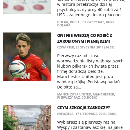
w historii przekroczył dzisiaj
psychologiczny próg 40 rubli za 1
USD - za jednego dolara płacono...
DOLAR
,
RUBEL
,
PIERWSZY RAZ
,
KURS
DOLARA
ONI NIE WIEDZĄ CO ROBIĆ Z
ZAROBIONYMI PIENIĘDZMI
CZWARTEK, 23 STYCZNIA 2014 (14:59)
Pierwszy raz od czasu
wprowadzenia listy najbogatszych
klubów piłkarskich świata przez
firmę doradczą Deloitte,
Manchester United jest poza
wiodącą trójką. Podstawą badań
Deloitte są...
MANCHESTER UNITED
,
MANCHESTER
,
PIERWSZY RAZ
,
CO ROBIĆ
CZYM SZKOCJA ZASKOCZY?
NIEDZIELA, 17 LISTOPADA 2013 (06:00)
Wybierasz się pierwszy raz na
Wyspy i zastanawiasz się, na jakie