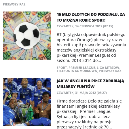
PIERWSZY RAZ
16 MLD ZŁOTYCH DO PODZIAŁU. ZA
TO MOŻNA ROBIĆ SPORT!
CZWARTEK, 14 CZERWCA 2012 (07:15)
BT (brytyjski odpowiednik polskiego
operatora Orange) pierwszy raz w
historii kupił prawa do pokazywania
meczów angielskiej ekstraklasy
piłkarskiej (Premier League) od
sezonu 2013-2014 do...
SPORT
,
PREMIER LEAGUE
,
LIGA MTRZÓW
,
TELEFONIA KOMÓRKOWA
,
PIERWSZY RAZ
JAK W ANGLII NA PIŁCE ZARABIAJĄ
MILIARDY FUNTÓW
CZWARTEK, 31 MAJA 2012 (08:27)
Firma doradcza Deloitte zajęła się
finansami angielskiej ekstraklasy
piłkarskiej - Premier League.
Sytuacja ligi jest dobra, lecz
pierwszy raz kluby na pensje
przeznaczyły średnio aż 70...