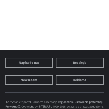
Napisz do nas
Redakcja
Newsroom
Reklama
Korzystanie z portalu oznacza akceptację
Regulaminu
.
Ustawienia preferencji.
Prywatność
. Copyright by
INTERIA.PL
1999-2026. Wszystkie prawa zastrzeżone.