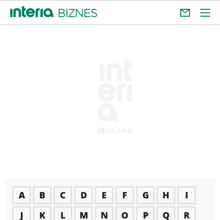
A
B
C
D
E
F
G
H
I
J
K
L
M
N
O
P
Q
R