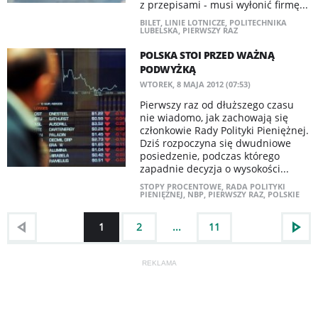
z przepisami - musi wyłonić firmę...
BILET
,
LINIE LOTNICZE
,
POLITECHNIKA
LUBELSKA
,
PIERWSZY RAZ
POLSKA STOI PRZED WAŻNĄ
PODWYŻKĄ
WTOREK, 8 MAJA 2012 (07:53)
Pierwszy raz od dłuższego czasu
nie wiadomo, jak zachowają się
członkowie Rady Polityki Pieniężnej.
Dziś rozpoczyna się dwudniowe
posiedzenie, podczas którego
zapadnie decyzja o wysokości...
STOPY PROCENTOWE
,
RADA POLITYKI
PIENIĘŻNEJ
,
NBP
,
PIERWSZY RAZ
,
POLSKIE
1
2
...
11
REKLAMA