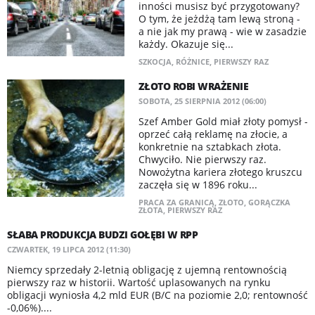
inności musisz być przygotowany?
O tym, że jeżdżą tam lewą stroną -
a nie jak my prawą - wie w zasadzie
każdy. Okazuje się...
SZKOCJA
,
RÓŻNICE
,
PIERWSZY RAZ
ZŁOTO ROBI WRAŻENIE
SOBOTA, 25 SIERPNIA 2012 (06:00)
Szef Amber Gold miał złoty pomysł -
oprzeć całą reklamę na złocie, a
konkretnie na sztabkach złota.
Chwyciło. Nie pierwszy raz.
Nowożytna kariera złotego kruszcu
zaczęła się w 1896 roku...
PRACA ZA GRANICĄ
,
ZŁOTO
,
GORĄCZKA
ZŁOTA
,
PIERWSZY RAZ
SŁABA PRODUKCJA BUDZI GOŁĘBI W RPP
CZWARTEK, 19 LIPCA 2012 (11:30)
Niemcy sprzedały 2-letnią obligację z ujemną rentownością
pierwszy raz w historii. Wartość uplasowanych na rynku
obligacji wyniosła 4,2 mld EUR (B/C na poziomie 2,0; rentowność
-0,06%)....