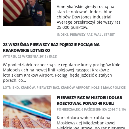
Amerykańskie giełdy rosną na
starcie notowań. Indeks blue
chipów Dow Jones Industrial
Average przekroczył pierwszy raz
25 000 punktów.
INDEKS
,
PIERWSZY RAZ
,
WALL STREET
28 WRZEŚNIA PIERWSZY RAZ POJEDZIE POCIĄG NA
KRAKOWSKIE LOTNISKO
WTOREK, 22 WRZEŚNIA 2015 (15:22)
W poniedziałek rozpoczną się regularne kursy pociągów Kolei
Małopolskich na nowej linii kolejowej łączącej Kraków z
lotniskiem Kraków Airport. Pociągi będą jeździć o stałych
porach, co...
LOTNISKO
,
KRAKÓW
,
PIERWSZY RAZ
,
KRAKÓW AIRPORT
,
KOLEJE MAŁOPOLSKIE
PIERWSZY RAZ W HISTORII DOLAR
KOSZTOWAŁ PONAD 40 RUBLI
PONIEDZIAŁEK, 6 PAŹDZIERNIKA 2014 (16:10)
Kurs dolara wobec rubla na
Moskiewskiej Międzybankowej
Giełdzie Walutowej po raz pierwszy