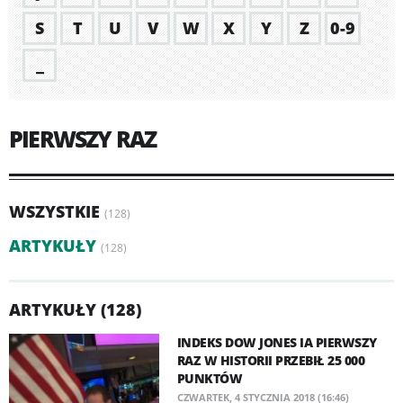
S
T
U
V
W
X
Y
Z
0-9
_
PIERWSZY RAZ
WSZYSTKIE
(128)
ARTYKUŁY
(128)
ARTYKUŁY (128)
INDEKS DOW JONES IA PIERWSZY
RAZ W HISTORII PRZEBIŁ 25 000
PUNKTÓW
CZWARTEK, 4 STYCZNIA 2018 (16:46)