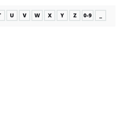
T
U
V
W
X
Y
Z
0-9
_