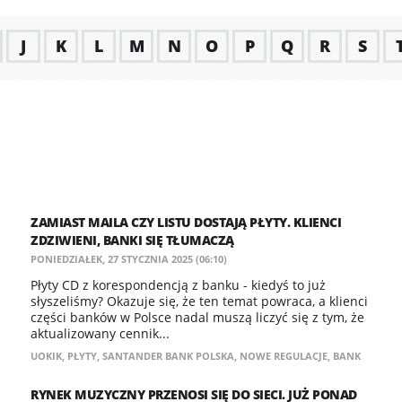
J
K
L
M
N
O
P
Q
R
S
ZAMIAST MAILA CZY LISTU DOSTAJĄ PŁYTY. KLIENCI
ZDZIWIENI, BANKI SIĘ TŁUMACZĄ
PONIEDZIAŁEK, 27 STYCZNIA 2025 (06:10)
Płyty CD z korespondencją z banku - kiedyś to już
słyszeliśmy? Okazuje się, że ten temat powraca, a klienci
części banków w Polsce nadal muszą liczyć się z tym, że
aktualizowany cennik...
UOKIK
,
PŁYTY
,
SANTANDER BANK POLSKA
,
NOWE REGULACJE
,
BANK
RYNEK MUZYCZNY PRZENOSI SIĘ DO SIECI. JUŻ PONAD