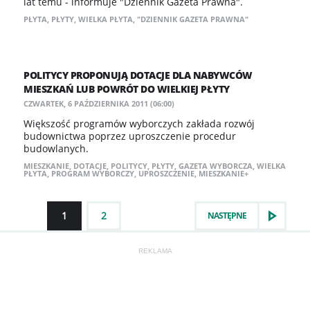
lat temu - informuje "Dziennik Gazeta Prawna".
PŁYTA
,
PŁYTY
,
WIELKA PŁYTA
,
"DZIENNIK GAZETA PRAWNA"
POLITYCY PROPONUJĄ DOTACJE DLA NABYWCÓW
MIESZKAŃ LUB POWRÓT DO WIELKIEJ PŁYTY
CZWARTEK, 6 PAŹDZIERNIKA 2011 (06:00)
Większość programów wyborczych zakłada rozwój
budownictwa poprzez uproszczenie procedur
budowlanych.
MIESZKANIE
,
DOTACJE
,
POLITYCY
,
PŁYTY
,
GAZETA WYBORCZA
,
WIELKA
PŁYTA
,
PROGRAM WYBORCZY
,
UPROSZCZENIE
,
MIESZKANIE+
1
2
NASTĘPNE
REKLAMA