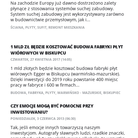
Na zachodzie Europy już dawno dostrzeżono zalety
płynące z stosowania systemów suchej zabudowy.
System suchej zabudowy jest wykorzystywany zarówno
w budownictwie przemysłowym, jak i...
ŚCIANA
,
PŁYTY
,
SUFIT
,
REMONT MIESZKANIA
1 MLD ZŁ BĘDZIE KOSZTOWAĆ BUDOWA FABRYKI PŁYT
WIÓROWYCH W BISKUPCU
CZWARTEK, 27 KWIETNIA 2017 (14:05)
1 mld złotych będzie kosztować budowa fabryki płyt
wiórowych Egger w Biskupcu (warmińsko-mazurskie).
Dzięki inwestycji do 2019 roku powstanie 400 miejsc
pracy w fabryce i 600 w firmach...
BUDOWA
,
FABRYKA
,
PŁYTY
,
WARMIŃSKO - MAZURSKIE
,
BISKUPIEC
CZY EMOCJE MOGĄ BYĆ POMOCNE PRZY
INWESTOWANIU?
PONIEDZIAŁEK, 3 CZERWCA 2013 (06:30)
Tak, jeśli emocje innych towarzyszą naszym
inwestycjom. Autografy sławnych ludzi, rzadkie znaczki,