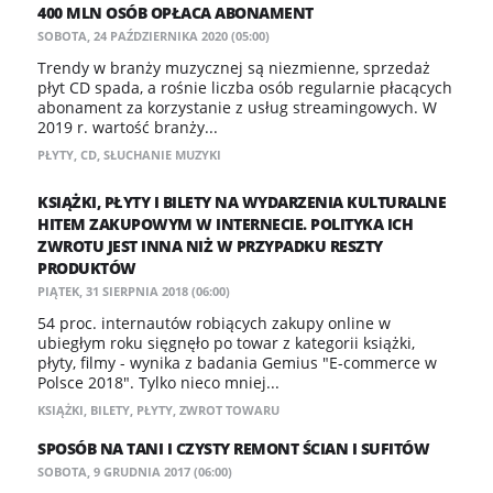
400 MLN OSÓB OPŁACA ABONAMENT
SOBOTA, 24 PAŹDZIERNIKA 2020 (05:00)
Trendy w branży muzycznej są niezmienne, sprzedaż
płyt CD spada, a rośnie liczba osób regularnie płacących
abonament za korzystanie z usług streamingowych. W
2019 r. wartość branży...
PŁYTY
,
CD
,
SŁUCHANIE MUZYKI
KSIĄŻKI, PŁYTY I BILETY NA WYDARZENIA KULTURALNE
HITEM ZAKUPOWYM W INTERNECIE. POLITYKA ICH
ZWROTU JEST INNA NIŻ W PRZYPADKU RESZTY
PRODUKTÓW
PIĄTEK, 31 SIERPNIA 2018 (06:00)
54 proc. internautów robiących zakupy online w
ubiegłym roku sięgnęło po towar z kategorii książki,
płyty, filmy - wynika z badania Gemius "E-commerce w
Polsce 2018". Tylko nieco mniej...
KSIĄŻKI
,
BILETY
,
PŁYTY
,
ZWROT TOWARU
SPOSÓB NA TANI I CZYSTY REMONT ŚCIAN I SUFITÓW
SOBOTA, 9 GRUDNIA 2017 (06:00)