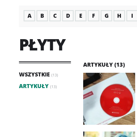
A
B
C
D
E
F
G
H
I
PŁYTY
ARTYKUŁY (13)
WSZYSTKIE
(13)
ARTYKUŁY
(13)