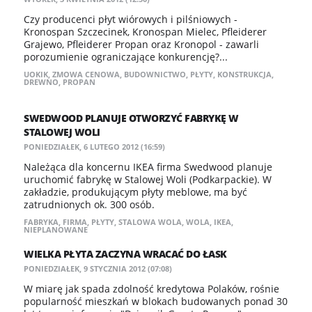
Czy producenci płyt wiórowych i pilśniowych -
Kronospan Szczecinek, Kronospan Mielec, Pfleiderer
Grajewo, Pfleiderer Propan oraz Kronopol - zawarli
porozumienie ograniczające konkurencję?...
UOKIK
,
ZMOWA CENOWA
,
BUDOWNICTWO
,
PŁYTY
,
KONSTRUKCJA
,
DREWNO
,
PROPAN
SWEDWOOD PLANUJE OTWORZYĆ FABRYKĘ W
STALOWEJ WOLI
PONIEDZIAŁEK, 6 LUTEGO 2012 (16:59)
Należąca dla koncernu IKEA firma Swedwood planuje
uruchomić fabrykę w Stalowej Woli (Podkarpackie). W
zakładzie, produkującym płyty meblowe, ma być
zatrudnionych ok. 300 osób.
FABRYKA
,
FIRMA
,
PŁYTY
,
STALOWA WOLA
,
WOLA
,
IKEA
,
NIEPLANOWANE
WIELKA PŁYTA ZACZYNA WRACAĆ DO ŁASK
PONIEDZIAŁEK, 9 STYCZNIA 2012 (07:08)
W miarę jak spada zdolność kredytowa Polaków, rośnie
popularność mieszkań w blokach budowanych ponad 30