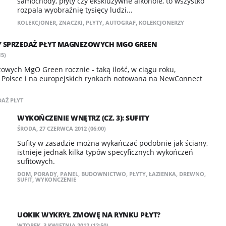
samochody, płyty czy ekskluzywne alkohole, to wszystko
rozpala wyobraźnię tysięcy ludzi...
KOLEKCJONER
,
ZNACZKI
,
PŁYTY
,
AUTOGRAF
,
KOLEKCJONERZY
ZY SPRZEDAŻ PŁYT MAGNEZOWYCH MGO GREEN
15)
owych MgO Green rocznie - taką ilość, w ciągu roku,
 Polsce i na europejskich rynkach notowana na NewConnect
DAŻ PŁYT
WYKOŃCZENIE WNĘTRZ (CZ. 3): SUFITY
ŚRODA, 27 CZERWCA 2012 (06:00)
Sufity w zasadzie można wykańczać podobnie jak ściany,
istnieje jednak kilka typów specyficznych wykończeń
sufitowych.
DOM
,
PORADY
,
PANEL
,
BUDOWNICTWO
,
PŁYTY
,
ŁAZIENKA
,
DREWNO
,
SUFIT
,
WYKOŃCZENIE
UOKIK WYKRYŁ ZMOWĘ NA RYNKU PŁYT?
WTOREK, 3 KWIETNIA 2012 (12:50)