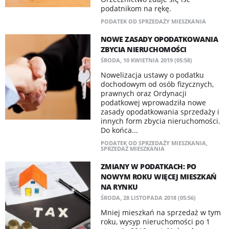
podatnikom na rękę.
PODATEK OD SPRZEDAŻY MIESZKANIA
NOWE ZASADY OPODATKOWANIA
ZBYCIA NIERUCHOMOŚCI
ŚRODA, 10 KWIETNIA 2019 (05:58)
Nowelizacja ustawy o podatku
dochodowym od osób fizycznych,
prawnych oraz Ordynacji
podatkowej wprowadziła nowe
zasady opodatkowania sprzedaży i
innych form zbycia nieruchomości.
Do końca...
PODATEK OD SPRZEDAŻY MIESZKANIA
,
SPRZEDAŻ MIESZKANIA
ZMIANY W PODATKACH: PO
NOWYM ROKU WIĘCEJ MIESZKAŃ
NA RYNKU
ŚRODA, 28 LISTOPADA 2018 (05:56)
Mniej mieszkań na sprzedaż w tym
roku, wysyp nieruchomości po 1