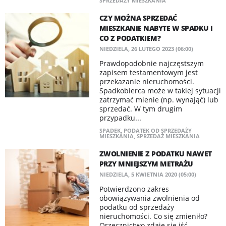
SPRZEDAŻY MIESZKANIA
CZY MOŻNA SPRZEDAĆ
MIESZKANIE NABYTE W SPADKU I
CO Z PODATKIEM?
NIEDZIELA, 26 LUTEGO 2023 (06:00)
Prawdopodobnie najczęstszym
zapisem testamentowym jest
przekazanie nieruchomości.
Spadkobierca może w takiej sytuacji
zatrzymać mienie (np. wynająć) lub
sprzedać. W tym drugim
przypadku...
SPADEK
,
PODATEK OD SPRZEDAŻY
MIESZKANIA
,
SPRZEDAŻ MIESZKANIA
ZWOLNIENIE Z PODATKU NAWET
PRZY MNIEJSZYM METRAŻU
NIEDZIELA, 5 KWIETNIA 2020 (05:00)
Potwierdzono zakres
obowiązywania zwolnienia od
podatku od sprzedaży
nieruchomości. Co się zmieniło?
Orzecznictwo zdaje się iść