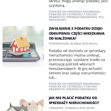
okresu, mogą uniknąć podatku, jeśli
uzyskaną...
PODATEK OD SPRZEDAŻY MIESZKANIA
,
PODATEK OD CZYNNOŚCI CYWILNO-
PRAWNYCH
,
SPRZEDAŻ MIESZKANIA
,
PCC
,
ZWOLNIONY
ZWOLNIENIE Z PODATKU DZIĘKI
ODKUPIENIU CZĘŚCI MIESZKANIA
OD MAŁŻONKA?
PONIEDZIAŁEK, 30 MAJA 2016 (05:51)
Podatku od dochodu ze sprzedaży
nieruchomości można uniknąć,
przeznaczając uzyskane środki na
realizację potrzeb własnych
mieszkaniowych. W grę wchodzi
remont oraz zakup nieruchomości
lub...
PODATEK OD SPRZEDAŻY MIESZKANIA
,
PODATEK OD CZYNNOŚCI CYWILNO-
PRAWNYCH
,
SPRZEDAŻ MIESZKANIA
JAK NIE PŁACIĆ PODATKU OD
SPRZEDAŻY NIERUCHOMOŚCI?
CZWARTEK, 12 MARCA 2015 (05:56)