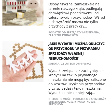
Osoby fizyczne, zamieszkałe na
terenie naszego kraju, podlegają
obowiązkowi podatkowemu od
całości swoich przychodów. Wśród
nich wyróżnić można nie tylko
przychody z pracy czy...
PODATEK OD SPRZEDAŻY MIESZKANIA
,
PŁACENIE PODATKÓW
JAKIE WYDATKI MOŻNA ODLICZYĆ
OD PRZYCHODU W PRZYPADKU
SPRZEDAŻY WŁASNEJ
NIERUCHOMOŚCI?
SOBOTA, 22 LUTEGO 2014 (06:00)
Wydatki związane z zaciągnięciem
kredytu na zakup prywatnego
mieszkania nie mogą być zaliczone
do kosztów uzyskania przychodów
przy sprzedaży tego mieszkania.
Wydatki te nie zmniejszają...
NIERUCHOMOŚCI
,
PODATEK OD SPRZEDAŻY
MIESZKANIA
,
KOSZTY PODATKOWE
,
PRZYCHÓD