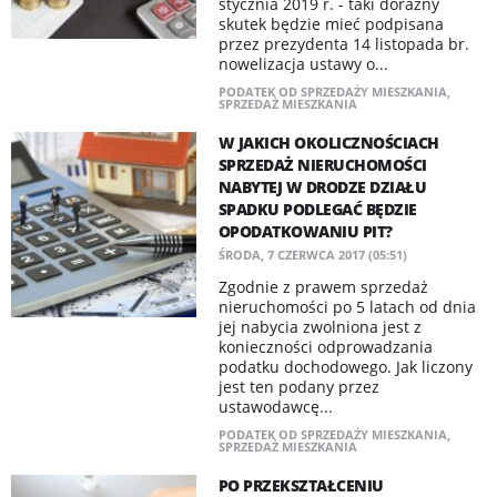
stycznia 2019 r. - taki doraźny
skutek będzie mieć podpisana
przez prezydenta 14 listopada br.
nowelizacja ustawy o...
PODATEK OD SPRZEDAŻY MIESZKANIA
,
SPRZEDAŻ MIESZKANIA
W JAKICH OKOLICZNOŚCIACH
SPRZEDAŻ NIERUCHOMOŚCI
NABYTEJ W DRODZE DZIAŁU
SPADKU PODLEGAĆ BĘDZIE
OPODATKOWANIU PIT?
ŚRODA, 7 CZERWCA 2017 (05:51)
Zgodnie z prawem sprzedaż
nieruchomości po 5 latach od dnia
jej nabycia zwolniona jest z
konieczności odprowadzania
podatku dochodowego. Jak liczony
jest ten podany przez
ustawodawcę...
PODATEK OD SPRZEDAŻY MIESZKANIA
,
SPRZEDAŻ MIESZKANIA
PO PRZEKSZTAŁCENIU