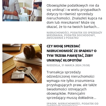
Obowiązków podatkowych nie da
się uniknąć i w wielu przypadkach
dotyczy to również sprzedaży
nieruchomości. Znalazłeś kupca na
dom lub mieszkanie? Może się
okazać, że to na twoich barkach...
NIERUCHOMOŚCI
,
PODATEK OD SPRZEDAŻY
MIESZKANIA
,
PODATEK DOCHODOWY
,
ZWOLNIENIE Z PODATKU
CZY MOGĘ SPRZEDAĆ
NIERUCHOMOŚĆ ZE SPADKU? O
TYM TRZEBA PAMIĘTAĆ, ŻEBY
UNIKNĄĆ KŁOPOTÓW
NIEDZIELA, 31 MARCA 2024 (10:58)
Transakcja sprzedaży
odziedziczonej nieruchomości
wymaga nie tylko zrozumienia
przysługujących praw, ale także
świadomości istniejących
obowiązków. Potencjalni
sprzedający muszą dokładnie...
SPADEK
,
NIERUCHOMOŚCI
,
PODATEK OD