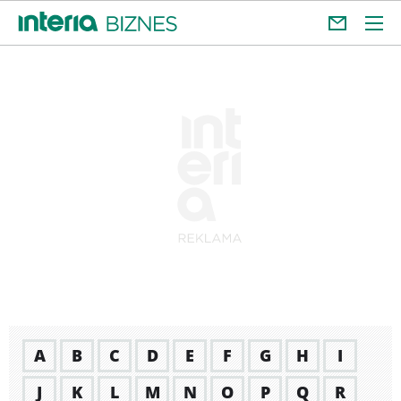
A
B
C
D
E
F
G
H
I
J
K
L
M
N
O
P
Q
R