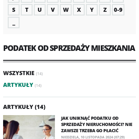
S
T
U
V
W
X
Y
Z
0-9
_
PODATEK OD SPRZEDAŻY MIESZKANIA
WSZYSTKIE
(14)
ARTYKUŁY
(14)
ARTYKUŁY (14)
JAK UNIKNĄĆ PODATKU OD
SPRZEDAŻY NIERUCHOMOŚCI? NIE
ZAWSZE TRZEBA GO PŁACIĆ
NIEDZIELA, 10 LISTOPADA 2024 (07:29)