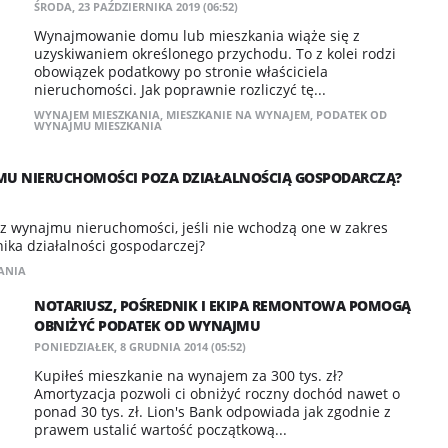
ŚRODA, 23 PAŹDZIERNIKA 2019 (06:52)
Wynajmowanie domu lub mieszkania wiąże się z
uzyskiwaniem określonego przychodu. To z kolei rodzi
obowiązek podatkowy po stronie właściciela
nieruchomości. Jak poprawnie rozliczyć tę...
WYNAJEM MIESZKANIA
,
MIESZKANIE NA WYNAJEM
,
PODATEK OD
WYNAJMU MIESZKANIA
MU NIERUCHOMOŚCI POZA DZIAŁALNOŚCIĄ GOSPODARCZĄ?
z wynajmu nieruchomości, jeśli nie wchodzą one w zakres
ika działalności gospodarczej?
ANIA
NOTARIUSZ, POŚREDNIK I EKIPA REMONTOWA POMOGĄ
OBNIŻYĆ PODATEK OD WYNAJMU
PONIEDZIAŁEK, 8 GRUDNIA 2014 (05:52)
Kupiłeś mieszkanie na wynajem za 300 tys. zł?
Amortyzacja pozwoli ci obniżyć roczny dochód nawet o
ponad 30 tys. zł. Lion's Bank odpowiada jak zgodnie z
prawem ustalić wartość początkową...