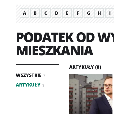
A
B
C
D
E
F
G
H
I
PODATEK OD W
MIESZKANIA
ARTYKUŁY (8)
WSZYSTKIE
(8)
ARTYKUŁY
(8)