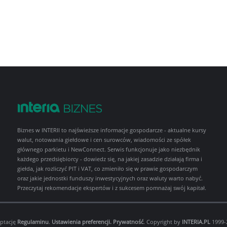
Biznes w INTERII to najświeższe informacje gospodarcze - aktualne kursy
walut, notowania giełdowe i cen surowców, wiadomości ze spółek
głównego parkietu i NewConnect. Serwis funkcjonuje jako niezbędnik
każdego przedsiębiorcy - dowiedz się, na jakiej zasadzie działają firma i
giełda, jak rozliczyć PIT i VAT, co zmieniło się w prawie gospodarczym
oraz jakie jednostki funduszy inwestycyjnych oraz waluty warto nabyć.
Przeczytaj rekomendacje ekspertów i z sukcesem pomnażaj swój kapitał.
eptację
Regulaminu
.
Ustawienia preferencji.
Prywatność
. Copyright by
INTERIA.PL
1999-2