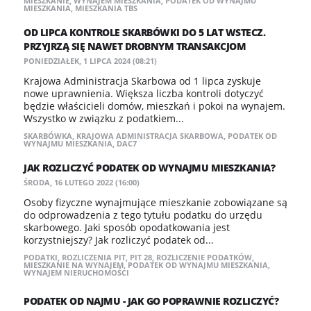
MIESZKANIE
,
WYNAJEM MIESZKANIA
,
PODATEK OD WYNAJMU
MIESZKANIA
,
MIESZKANIA TBS
OD LIPCA KONTROLE SKARBÓWKI DO 5 LAT WSTECZ.
PRZYJRZĄ SIĘ NAWET DROBNYM TRANSAKCJOM
PONIEDZIAŁEK, 1 LIPCA 2024 (08:21)
Krajowa Administracja Skarbowa od 1 lipca zyskuje
nowe uprawnienia. Większa liczba kontroli dotyczyć
będzie właścicieli domów, mieszkań i pokoi na wynajem.
Wszystko w związku z podatkiem...
SKARBÓWKA
,
KRAJOWA ADMINISTRACJA SKARBOWA
,
PODATEK OD
WYNAJMU MIESZKANIA
,
DAC7
JAK ROZLICZYĆ PODATEK OD WYNAJMU MIESZKANIA?
ŚRODA, 16 LUTEGO 2022 (16:00)
Osoby fizyczne wynajmujące mieszkanie zobowiązane są
do odprowadzenia z tego tytułu podatku do urzędu
skarbowego. Jaki sposób opodatkowania jest
korzystniejszy? Jak rozliczyć podatek od...
PODATKI
,
ROZLICZENIA PIT
,
PIT 28
,
ROZLICZENIE PODATKÓW
,
MIESZKANIE NA WYNAJEM
,
PODATEK OD WYNAJMU MIESZKANIA
,
WYNAJEM NIERUCHOMOŚCI
PODATEK OD NAJMU - JAK GO POPRAWNIE ROZLICZYĆ?