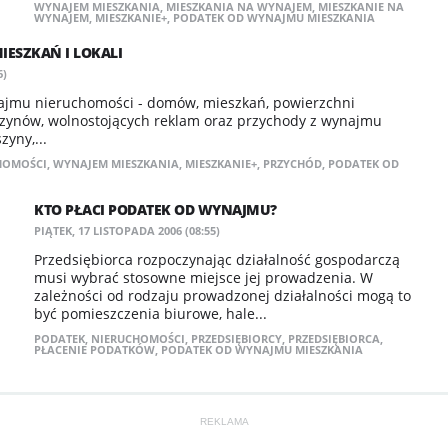
WYNAJEM MIESZKANIA
,
MIESZKANIA NA WYNAJEM
,
MIESZKANIE NA
WYNAJEM
,
MIESZKANIE+
,
PODATEK OD WYNAJMU MIESZKANIA
ESZKAŃ I LOKALI
6)
ajmu nieruchomości - domów, mieszkań, powierzchni
zynów, wolnostojących reklam oraz przychody z wynajmu
yny,...
HOMOŚCI
,
WYNAJEM MIESZKANIA
,
MIESZKANIE+
,
PRZYCHÓD
,
PODATEK OD
KTO PŁACI PODATEK OD WYNAJMU?
PIĄTEK, 17 LISTOPADA 2006 (08:55)
Przedsiębiorca rozpoczynając działalność gospodarczą
musi wybrać stosowne miejsce jej prowadzenia. W
zależności od rodzaju prowadzonej działalności mogą to
być pomieszczenia biurowe, hale...
PODATEK
,
NIERUCHOMOŚCI
,
PRZEDSIĘBIORCY
,
PRZEDSIĘBIORCA
,
PŁACENIE PODATKÓW
,
PODATEK OD WYNAJMU MIESZKANIA
REKLAMA