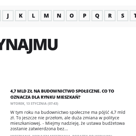
J
K
L
M
N
O
P
Q
R
S
YNAJMU
4,7 MLD ZŁ NA BUDOWNICTWO SPOŁECZNE. CO TO
OZNACZA DLA RYNKU MIESZKAŃ?
WTOREK, 13 STYCZNIA (07:43)
W tym roku na budownictwo społeczne ma pójść 4,7 mld
zł. To jeszcze nie przełom, ale duża zmiana w polityce
mieszkaniowej. - Miejmy nadzieję, że ustawa budżetowa
zostanie zatwierdzona bez...