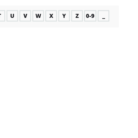
T
U
V
W
X
Y
Z
0-9
_