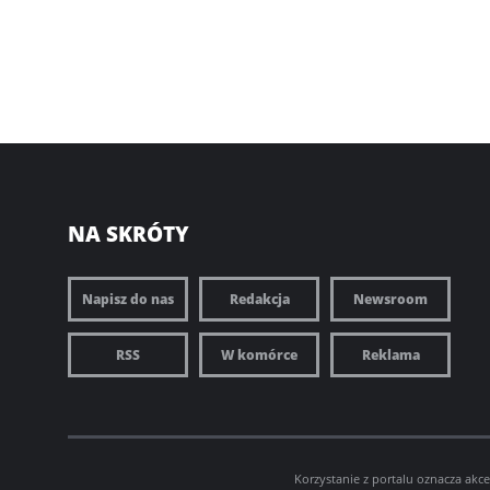
NA SKRÓTY
Napisz do nas
Redakcja
Newsroom
RSS
W komórce
Reklama
Korzystanie z portalu oznacza akc