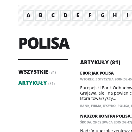
A
B
C
D
E
F
G
H
I
POLISA
ARTYKUŁY (81)
WSZYSTKIE
(81)
EBOR JAK POLISA
WTOREK, 3 STYCZNIA 2006 (08:45
ARTYKUŁY
(81)
Europejski Bank Odbudowy 
Grajewa, ale i na pewien c
która towarzyszy...
BANK
,
FIRMA
,
RYZYKO
,
POLISA
,
NADZÓR KONTRA POLISA 
ŚRODA, 29 CZERWCA 2005 (09:47)
Nadzór ubezpieczeniowy n