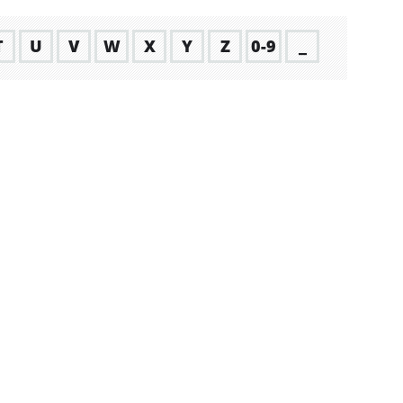
T
U
V
W
X
Y
Z
0-9
_