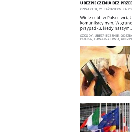
UBEZPIECZENIA BEZ PRZE
CZWARTEK, 21 PAŹDZIERNIKA 200
Wiele osób w Polsce wcią
komunikacyjnym. W grunci
przypadku, kiedy naszym..
SZKODY
,
UBEZPIECZENIE
,
ODSZK
POLISA
,
TOWARZYSTWO
,
UBEZP