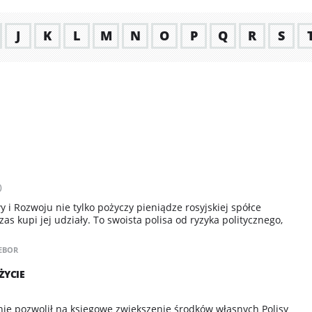
J
K
L
M
N
O
P
Q
R
S
)
i Rozwoju nie tylko pożyczy pieniądze rosyjskiej spółce
zas kupi jej udziały. To swoista polisa od ryzyka politycznego,
EBOR
ŻYCIE
ie pozwolił na księgowe zwiększenie środków własnych Polisy