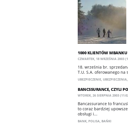
1000 KLIENTÓW MBANKU 
CZWARTEK, 18 WRZEŚNIA 2003 (1
18. września br. sprzedan
T.U. S.A. oferowanego na
UBEZPIECZENIE
,
UBEZPIECZENIA
BANCSSURANCE, CZYLI P
WTOREK, 26 SIERPNIA 2003 (11:0
Bancassurance to francusk
to coraz bardziej upowsze
obsługi i...
BANK
,
POLISA
,
BAŃKI