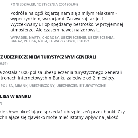
PONIEDZIAŁEK, 12 STYCZNIA 2004 (06:04)
Podróże na ogół kojarzą nam się z miłym relaksem -
wypoczynkiem, wakacjami. Zazwyczaj tak jest.
Wyczekiwany urlop spędzamy beztrosko, w przyjemnej
atmosferze. Ale czasem nawet najzdrowsi...
WYPADEK
,
NARTY
,
CHOROBY
,
UBEZPIECZENIE
,
UBEZPIECZENIA
,
BAGAŻ
,
POLISA
,
NOGI
,
TOWARZYSTWO
,
POLISY
Z UBEZPIECZENIEM TURYSTYCZNYM GENERALI
6:31)
a została 1000 polisa ubezpieczenia turystycznego Generali
 stronach internetowych mBanku zaledwie od 2 miesięcy.
,
POLISA
,
MBANK
,
UBEZPIECZONY
,
UBEZPIECZENIE TURYSTYCZNE
OLISA W BANKU
2)
ie słowo określające sprzedaż ubezpieczeń przez banki. Czy
chniające się zjawisko może mieć istotny wpływ na jakość