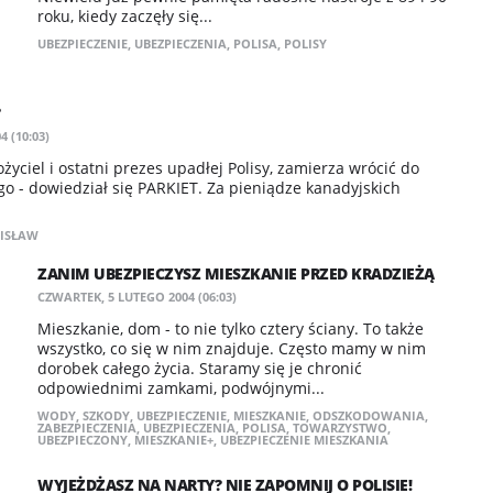
roku, kiedy zaczęły się...
UBEZPIECZENIE
,
UBEZPIECZENIA
,
POLISA
,
POLISY
?
 (10:03)
życiel i ostatni prezes upadłej Polisy, zamierza wrócić do
 - dowiedział się PARKIET. Za pieniądze kanadyjskich
ISŁAW
ZANIM UBEZPIECZYSZ MIESZKANIE PRZED KRADZIEŻĄ
CZWARTEK, 5 LUTEGO 2004 (06:03)
Mieszkanie, dom - to nie tylko cztery ściany. To także
wszystko, co się w nim znajduje. Często mamy w nim
dorobek całego życia. Staramy się je chronić
odpowiednimi zamkami, podwójnymi...
WODY
,
SZKODY
,
UBEZPIECZENIE
,
MIESZKANIE
,
ODSZKODOWANIA
,
ZABEZPIECZENIA
,
UBEZPIECZENIA
,
POLISA
,
TOWARZYSTWO
,
UBEZPIECZONY
,
MIESZKANIE+
,
UBEZPIECZENIE MIESZKANIA
WYJEŻDŻASZ NA NARTY? NIE ZAPOMNIJ O POLISIE!