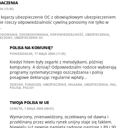
BACZENIA
4 (13:36)
ż kojarzy ubezpieczenie OC z obowiązkowym ubezpieczeniem
e rzeczy odpowiedzialność cywilną ponosimy nie tylko w
.
ODOWANIE
,
ODSZKODOWANIA
,
ODPOWIEDZIALNOŚĆ
,
UBEZPIECZENIA
,
IECZONY
,
UBEZPIECZENIE OC
POLISA NA KOMUNIĘ?
PONIEDZIAŁEK, 17 MAJA 2004 (11:35)
Kiedyś hitem były zegarki z melodyjkami, później
komputery. A dzisiaj? Odpowiedzialni rodzice wybierają
programy systematycznego oszczędzania i polisy
posagowe deklarując regularne wpłaty...
DZIECKO
,
FUNDUSZE
,
UBEZPIECZENIE
,
SKŁADKA
,
UBEZPIECZENIA
,
ING
,
POLISA
,
POLISY
TWOJA POLISA W UE
SOBOTA, 1 MAJA 2004 (08:01)
Wymarzony, znienawidzony, oczekiwany od dawna i
przeklinany przez wielu rynek unijny staje się faktem.
Niewielu już pewnie pamięta radosne nastroje z 89 i 90