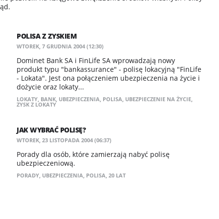
sąd.
POLISA Z ZYSKIEM
WTOREK, 7 GRUDNIA 2004 (12:30)
Dominet Bank SA i FinLife SA wprowadzają nowy
produkt typu "bankassurance" - polisę lokacyjną "FinLife
- Lokata". Jest ona połączeniem ubezpieczenia na życie i
dożycie oraz lokaty...
LOKATY
,
BANK
,
UBEZPIECZENIA
,
POLISA
,
UBEZPIECZENIE NA ŻYCIE
,
ZYSK Z LOKATY
JAK WYBRAĆ POLISĘ?
WTOREK, 23 LISTOPADA 2004 (06:37)
Porady dla osób, które zamierzają nabyć polisę
ubezpieczeniową.
PORADY
,
UBEZPIECZENIA
,
POLISA
,
20 LAT