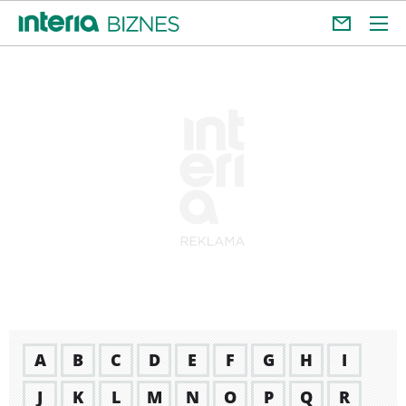
A
B
C
D
E
F
G
H
I
J
K
L
M
N
O
P
Q
R