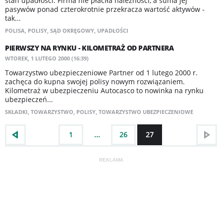
stan upadłości. Firma nie płaciła należności, a suma jej
pasywów ponad czterokrotnie przekracza wartość aktywów -
tak...
POLISA
,
POLISY
,
SĄD OKRĘGOWY
,
UPADŁOŚCI
PIERWSZY NA RYNKU - KILOMETRAŻ OD PARTNERA
WTOREK, 1 LUTEGO 2000 (16:39)
Towarzystwo ubezpieczeniowe Partner od 1 lutego 2000 r.
zachęca do kupna swojej polisy nowym rozwiązaniem.
Kilometraż w ubezpieczeniu Autocasco to nowinka na rynku
ubezpieczeń...
SKŁADKI
,
TOWARZYSTWO
,
POLISY
,
TOWARZYSTWO UBEZPIECZENIOWE
1
...
26
27
REKLAMA