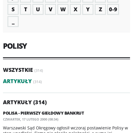
S
T
U
V
W
X
Y
Z
0-9
_
POLISY
WSZYSTKIE
(314)
ARTYKUŁY
(314)
ARTYKUŁY (314)
POLISA - PIERWSZY GIEŁDOWY BANKRUT
CZWARTEK, 17 LUTEGO 2000 (08:34)
Warszawski Sąd Okręgowy ogłosił wczoraj postawienie Polisy w