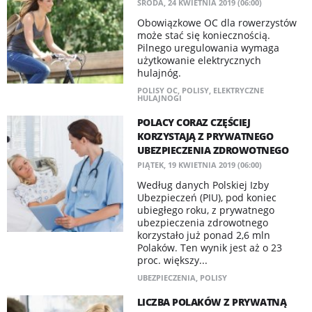
ŚRODA, 24 KWIETNIA 2019 (06:00)
Obowiązkowe OC dla rowerzystów
może stać się koniecznością.
Pilnego uregulowania wymaga
użytkowanie elektrycznych
hulajnóg.
POLISY OC
,
POLISY
,
ELEKTRYCZNE
HULAJNOGI
POLACY CORAZ CZĘŚCIEJ
KORZYSTAJĄ Z PRYWATNEGO
UBEZPIECZENIA ZDROWOTNEGO
PIĄTEK, 19 KWIETNIA 2019 (06:00)
Według danych Polskiej Izby
Ubezpieczeń (PIU), pod koniec
ubiegłego roku, z prywatnego
ubezpieczenia zdrowotnego
korzystało już ponad 2,6 mln
Polaków. Ten wynik jest aż o 23
proc. większy...
UBEZPIECZENIA
,
POLISY
LICZBA POLAKÓW Z PRYWATNĄ