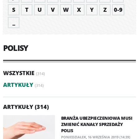
S
T
U
V
W
X
Y
Z
0-9
_
POLISY
WSZYSTKIE
(314)
ARTYKUŁY
(314)
ARTYKUŁY (314)
BRANŻA UBEZPIECZENIOWA MUSI
ZMIENIĆ KANAŁY SPRZEDAŻY
POLIS
PONIEDZIAŁEK, 16 WRZEŚNIA 2019 (14:39)