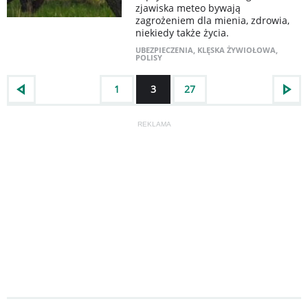
zjawiska meteo bywają
zagrożeniem dla mienia, zdrowia,
niekiedy także życia.
UBEZPIECZENIA
,
KLĘSKA ŻYWIOŁOWA
,
POLISY
1
3
27
REKLAMA