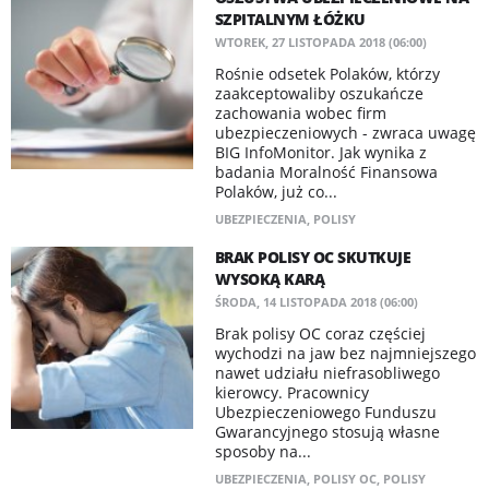
SZPITALNYM ŁÓŻKU
WTOREK, 27 LISTOPADA 2018 (06:00)
Rośnie odsetek Polaków, którzy
zaakceptowaliby oszukańcze
zachowania wobec firm
ubezpieczeniowych - zwraca uwagę
BIG InfoMonitor. Jak wynika z
badania Moralność Finansowa
Polaków, już co...
UBEZPIECZENIA
,
POLISY
BRAK POLISY OC SKUTKUJE
WYSOKĄ KARĄ
ŚRODA, 14 LISTOPADA 2018 (06:00)
Brak polisy OC coraz częściej
wychodzi na jaw bez najmniejszego
nawet udziału niefrasobliwego
kierowcy. Pracownicy
Ubezpieczeniowego Funduszu
Gwarancyjnego stosują własne
sposoby na...
UBEZPIECZENIA
,
POLISY OC
,
POLISY