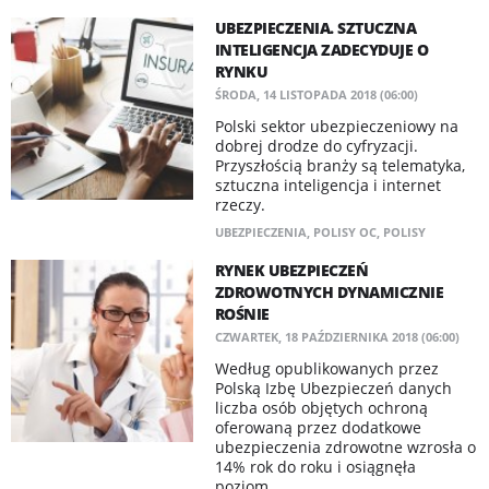
UBEZPIECZENIA. SZTUCZNA
INTELIGENCJA ZADECYDUJE O
RYNKU
ŚRODA, 14 LISTOPADA 2018 (06:00)
Polski sektor ubezpieczeniowy na
dobrej drodze do cyfryzacji.
Przyszłością branży są telematyka,
sztuczna inteligencja i internet
rzeczy.
UBEZPIECZENIA
,
POLISY OC
,
POLISY
RYNEK UBEZPIECZEŃ
ZDROWOTNYCH DYNAMICZNIE
ROŚNIE
CZWARTEK, 18 PAŹDZIERNIKA 2018 (06:00)
Według opublikowanych przez
Polską Izbę Ubezpieczeń danych
liczba osób objętych ochroną
oferowaną przez dodatkowe
ubezpieczenia zdrowotne wzrosła o
14% rok do roku i osiągnęła
poziom...