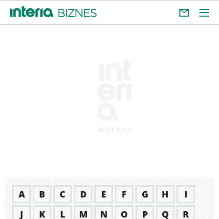
A
B
C
D
E
F
G
H
I
J
K
L
M
N
O
P
Q
R