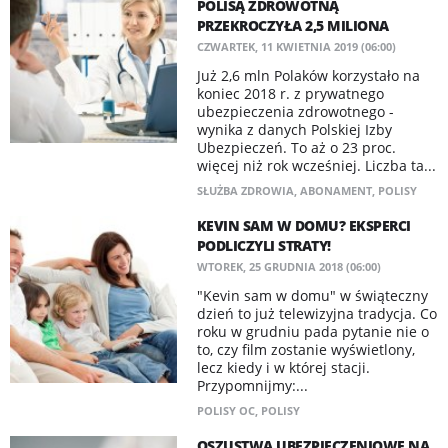
POLISĄ ZDROWOTNĄ
PRZEKROCZYŁA 2,5 MILIONA
CZWARTEK, 11 KWIETNIA 2019 (06:00)
Już 2,6 mln Polaków korzystało na
koniec 2018 r. z prywatnego
ubezpieczenia zdrowotnego -
wynika z danych Polskiej Izby
Ubezpieczeń. To aż o 23 proc.
więcej niż rok wcześniej. Liczba ta...
SŁUŻBA ZDROWIA
,
ABONAMENT
,
POLISY
KEVIN SAM W DOMU? EKSPERCI
PODLICZYLI STRATY!
WTOREK, 25 GRUDNIA 2018 (06:00)
"Kevin sam w domu" w świąteczny
dzień to już telewizyjna tradycja. Co
roku w grudniu pada pytanie nie o
to, czy film zostanie wyświetlony,
lecz kiedy i w której stacji.
Przypomnijmy:...
POLISY OC
,
POLISY
OSZUSTWA UBEZPIECZENIOWE NA