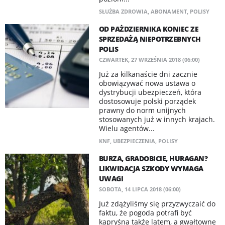
SŁUŻBA ZDROWIA
,
ABONAMENT
,
POLISY
OD PAŻDZIERNIKA KONIEC ZE
SPRZEDAŻĄ NIEPOTRZEBNYCH
POLIS
CZWARTEK, 27 WRZEŚNIA 2018 (06:00)
Już za kilkanaście dni zacznie
obowiązywać nowa ustawa o
dystrybucji ubezpieczeń, która
dostosowuje polski porządek
prawny do norm unijnych
stosowanych już w innych krajach.
Wielu agentów...
KNF
,
UBEZPIECZENIA
,
POLISY
BURZA, GRADOBICIE, HURAGAN?
LIKWIDACJA SZKODY WYMAGA
UWAGI
SOBOTA, 14 LIPCA 2018 (06:00)
Już zdążyliśmy się przyzwyczaić do
faktu, że pogoda potrafi być
kapryśna także latem, a gwałtowne