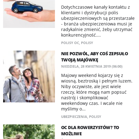
Dotychczasowe kanały kontaktu z
klientami i dystrybucji polis
ubezpieczeniowych są przestarzałe
- branża ubezpieczeniowa musi je
radykalnie zmienić, żeby utrzymać
konkurencyjność....
POLISY OC
,
POLISY
NIE POZWÓL, ABY COŚ ZEPSUŁO
TWOJĄ MAJÓWKĘ
NIEDZIELA, 28 KWIETNIA 2019 (06:00)
Majowy weekend kojarzy się z
wiosną, beztroską i pełnym luzem.
Niby oczywiste, ale jest wiele
rzeczy, które mogą nam popsuć
nastrój i skomplikować
weekendowy czas. I wcale nie
myślimy o...
UBEZPIECZENIA
,
POLISY
OC DLA ROWERZYSTÓW? TO
MOŻLIWE