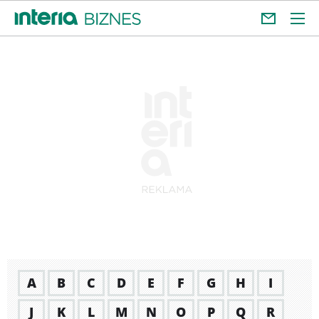
A
B
C
D
E
F
G
H
I
J
K
L
M
N
O
P
Q
R