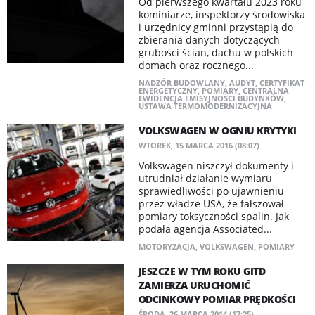
Od pierwszego kwartału 2023 roku
kominiarze, inspektorzy środowiska
i urzędnicy gminni przystąpią do
zbierania danych dotyczących
grubości ścian, dachu w polskich
domach oraz rocznego...
NADZÓR BUDOWLANY
,
AUDYT
,
CERTYFIKAT
ENERGETYCZNY
,
POMIARY
,
CENTRALNA
EWIDENCJA EMISYJNOŚCI BUDYNKÓW
,
USTAWA TERMOMODERNIZACYJNA
VOLKSWAGEN W OGNIU KRYTYKI
WTOREK, 15 MARCA 2016 (08:07)
Volkswagen niszczył dokumenty i
utrudniał działanie wymiaru
sprawiedliwości po ujawnieniu
przez władze USA, że fałszował
pomiary toksyczności spalin. Jak
podała agencja Associated...
MOTORYZACJA
,
VOLKSWAGEN
,
POMIARY
JESZCZE W TYM ROKU GITD
ZAMIERZA URUCHOMIĆ
ODCINKOWY POMIAR PRĘDKOŚCI
ŚRODA, 26 MARCA 2014 (17:25)