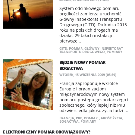
System odcinkowego pomiaru
prędkości zamierza uruchomić
Główny Inspektorat Transportu
Drogowego (GITD). Do końca 2015
roku na polskich drogach ma
działać 29 takich instalacji -
pierwsze...
GITD
,
POMIAR
,
GŁÓWNY INSPEKTORAT
TRANSPORTU DROGOWEGO
,
POMIARY
BĘDZIE NOWY POMIAR
BOGACTWA
WTOREK, 15 WRZEŚNIA 2009 (05:59)
Francja zaproponuje wkrótce
Europie i organizacjom
międzynarodowym nowy system
pomiaru postępu gospodarczego i
społecznego, który lepiej niż PKB
odzwierciedla jakość życia ludzi -...
FRANCJA
,
PKB
,
POMIAR
,
JAKOŚĆ ŻYCIA
,
BOGACTWA
,
POMIARY
ELEKTRONICZNY POMIAR OBOWIĄZKOWY?