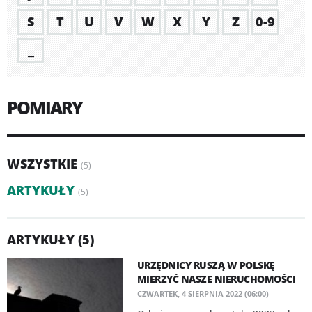
S
T
U
V
W
X
Y
Z
0-9
_
POMIARY
WSZYSTKIE
(5)
ARTYKUŁY
(5)
ARTYKUŁY (5)
URZĘDNICY RUSZĄ W POLSKĘ
MIERZYĆ NASZE NIERUCHOMOŚCI
CZWARTEK, 4 SIERPNIA 2022 (06:00)