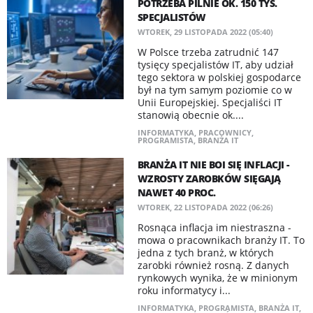
POTRZEBA PILNIE OK. 150 TYS.
SPECJALISTÓW
WTOREK, 29 LISTOPADA 2022 (05:40)
W Polsce trzeba zatrudnić 147
tysięcy specjalistów IT, aby udział
tego sektora w polskiej gospodarce
był na tym samym poziomie co w
Unii Europejskiej. Specjaliści IT
stanowią obecnie ok....
INFORMATYKA
,
PRACOWNICY
,
PROGRAMISTA
,
BRANŻA IT
BRANŻA IT NIE BOI SIĘ INFLACJI -
WZROSTY ZAROBKÓW SIĘGAJĄ
NAWET 40 PROC.
WTOREK, 22 LISTOPADA 2022 (06:26)
Rosnąca inflacja im niestraszna -
mowa o pracownikach branży IT. To
jedna z tych branż, w których
zarobki również rosną. Z danych
rynkowych wynika, że w minionym
roku informatycy i...
INFORMATYKA
,
PROGRAMISTA
,
BRANŻA IT
,