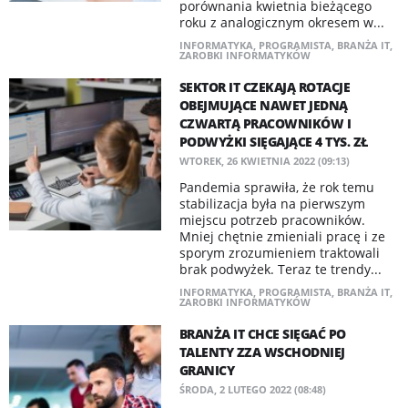
porównania kwietnia bieżącego
roku z analogicznym okresem w...
INFORMATYKA
,
PROGRAMISTA
,
BRANŻA IT
,
ZAROBKI INFORMATYKÓW
SEKTOR IT CZEKAJĄ ROTACJE
OBEJMUJĄCE NAWET JEDNĄ
CZWARTĄ PRACOWNIKÓW I
PODWYŻKI SIĘGAJĄCE 4 TYS. ZŁ
WTOREK, 26 KWIETNIA 2022 (09:13)
Pandemia sprawiła, że rok temu
stabilizacja była na pierwszym
miejscu potrzeb pracowników.
Mniej chętnie zmieniali pracę i ze
sporym zrozumieniem traktowali
brak podwyżek. Teraz te trendy...
INFORMATYKA
,
PROGRAMISTA
,
BRANŻA IT
,
ZAROBKI INFORMATYKÓW
BRANŻA IT CHCE SIĘGAĆ PO
TALENTY ZZA WSCHODNIEJ
GRANICY
ŚRODA, 2 LUTEGO 2022 (08:48)