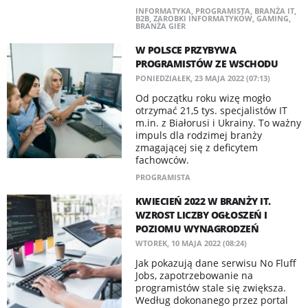
INFORMATYKA
,
PROGRAMISTA
,
BRANŻA IT
,
B2B
,
ZAROBKI INFORMATYKÓW
,
GAMING
,
BRANŻA GIER
W POLSCE PRZYBYWA
PROGRAMISTÓW ZE WSCHODU
PONIEDZIAŁEK, 23 MAJA 2022 (07:13)
Od początku roku wizę mogło
otrzymać 21,5 tys. specjalistów IT
m.in. z Białorusi i Ukrainy. To ważny
impuls dla rodzimej branży
zmagającej się z deficytem
fachowców.
PROGRAMISTA
KWIECIEŃ 2022 W BRANŻY IT.
WZROST LICZBY OGŁOSZEŃ I
POZIOMU WYNAGRODZEŃ
WTOREK, 10 MAJA 2022 (08:24)
Jak pokazują dane serwisu No Fluff
Jobs, zapotrzebowanie na
programistów stale się zwiększa.
Według dokonanego przez portal