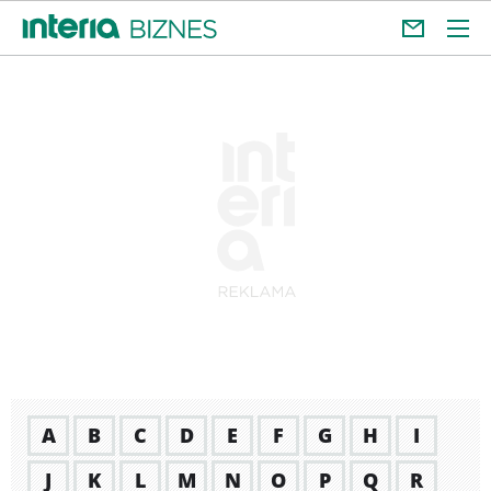
A
B
C
D
E
F
G
H
I
J
K
L
M
N
O
P
Q
R