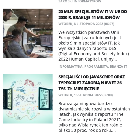
ZAROBKI INFORMATYKÓW
20 MLN SPECJALISTÓW IT W UE DO
2030 R. BRAKUJE 11 MILIONÓW
WTOREK, 8 LISTOPADA 2022 (06:27)
We wszystkich państwach Unii
Europejskiej zatrudnionych jest
około 9 mln specjalistów IT. Jak
wynika z danych raportu DESI
(Digital Economy and Society Index)
2022 Human Capital, unijny...
INFORMATYKA
,
PROGRAMISTA
,
BRANŻA IT
SPECJALIŚCI OD JAVASCRIPT ORAZ
TYPESCRIPT ZAROBIĄ NAWET 26
TYS. ZŁ MIESIĘCZNIE
WTOREK, 16 SIERPNIA 2022 (06:00)
Branża gamingowa bardzo
dynamicznie się rozwija w ostatnich
latach. Jak wynika z raportu "The
Game Industry in Poland 2021”,
tylko nad Wisłą rynek ten rośnie
blisko 30 proc. rok do roku....