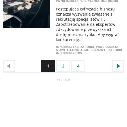
PONIEDZIAŁEK, 17 STYCZNIA 2022 (06:00)
Postępująca cyfryzacja biznesu
oznacza wyzwania związane z
rekrutacją specjalistów IT.
Zapotrzebowanie na ekspertów
zdecydowanie przewyższa ich
dostępność na rynku. Aby wygrać
konkurencję...
INFORMATYKA
,
ZAROBKI
,
PROGRAMISTA
,
NOWE TECHNOLOGIE
,
BRANŻA IT
,
ZAROBKI
INFORMATYKÓW
1
2
4
REKLAMA