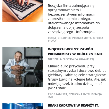
Rosyjska firma zajmująca się
oprogramowaniem i
bezpieczeństwem informacji
zaprosiła siedmioletniego,
utalentowanego informatyka do
dołączenia do jej zespołu
zarządzającego - informuje...
ROSJA
,
CHŁOPIEC
,
PROGRAMISTA
,
OFERTA
PRACY
WOJCIECH WOLNY: ZAWÓD
PROGRAMISTY W OGÓLE ZNIKNIE
NIEDZIELA, 9 CZERWCA 2024 (08:29)
Miliard euro przychodu przy
rozsądnym zysku i docelowo debiut
giełdowy. Takie są cele strategiczne
Grupy Euvic na kolejne lata. Ale, jak
mówi jej szef, trudno dzisiaj mieć
jakieś stałe...
PROGRAMISTA
,
SZTUCZNA INTELIGENCJA
[AI]
BRAKI KADROWE W BRANŻY IT.