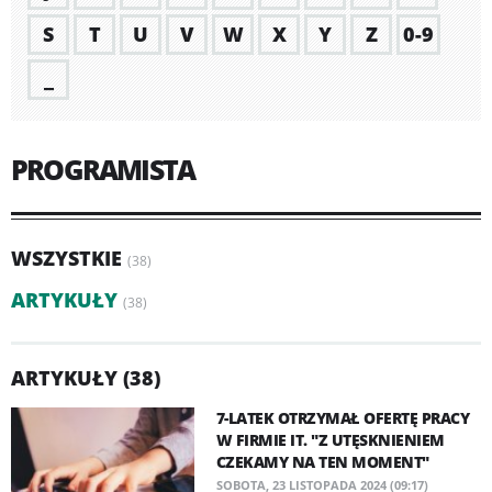
S
T
U
V
W
X
Y
Z
0-9
_
PROGRAMISTA
WSZYSTKIE
(38)
ARTYKUŁY
(38)
ARTYKUŁY (38)
7-LATEK OTRZYMAŁ OFERTĘ PRACY
W FIRMIE IT. "Z UTĘSKNIENIEM
CZEKAMY NA TEN MOMENT"
SOBOTA, 23 LISTOPADA 2024 (09:17)