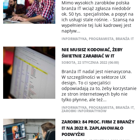
Mimo wysokich zarobków polska
branża IT wciąż zgłasza niedobór
ok. 50 tys. specjalistów, a popyt na
ich usługi stale rośnie. - Szansą na
wypełnienie tej luki kadrowej jest
napływ...
INFORMATYKA
,
PROGRAMISTA
,
BRANŻA IT
NIE MUSISZ KODOWAĆ, ŻEBY
ŚWIETNIE ZARABIAĆ W IT
SOBOTA, 22 STYCZNIA 2022 (06:00)
Branża IT nadal jest nienasycona.
W szczególności w sektorze UX
design. To ci specjaliści
odpowiadają za to, żeby korzystanie
ze stron internetowych było nie
tylko płynne, ale też...
INFORMATYKA
,
PROGRAMISTA
,
BRANŻA IT
,
ZAROBKI INFORMATYKÓW
ZAROBKI: 84 PROC. FIRM Z BRANŻY
IT NA 2022 R. ZAPLANOWAŁO
PODWYŻKI