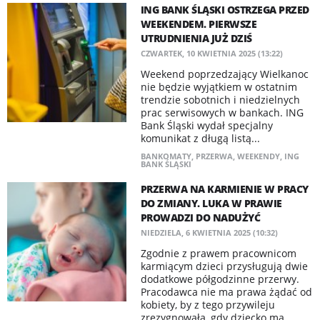
ING BANK ŚLĄSKI OSTRZEGA PRZED
WEEKENDEM. PIERWSZE
UTRUDNIENIA JUŻ DZIŚ
CZWARTEK, 10 KWIETNIA 2025 (13:22)
Weekend poprzedzający Wielkanoc
nie będzie wyjątkiem w ostatnim
trendzie sobotnich i niedzielnych
prac serwisowych w bankach. ING
Bank Śląski wydał specjalny
komunikat z długą listą...
BANKOMATY
,
PRZERWA
,
WEEKENDY
,
ING
BANK ŚLĄSKI
PRZERWA NA KARMIENIE W PRACY
DO ZMIANY. LUKA W PRAWIE
PROWADZI DO NADUŻYĆ
NIEDZIELA, 6 KWIETNIA 2025 (10:32)
Zgodnie z prawem pracownicom
karmiącym dzieci przysługują dwie
dodatkowe półgodzinne przerwy.
Pracodawca nie ma prawa żądać od
kobiety, by z tego przywileju
zrezygnowała, gdy dziecko ma...