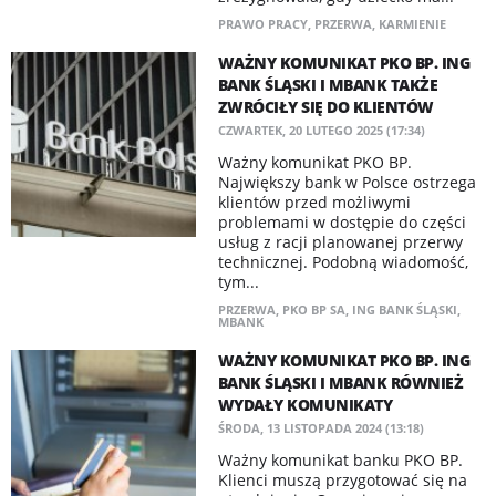
PRAWO PRACY
,
PRZERWA
,
KARMIENIE
WAŻNY KOMUNIKAT PKO BP. ING
BANK ŚLĄSKI I MBANK TAKŻE
ZWRÓCIŁY SIĘ DO KLIENTÓW
CZWARTEK, 20 LUTEGO 2025 (17:34)
Ważny komunikat PKO BP.
Największy bank w Polsce ostrzega
klientów przed możliwymi
problemami w dostępie do części
usług z racji planowanej przerwy
technicznej. Podobną wiadomość,
tym...
PRZERWA
,
PKO BP SA
,
ING BANK ŚLĄSKI
,
MBANK
WAŻNY KOMUNIKAT PKO BP. ING
BANK ŚLĄSKI I MBANK RÓWNIEŻ
WYDAŁY KOMUNIKATY
ŚRODA, 13 LISTOPADA 2024 (13:18)
Ważny komunikat banku PKO BP.
Klienci muszą przygotować się na