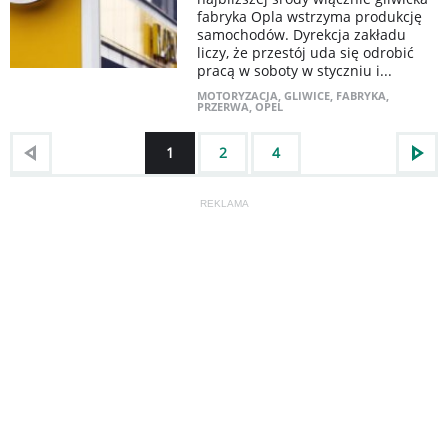
fabryka Opla wstrzyma produkcję
samochodów. Dyrekcja zakładu
liczy, że przestój uda się odrobić
pracą w soboty w styczniu i...
MOTORYZACJA
,
GLIWICE
,
FABRYKA
,
PRZERWA
,
OPEL
1
2
4
REKLAMA