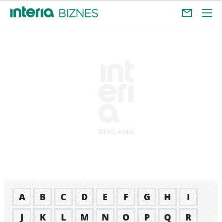
A
B
C
D
E
F
G
H
I
J
K
L
M
N
O
P
Q
R