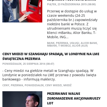
PIĄTEK, 23 PAŹDZIERNIKA 2015 (08:00)
Przerwę w dostępie do usług w
czasie weekendu (24-25
października br.) zapowiedziały
niektóre banki w Polsce. Z
utrudnieniami muszą liczyć się
klienci mBanku, Alior Banku, T-
Mobile, ING...
BANK
,
PRZERWA
,
USŁUGI
,
ALIOR BANK
,
MBANK
,
T-MOBILE
,
ALIOR (ALR)
CENY MIEDZI W SZANGHAJU SPADAJĄ, W LONDYNIE NA LME
ŚWIĄTECZNA PRZERWA
PONIEDZIAŁEK, 25 SIERPNIA 2014 (08:47)
- Ceny miedzi na giełdzie metali w Szanghaju spadają. W
Londynie w poniedziałek na LME przerwa z powodu święta
bankowego - informują maklerzy.
CENY
,
PRZERWA
,
PONIEDZIAŁEK
,
CENY MIEDZI
,
MIEDŹ
PRZERWANE WALNE
ZGROMADZENIE AKCJONARIUSZY
LOT