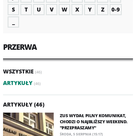
S
T
U
V
W
X
Y
Z
0-9
_
PRZERWA
WSZYSTKIE
(46)
ARTYKUŁY
(46)
ARTYKUŁY (46)
ZUS WYDAŁ PILNY KOMUNIKAT,
CHODZI O NAJBLIŻSZY WEEKEND.
"PRZEPRASZAMY"
ŚRODA, 5 SIERPNIA (15:17)