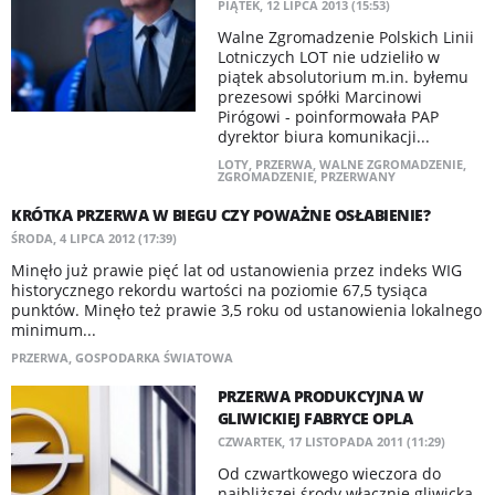
PIĄTEK, 12 LIPCA 2013 (15:53)
Walne Zgromadzenie Polskich Linii
Lotniczych LOT nie udzieliło w
piątek absolutorium m.in. byłemu
prezesowi spółki Marcinowi
Pirógowi - poinformowała PAP
dyrektor biura komunikacji...
LOTY
,
PRZERWA
,
WALNE ZGROMADZENIE
,
ZGROMADZENIE
,
PRZERWANY
KRÓTKA PRZERWA W BIEGU CZY POWAŻNE OSŁABIENIE?
ŚRODA, 4 LIPCA 2012 (17:39)
Minęło już prawie pięć lat od ustanowienia przez indeks WIG
historycznego rekordu wartości na poziomie 67,5 tysiąca
punktów. Minęło też prawie 3,5 roku od ustanowienia lokalnego
minimum...
PRZERWA
,
GOSPODARKA ŚWIATOWA
PRZERWA PRODUKCYJNA W
GLIWICKIEJ FABRYCE OPLA
CZWARTEK, 17 LISTOPADA 2011 (11:29)
Od czwartkowego wieczora do
najbliższej środy włącznie gliwicka