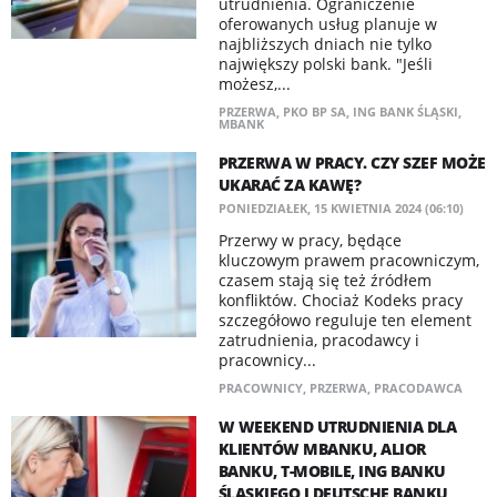
utrudnienia. Ograniczenie
oferowanych usług planuje w
najbliższych dniach nie tylko
największy polski bank. "Jeśli
możesz,...
PRZERWA
,
PKO BP SA
,
ING BANK ŚLĄSKI
,
MBANK
PRZERWA W PRACY. CZY SZEF MOŻE
UKARAĆ ZA KAWĘ?
PONIEDZIAŁEK, 15 KWIETNIA 2024 (06:10)
Przerwy w pracy, będące
kluczowym prawem pracowniczym,
czasem stają się też źródłem
konfliktów. Chociaż Kodeks pracy
szczegółowo reguluje ten element
zatrudnienia, pracodawcy i
pracownicy...
PRACOWNICY
,
PRZERWA
,
PRACODAWCA
W WEEKEND UTRUDNIENIA DLA
KLIENTÓW MBANKU, ALIOR
BANKU, T-MOBILE, ING BANKU
ŚLĄSKIEGO I DEUTSCHE BANKU