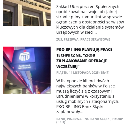
Zakład Ubezpieczeń Społecznych
opublikował na swojej oficjalnej
stronie pilny komunikat w sprawie
ograniczenia dostępności serwisów
kluczowych dla działania systemów
urzędowych w sieci...
ZUS
,
PRZERWA
,
PRACE SERWISOWE
PKO BP I ING PLANUJĄ PRACE
TECHNICZNE. "ZRÓB
ZAPLANOWANE OPERACJE
WCZEŚNIEJ"
PIĄTEK, 14 LISTOPADA 2025 (15:47)
W listopadzie klienci dwóch
największych banków w Polsce
muszą liczyć się z czasowymi
utrudnieniami w korzystaniu z
usług mobilnych i stacjonarnych.
PKO BP i ING Bank Śląski
zaplanowały...
BANK
,
PRZERWA
,
ING BANK ŚLĄSKI
,
PKOBP
(PKO)